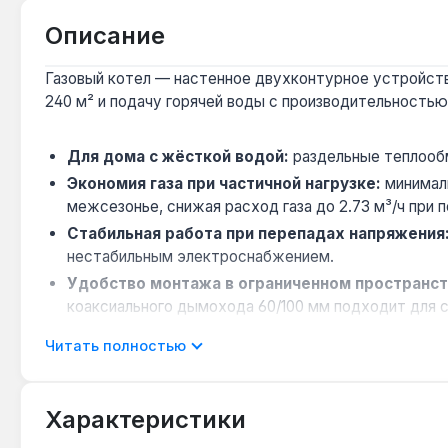
Описание
Газовый котел — настенное двухконтурное устройство
240 м² и подачу горячей воды с производительностью 
Для дома с жёсткой водой:
раздельные теплообм
Экономия газа при частичной нагрузке:
минималь
межсезонье, снижая расход газа до 2.73 м³/ч при 
Стабильная работа при перепадах напряжения
нестабильным электроснабжением.
Удобство монтажа в ограниченном пространст
коаксиального дымохода 60/100 мм подходит для 
Защита от замерзания и загрязнений:
встроенна
Читать полностью
устойчивость к струям воды — полезно при устан
Котёл подходит для отопления частных домов площадь
Характеристики
Украине.