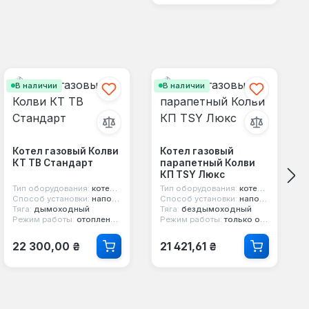
В наличии
В наличии
Котел газовый Колви
Котел газовый
КТ TB Стандарт
парапетный Колви
КП TSY Люкс
Тип оборудования:
котел газовый
Тип оборудования:
котел парапетный
Способ установки:
напольный
Способ установки:
напольный
Тяга:
дымоходный
Тяга:
бездымоходный
Режим работы:
отопление и горячая вода
Режим работы:
только отопление
Обычная цена:
Обычная цена:
22 300,00 ₴
21 421,61 ₴