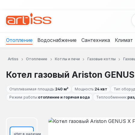
рейти к основному содержанию
Перейти к поиску
Перейти к основной навигации
Отопление
Водоснабжение
Сантехника
Климат
Artiss
Отопление
Котлы и печи
Газовые котлы
Газов
Котел газовый Ariston GENUS
Отапливаемая площадь:
240 м²
Мощность:
24 квт
Тип оборуд
Режим работы:
отопление и горячая вода
Теплообменник:
раз
Пропустить галерею изображений
Нет в наличии