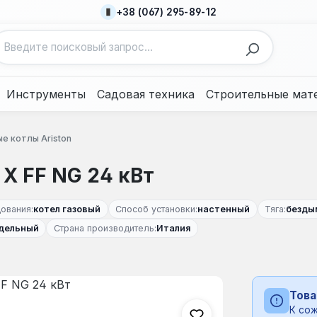
+38 (067) 295-89-12
Инструменты
Садовая техника
Строительные мат
ые котлы Ariston
 X FF NG 24 кВт
ования:
котел газовый
Способ установки:
настенный
Тяга:
безды
дельный
Страна производитель:
Италия
Това
К сож