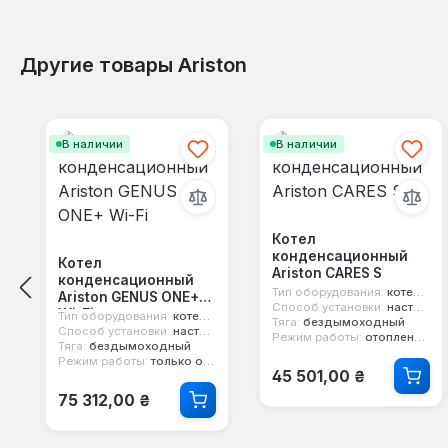
Другие товары Ariston
Пропустить галерею продуктов
В наличии
В наличии
Котел
конденсационный
Котел
Ariston CARES S
конденсационный
Тип оборудования:
котел конденсационный
Ariston GENUS ONE+
Способ установки:
настенный
Wi-Fi
Тип оборудования:
котел конденсационный
Тяга:
бездымоходный
Способ установки:
настенный
Режим работы:
отопление и горячая вода
Тяга:
бездымоходный
Режим работы:
только отопление
Обычная цена:
45 501,00 ₴
Обычная цена:
75 312,00 ₴