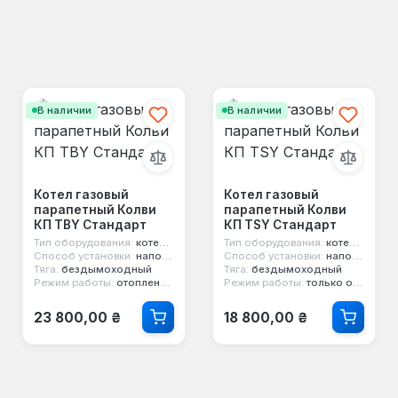
В наличии
В наличии
Котел газовый
Котел газовый
парапетный Колви
парапетный Колви
КП TBY Стандарт
КП TSY Стандарт
Тип оборудования:
котел парапетный
Тип оборудования:
котел парапетный
Способ установки:
напольный
Способ установки:
напольный
Тяга:
бездымоходный
Тяга:
бездымоходный
Режим работы:
отопление и горячая вода
Режим работы:
только отопление
Обычная цена:
Обычная цена:
23 800,00 ₴
18 800,00 ₴