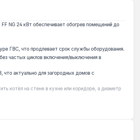
X FF NG 24 кВт обеспечивает обогрев помещений до
туре ГВС, что продлевает срок службы оборудования.
 без частых циклов включения/выключения в
В, что актуально для загородных домов с
ить котёл на стене в кухне или коридоре, а диаметр
пературы, а степень защиты IPX5D обеспечивает
одство — Италия. Гарантия 1 год, доставка по