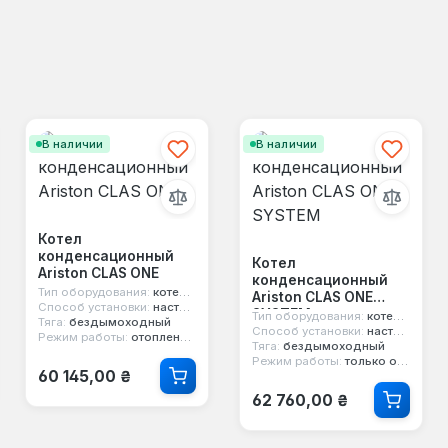
В наличии
В наличии
Котел
конденсационный
Котел
Ariston CLAS ONE
конденсационный
Тип оборудования:
котел конденсационный
Ariston CLAS ONE
Способ установки:
настенный
SYSTEM
Тип оборудования:
котел конденсационный
Тяга:
бездымоходный
Способ установки:
настенный
Режим работы:
отопление и горячая вода
Тяга:
бездымоходный
Режим работы:
только отопление
Обычная цена:
60 145,00 ₴
Обычная цена:
62 760,00 ₴