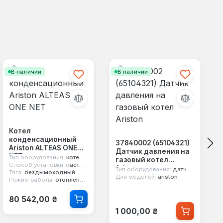
В наличии
В наличии
Котел
конденсационный
37840002 (65104321)
Ariston ALTEAS ONE
Датчик давления на
NET
Тип оборудования:
котел конденсационный
газовый котел
Способ установки:
настенный
Ariston
Тип оборудования:
датчик давления воды
Тяга:
бездымоходный
Для моделей:
ariston
Режим работы:
отопление и горячая вода
Обычная цена:
80 542,00 ₴
Обычная цена:
1 000,00 ₴