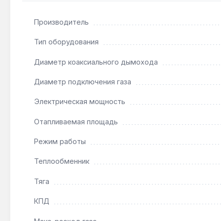
Производитель
Подходит ли для системы «тёплый пол»?
Да — минимальная тепловая мощность 12.2 кВт и 
Тип оборудования
Диаметр коаксиального дымохода
Как часто нужно обслуживать теплообменники
Диаметр подключения газа
При жёсткой воде (более 7 °dH) рекомендуется е
13.5 л/мин.
Электрическая мощность
Отапливаемая площадь
Режим работы
Теплообменник
Тяга
КПД