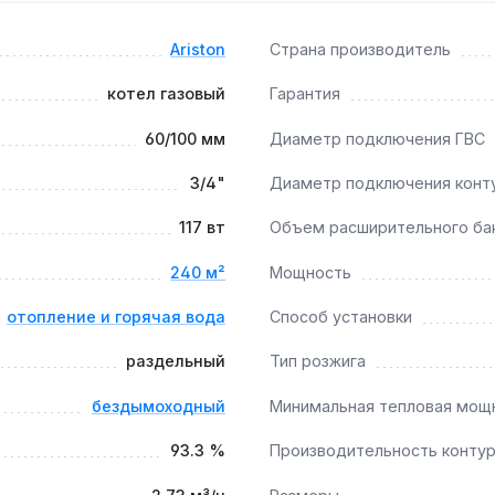
Ariston
Страна производитель
раздельные теплообменники позволяют подключать низкотем
котел газовый
Гарантия
60/100 мм
Диаметр подключения ГВС
?
3/4"
Диаметр подключения конт
жегодная промывка вторичного теплообменника — это пре
117 вт
Объем расширительного ба
240 м²
Мощность
отопление и горячая вода
Способ установки
раздельный
Тип розжига
бездымоходный
Минимальная тепловая мощ
93.3 %
Производительность контур