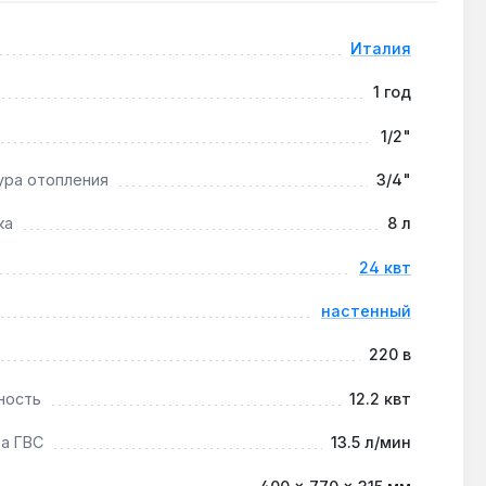
Италия
пературные контуры через смесительный узел.
1 год
1/2"
ура отопления
3/4"
дотвращает снижение производительности ГВС ниже
ка
8 л
24 квт
настенный
220 в
ность
12.2 квт
а ГВС
13.5 л/мин