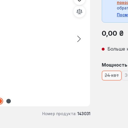
похо
обрат
Посм
Обычная це
0,00 ₴
Больше 
Выберите
Мощность
24 квт
3
(В наст
Номер продукта:
143031