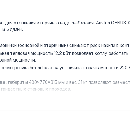
 для отопления и горячего водоснабжения. Ariston GENUS 
13.5 л/мин.
енники (основной и вторичный) снижают риск накипи в кон
ная тепловая мощность 12.2 кВт позволяет котлу работать
полной мощности.
:
электроника hi-end класса устойчива к скачкам в сети 220 
ве:
габариты 400×770×315 мм и вес 31 кг позволяют размест
стандартных стеновых проходов.
я система предотвращает размораживание при падении тем
овке во влажных помещениях.
ю до 240 м² с газовой магистралью и системой ГВС. Произв