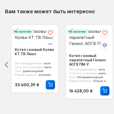
Вам также может быть интересно
Пропустить галерею продуктов
В наличии
В наличии
Котел газовый Колви
КТ TB Люкс
Котел газовый
парапетный Гелиос
Тип оборудования:
котел газовый
АОГВ ПМ-У
Способ установки:
напольный
Тип оборудования:
котел парапетный
Тяга:
дымоходный
Способ установки:
напольный
Режим работы:
отопление и горячая вода
Тяга:
бездымоходный
Режим работы:
только отопление
Обычная цена:
33 600,39 ₴
Обычная цена:
16 428,00 ₴