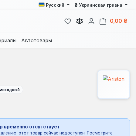
₴
Русский
Украинская гривна
У вас есть товары из спис
В к
0,00 ₴
ериалы
Автотовары
моходный
р временно отсутствует
алению, этот товар сейчас недоступен. Посмотрите