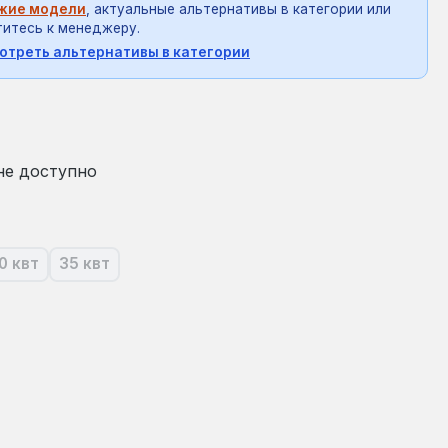
жие модели
, актуальные альтернативы в категории или
итесь к менеджеру.
отреть альтернативы в категории
на:
не доступно
0 квт
35 квт
оящее время эта опция недоступна.)
(В настоящее время эта опция недоступна.)
(В настоящее время эта опция недоступна.)