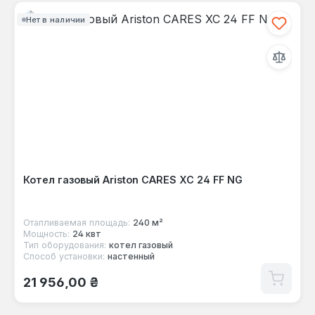
Нет в наличии
Котел газовый Ariston CARES XC 24 FF NG
Отапливаемая площадь:
240 м²
Мощность:
24 квт
Тип оборудования:
котел газовый
Способ установки:
настенный
Обычная цена:
21 956,00 ₴