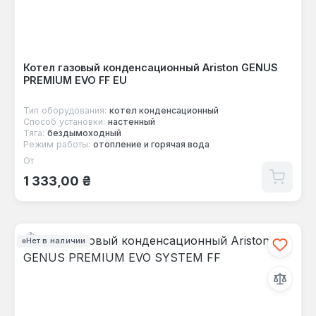
Котел газовый конденсационный Ariston GENUS
PREMIUM EVO FF EU
Тип оборудования:
котел конденсационный
Способ установки:
настенный
Тяга:
бездымоходный
Режим работы:
отопление и горячая вода
От
Обычная цена:
1 333,00 ₴
Нет в наличии