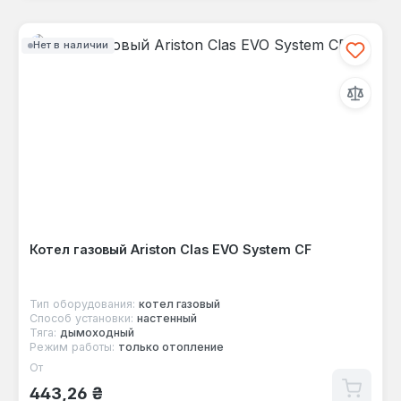
Нет в наличии
Котел газовый Ariston Clas EVO System CF
Тип оборудования:
котел газовый
Способ установки:
настенный
Тяга:
дымоходный
Режим работы:
только отопление
От
Обычная цена:
443,26 ₴