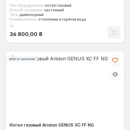
Тип оборудования:
котел газовый
Способ установки:
настенный
Тяга:
дымоходный
Режим работы:
отопление и горячая вода
От
Обычная цена:
36 800,00 ₴
Нет в наличии
Котел газовый Ariston GENUS XC FF NG