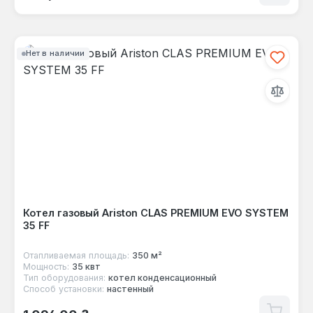
Нет в наличии
Котел газовый Ariston CLAS PREMIUM EVO SYSTEM
35 FF
Отапливаемая площадь:
350 м²
Мощность:
35 квт
Тип оборудования:
котел конденсационный
Способ установки:
настенный
Обычная цена: