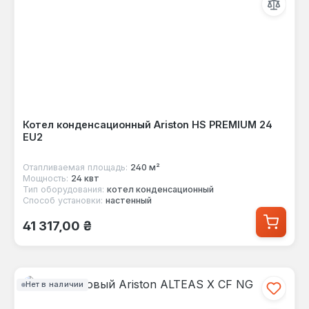
Котел конденсационный Ariston HS PREMIUM 24
EU2
Отапливаемая площадь:
240 м²
Мощность:
24 квт
Тип оборудования:
котел конденсационный
Способ установки:
настенный
Обычная цена:
41 317,00 ₴
Нет в наличии