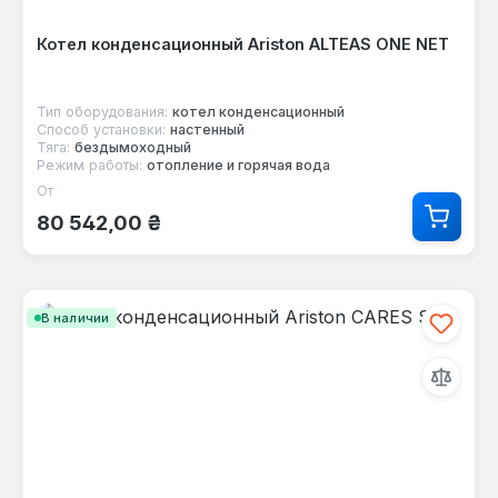
Котел конденсационный Ariston ALTEAS ONE NET
Тип оборудования:
котел конденсационный
Способ установки:
настенный
Тяга:
бездымоходный
Режим работы:
отопление и горячая вода
От
Обычная цена:
80 542,00 ₴
В наличии