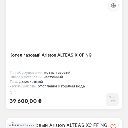
Котел газовый Ariston ALTEAS X CF NG
Тип оборудования:
котел газовый
Способ установки:
настенный
Тяга:
дымоходный
Режим работы:
отопление и горячая вода
От
Обычная цена:
39 600,00 ₴
Нет в наличии