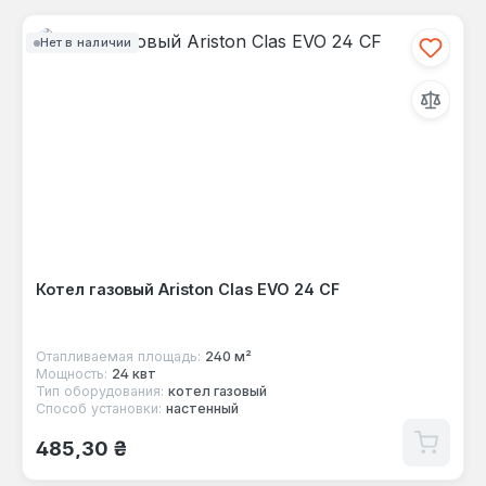
Нет в наличии
Котел газовый Ariston Clas EVO 24 CF
Отапливаемая площадь:
240 м²
Мощность:
24 квт
Тип оборудования:
котел газовый
Способ установки:
настенный
Обычная цена:
485,30 ₴