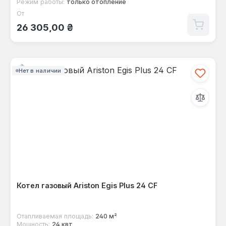
Режим работы:
только отопление
От
Обычная цена:
26 305,00 ₴
Нет в наличии
Котел газовый Ariston Egis Plus 24 CF
Отапливаемая площадь:
240 м²
Мощность:
24 квт