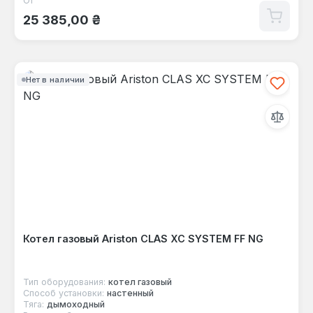
От
Обычная цена:
25 385,00 ₴
Нет в наличии
Котел газовый Ariston CLAS XC SYSTEM FF NG
Тип оборудования:
котел газовый
Способ установки:
настенный
Тяга:
дымоходный