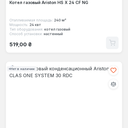
Котел газовый Ariston HS X 24 CF NG
Отапливаемая площадь:
240 м²
Мощность:
24 квт
Тип оборудования:
котел газовый
Способ установки:
настенный
Обычная цена:
519,00 ₴
Нет в наличии