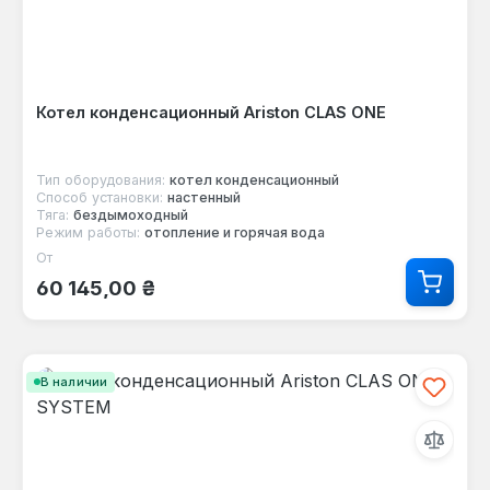
Котел конденсационный Ariston CLAS ONE
Тип оборудования:
котел конденсационный
Способ установки:
настенный
Тяга:
бездымоходный
Режим работы:
отопление и горячая вода
От
Обычная цена:
60 145,00 ₴
В наличии