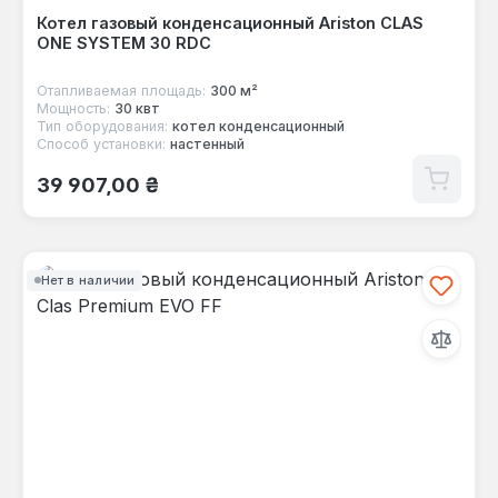
Котел газовый конденсационный Ariston CLAS
ONE SYSTEM 30 RDC
Отапливаемая площадь:
300 м²
Мощность:
30 квт
Тип оборудования:
котел конденсационный
Способ установки:
настенный
Обычная цена:
39 907,00 ₴
Нет в наличии