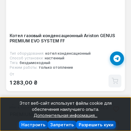
Котел газовый конденсационный Ariston GENUS
PREMIUM EVO SYSTEM FF
Тип оборудования:
котел конденсационный
Способ установки:
настенный
Тяга:
бездымоходный
Режим работы:
только отопление
От
Обычная цена:
1 283,00 ₴
Этот веб-сайт использует файлы cookie для
Нет в наличии
обеспечения наилучшего опыта.
Дополнительная информация...
Настроить
Запретить
Разрешить куки