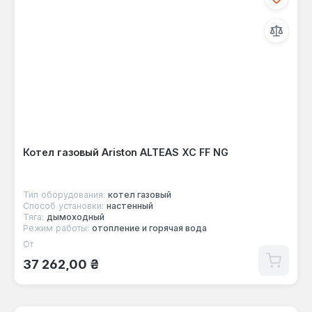
Котел газовый Ariston ALTEAS XC FF NG
Тип оборудования:
котел газовый
Способ установки:
настенный
Тяга:
дымоходный
Режим работы:
отопление и горячая вода
От
Обычная цена:
37 262,00 ₴