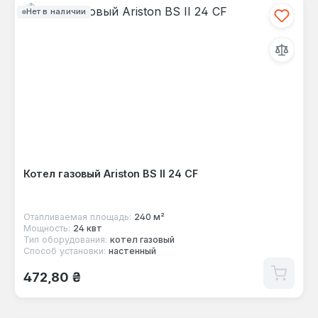
Нет в наличии
Котел газовый Ariston BS II 24 CF
Отапливаемая площадь:
240 м²
Мощность:
24 квт
Тип оборудования:
котел газовый
Способ установки:
настенный
Обычная цена:
472,80 ₴