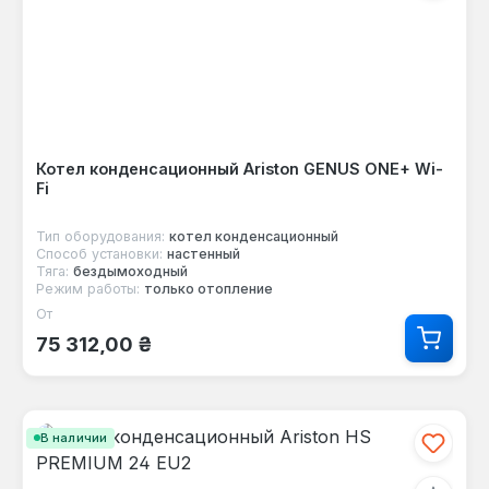
Котел конденсационный Ariston GENUS ONE+ Wi-
Fi
Тип оборудования:
котел конденсационный
Способ установки:
настенный
Тяга:
бездымоходный
Режим работы:
только отопление
От
Обычная цена:
75 312,00 ₴
В наличии