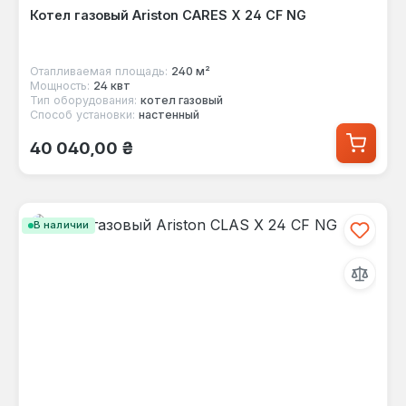
Котел газовый Ariston CARES X 24 CF NG
Отапливаемая площадь:
240 м²
Мощность:
24 квт
Тип оборудования:
котел газовый
Способ установки:
настенный
Обычная цена:
40 040,00 ₴
В наличии