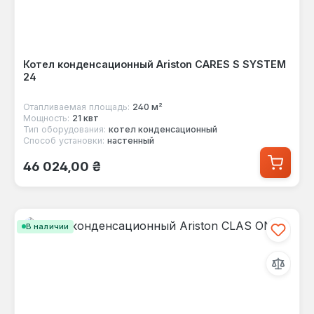
Котел конденсационный Ariston CARES S SYSTEM
24
Отапливаемая площадь:
240 м²
Мощность:
21 квт
Тип оборудования:
котел конденсационный
Способ установки:
настенный
Обычная цена:
46 024,00 ₴
В наличии