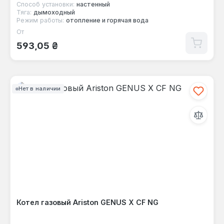
Способ установки:
настенный
Тяга:
дымоходный
Режим работы:
отопление и горячая вода
От
Обычная цена:
593,05 ₴
Нет в наличии
Котел газовый Ariston GENUS X CF NG