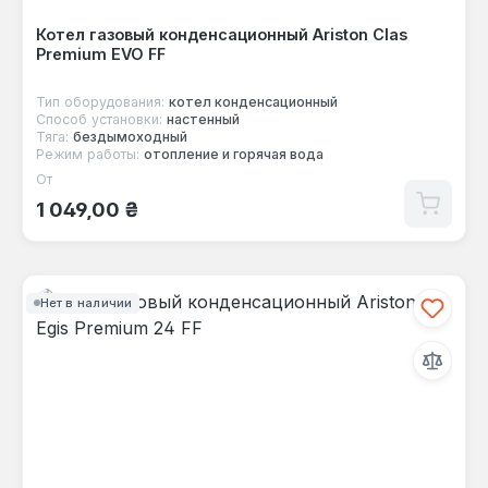
Котел газовый конденсационный Ariston Clas
Premium EVO FF
Тип оборудования:
котел конденсационный
Способ установки:
настенный
Тяга:
бездымоходный
Режим работы:
отопление и горячая вода
От
Обычная цена:
1 049,00 ₴
Нет в наличии