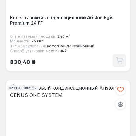
Котел газовый конденсационный Ariston Egis
Premium 24 FF
Отапливаемая площадь:
240 м²
Мощность:
24 квт
Тип оборудования:
котел конденсационный
Способ установки:
настенный
Обычная цена:
830,40 ₴
Нет в наличии