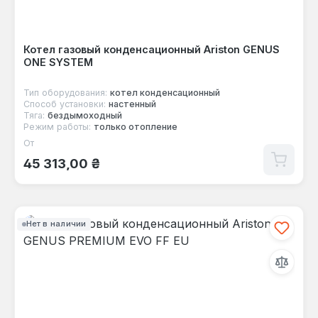
Котел газовый конденсационный Ariston GENUS
ONE SYSTEM
Тип оборудования:
котел конденсационный
Способ установки:
настенный
Тяга:
бездымоходный
Режим работы:
только отопление
От
Обычная цена:
45 313,00 ₴
Нет в наличии