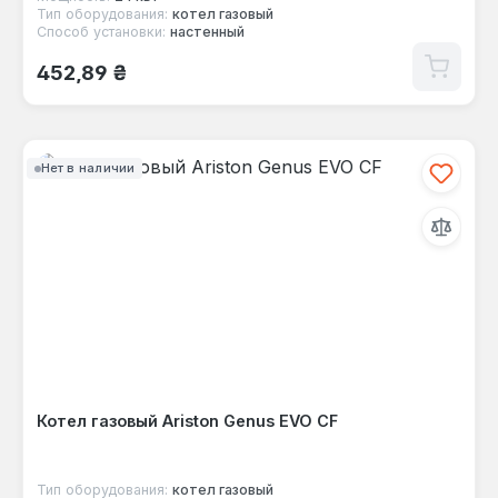
Тип оборудования:
котел газовый
Способ установки:
настенный
Обычная цена:
452,89 ₴
Нет в наличии
Котел газовый Ariston Genus EVO СF
Тип оборудования:
котел газовый