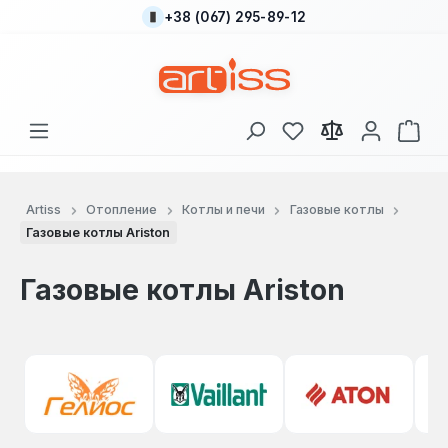
+38 (067) 295-89-12
Перейти к основному содержанию
У вас есть товары
В к
Artiss
Отопление
Котлы и печи
Газовые котлы
Газовые котлы Ariston
Газовые котлы Ariston