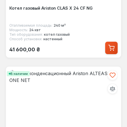
Котел газовый Ariston CLAS X 24 CF NG
Отапливаемая площадь:
240 м²
Мощность:
24 квт
Тип оборудования:
котел газовый
Способ установки:
настенный
Обычная цена:
41 600,00 ₴
В наличии