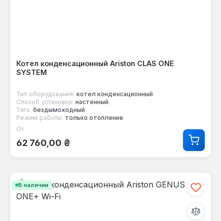
Котел конденсационный Ariston CLAS ONE
SYSTEM
Тип оборудования:
котел конденсационный
Способ установки:
настенный
Тяга:
бездымоходный
Режим работы:
только отопление
От
Обычная цена:
62 760,00 ₴
В наличии