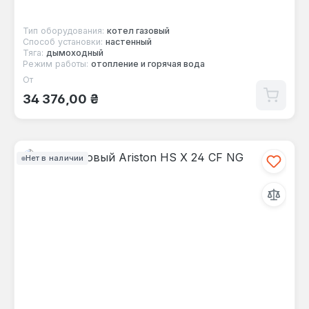
Тип оборудования:
котел газовый
Способ установки:
настенный
Тяга:
дымоходный
Режим работы:
отопление и горячая вода
От
Обычная цена:
34 376,00 ₴
Нет в наличии