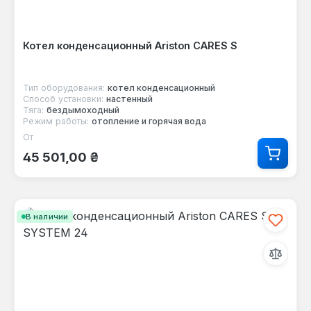
Котел конденсационный Ariston CARES S
Тип оборудования:
котел конденсационный
Способ установки:
настенный
Тяга:
бездымоходный
Режим работы:
отопление и горячая вода
От
Обычная цена:
45 501,00 ₴
В наличии