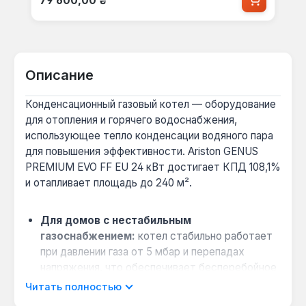
79 600,00 ₴
Описание
Конденсационный газовый котел — оборудование
для отопления и горячего водоснабжения,
использующее тепло конденсации водяного пара
для повышения эффективности. Ariston GENUS
PREMIUM EVO FF EU 24 кВт достигает КПД 108,1%
и отапливает площадь до 240 м².
Для домов с нестабильным
газоснабжением:
котел стабильно работает
при давлении газа от 5 мбар и перепадах
напряжения, что обеспечивает бесперебойное
отопление в условиях нестабильных
Читать полностью
коммуникаций.