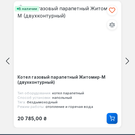
В наличии
Котел газовый парапетный Житомир-М
(двухконтурный)
Тип оборудования:
котел парапетный
Способ установки:
напольный
Тяга:
бездымоходный
Режим работы:
отопление и горячая вода
Обычная цена:
20 785,00 ₴