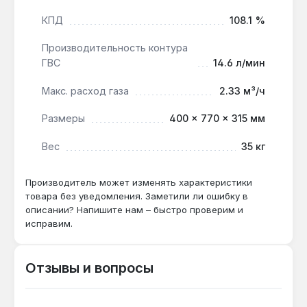
Как часто нужно обслуживать
КПД
108.1 %
теплообменник?
Для регионов с жёсткой водой (>7 °dH)
Производительность контура
рекомендована ежегодная промывка
ГВС
14.6 л/мин
теплообменника — это сохраняет КПД
Макс. расход газа
2.33 м³/ч
108,1% и предотвращает коррозию.
Размеры
400 × 770 × 315 мм
Вес
35 кг
Производитель может изменять характеристики
товара без уведомления. Заметили ли ошибку в
описании? Напишите нам – быстро проверим и
исправим.
Отзывы и вопросы