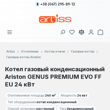
+38 (067) 295-89-12
Перейти к основному содержанию
У вас есть товары
В к
Artiss
Отопление
Котлы и печи
Газовые котлы
Газовые котлы Ariston
Котел газовый конденсационный
Ariston GENUS PREMIUM EVO FF
EU 24 кВт
Отапливаемая площадь:
240 м²
Мощность:
24 квт
Тип оборудования:
котел конденсационный
Способ установки:
настенный
Тяга:
бездымоходный