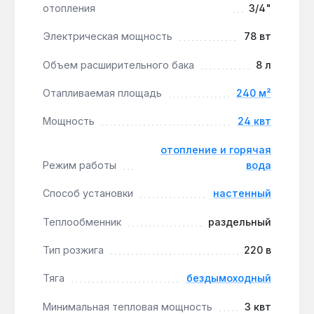
отопления
3/4"
отопления.
Электрическая мощность
78 вт
Котел подходит для отопления и горячего
Объем расширительного бака
8 л
водоснабжения частных домов площадью до 240
м², коттеджей и квартир с индивидуальным
Отапливаемая площадь
240 м²
отоплением. Работает при наружных
температурах до -52 °C, что расширяет
Мощность
24 квт
географию применения. Производство — Италия.
Гарантия 1 год, доставка по Украине.
отопление и горячая
Режим работы
вода
Способ установки
настенный
Подходит ли котел для системы «тёплый
пол»?
Теплообменник
раздельный
Да — минимальная тепловая мощность 3 кВт
и модуляция пламени позволяют работать с
Тип розжига
220 в
низкотемпературными контурами 35-45 °C
Тяга
бездымоходный
через смесительный узел.
Минимальная тепловая мощность
3 квт