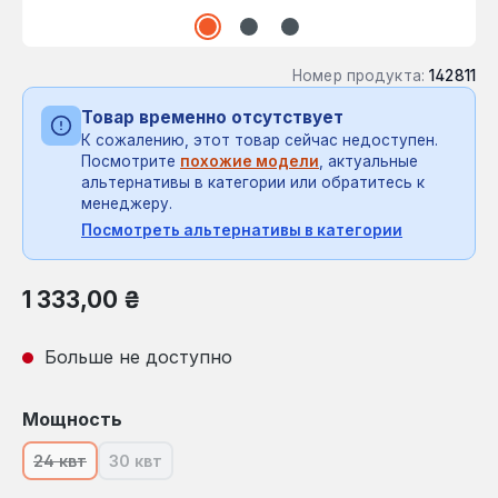
Номер продукта:
142811
Товар временно отсутствует
К сожалению, этот товар сейчас недоступен.
Посмотрите
похожие модели
, актуальные
альтернативы в категории или обратитесь к
менеджеру.
Посмотреть альтернативы в категории
Обычная цена:
1 333,00 ₴
Больше не доступно
Выберите
Мощность
24 квт
30 квт
(В настоящее время эта опция недоступна.)
(В настоящее время эта опция недоступна.)