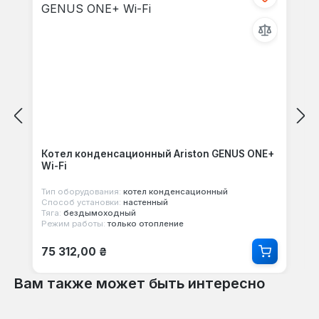
Котел конденсационный Ariston GENUS ONE+
Wi-Fi
Тип оборудования:
котел конденсационный
Способ установки:
настенный
Тяга:
бездымоходный
Режим работы:
только отопление
Обычная цена:
75 312,00 ₴
Вам также может быть интересно
Пропустить галерею продуктов