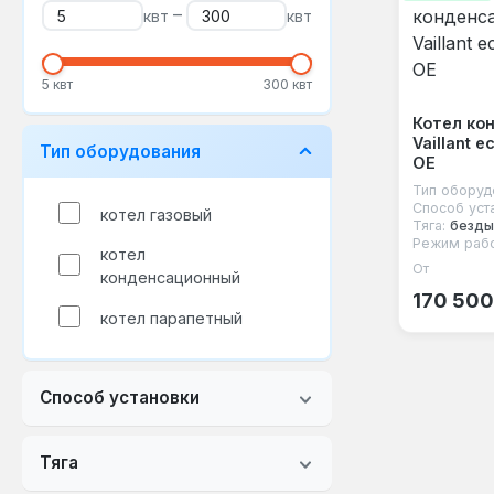
–
квт
квт
5 квт
300 квт
Котел ко
Vaillant 
Тип оборудования
OE
Тип оборуд
Способ уст
котел газовый
Тяга:
безд
Режим рабо
котел
От
Обычная
конденсационный
170 500
котел парапетный
Способ установки
Тяга