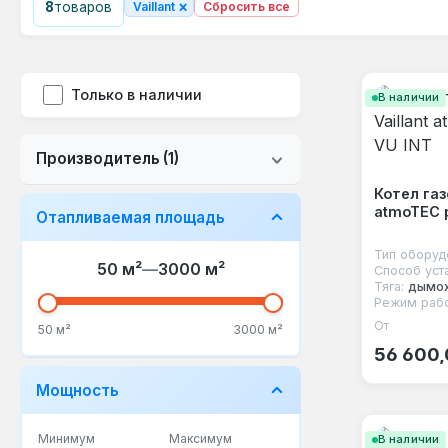
×
8
товаров
Vaillant
Сбросить все
Только в наличии
В наличии
Производитель
(1)
Котел газ
atmoTEC p
Отапливаемая площадь
Тип оборуд
50 м²
—
3000 м²
Способ уст
Тяга:
дымо
Режим рабо
От
Обычная
50 м²
3000 м²
56 600,
Мощность
Минимум
Максимум
В наличии