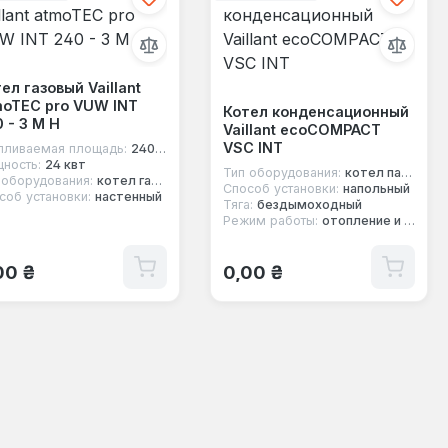
ел газовый Vaillant
moTEC pro VUW INT
Котел конденсационный
 - 3 M H
Vaillant ecoCOMPACT
VSC INT
пливаемая площадь:
240 м²
ность:
24 квт
Тип оборудования:
котел парапетный
 оборудования:
котел газовый
Способ установки:
напольный
соб установки:
настенный
Тяга:
бездымоходный
Режим работы:
отопление и горячая вода
ычная цена:
Обычная цена:
00 ₴
0,00 ₴