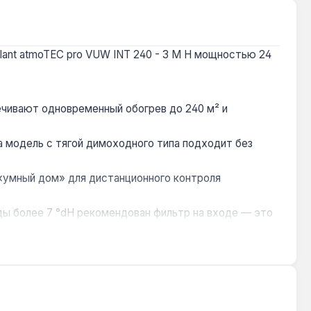
llant atmoTEC pro VUW INT 240 - 3 M H мощностью 24
ечивают одновременный обогрев до 240 м² и
 модель с тягой димоходного типа подходит без
 «умный дом» для дистанционного контроля
ды более 7 °dH рекомендован фильтр на входе — это
а стену в нише или шкафу, а минимальный боковой
. Производство — Германия. Гарантия 2 года,