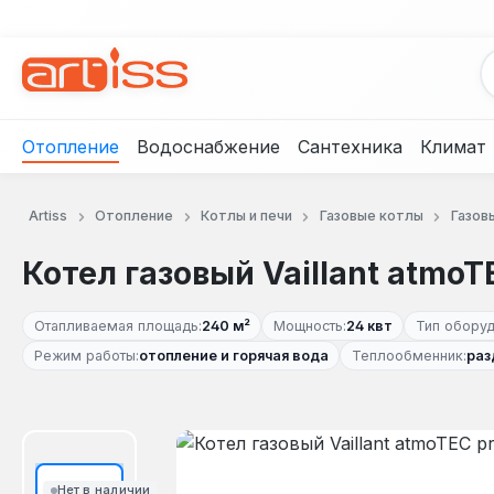
рейти к основному содержанию
Перейти к поиску
Перейти к основной навигации
Отопление
Водоснабжение
Сантехника
Климат
Artiss
Отопление
Котлы и печи
Газовые котлы
Газовы
Котел газовый Vaillant atmoT
Отапливаемая площадь:
240 м²
Мощность:
24 квт
Тип оборуд
Режим работы:
отопление и горячая вода
Теплообменник:
раз
Пропустить галерею изображений
Нет в наличии