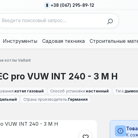
+38 (067) 295-89-12
Инструменты
Садовая техника
Строительные мат
е котлы Vaillant
EC pro VUW INT 240 - 3 M H
ования:
котел газовый
Способ установки:
настенный
Тяга:
дымох
дельный
Страна производитель:
Германия
Това
К сож