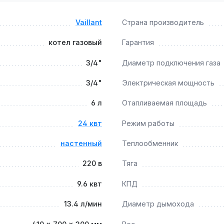
Vaillant
Страна производитель
«тёплый пол»?
котел газовый
Гарантия
дулирующий пальник позволяют работать с контурами 35-45
3/4"
Диаметр подключения газа
3/4"
Электрическая мощность
 бак?
6 л
Отапливаемая площадь
 120 л воды — проверку давления воздуха в баке рекомендуе
24 квт
Режим работы
настенный
Теплообменник
220 в
Тяга
9.6 квт
КПД
13.4 л/мин
Диаметр дымохода