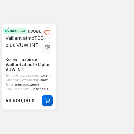
В наличии
Котел газовый
Vaillant atmoTEC plus
VUW INT
Тип оборудования:
котел газовый
Способ установки:
настенный
Тяга:
дымоходный
Режим работы:
отопление и горячая вода
Обычная цена:
63 500,00 ₴