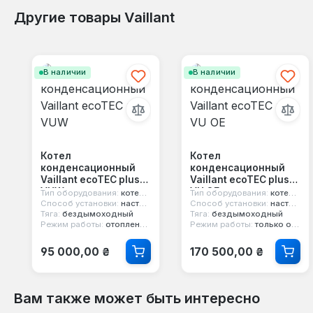
Другие товары Vaillant
Пропустить галерею продуктов
В наличии
В наличии
Котел
Котел
конденсационный
конденсационный
Vaillant ecoTEC plus
Vaillant ecoTEC plus
VUW
VU OE
Тип оборудования:
котел конденсационный
Тип оборудования:
котел конденсационный
Способ установки:
настенный
Способ установки:
настенный
Тяга:
бездымоходный
Тяга:
бездымоходный
Режим работы:
отопление и горячая вода
Режим работы:
только отопление
Обычная цена:
Обычная цена:
95 000,00 ₴
170 500,00 ₴
Вам также может быть интересно