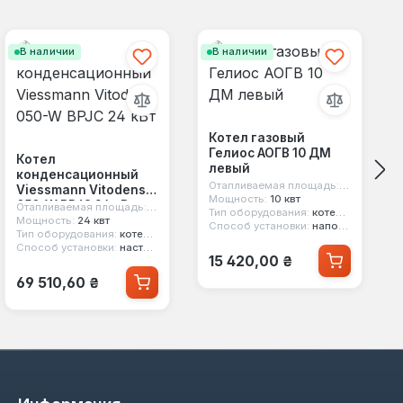
В наличии
В наличии
Котел газовый
Гелиос АОГВ 10 ДМ
Котел
левый
конденсационный
Отапливаемая площадь:
100 м²
Viessmann Vitodens
Мощность:
10 квт
050-W BPJC 24 кВт
м
Отапливаемая площадь:
240 м²
Тип оборудования:
котел газовый
Мощность:
24 квт
Способ установки:
напольный
Тип оборудования:
котел конденсационный
Способ установки:
настенный
Обычная цена:
15 420,00 ₴
Обычная цена:
69 510,60 ₴