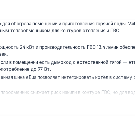
для обогрева помещений и приготовления горячей воды. Vai
ьным теплообменником для контуров отопления и ГВС.
щность 24 кВт и производительность ГВС 13.4 л/мин обесп
век.
сли в помещении есть дымоход с естественной тягой — эта
потребление до 97 Вт.
енная шина eBus позволяет интегрировать котёл в систему
плообменник снижает риск накипи в контуре ГВС, но для во
нника.
 410×700×300 мм и вес 30 кг позволяют установить котёл н
.
ов площадью до 240 м² с газовой магистралью и дымоходом