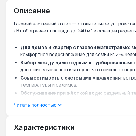
Описание
Газовый настенный котёл — отопительное устройство 
кВт обогревает площадь до 240 м² и оснащён раздел
Для домов и квартир с газовой магистралью:
мо
комфортное водоснабжение для семьи из 3-4 чело
Выбор между димоходным и турбированным:
е
дополнительных вентиляторов, что снижает энерго
Совместимость с системами управления:
встро
температуры и режимов.
Обслуживание при жёсткой воде:
раздельный те
продлевает срок службы пластинчатого теплообме
Читать полностью
Монтаж в ограниченном пространстве:
габариты
зазор 20 мм обеспечивает доступ к узлам спереди
Характеристики
Котёл подходит для отопления квартир и частных дом