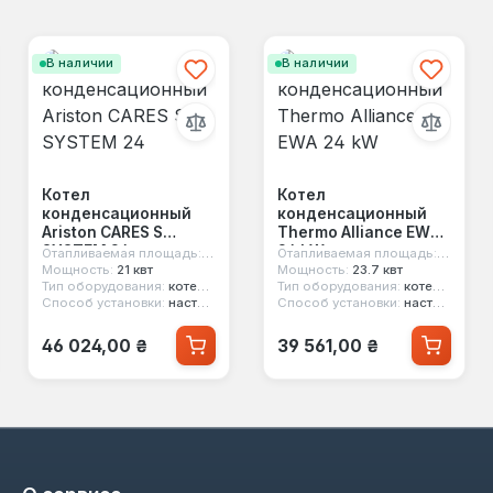
В наличии
В наличии
Котел
Котел
конденсационный
конденсационный
Ariston CARES S
Thermo Alliance EWA
SYSTEM 24
24 kW
м²
Отапливаемая площадь:
240 м²
Отапливаемая площадь:
240 кв.
Мощность:
21 квт
Мощность:
23.7 квт
Тип оборудования:
котел конденсационный
Тип оборудования:
котел конденсационный
Способ установки:
настенный
Способ установки:
настенный
Обычная цена:
Обычная цена:
46 024,00 ₴
39 561,00 ₴