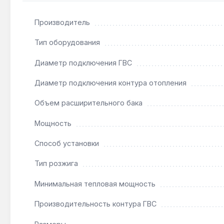
доставка по Украине.
Производитель
Подходит ли для низкотемпературных систем 
Тип оборудования
Да — минимальная тепловая мощность 9.6 кВт и мо
Диаметр подключения ГВС
газа.
Диаметр подключения контура отопления
Как часто нужно обслуживать расширительный
Объем расширительного бака
Объём бака 6 л рассчитан на систему отопления до
ежегодном использовании.
Мощность
Способ установки
Тип розжига
Минимальная тепловая мощность
Производительность контура ГВС