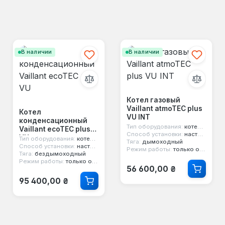
В наличии
В наличии
Котел газовый
Vaillant atmoTEC plus
Котел
VU INT
конденсационный
Тип оборудования:
котел газовый
Vaillant ecoTEC plus
Способ установки:
настенный
VU
Тип оборудования:
котел конденсационный
Тяга:
дымоходный
Способ установки:
настенный
Режим работы:
только отопление
Тяга:
бездымоходный
Режим работы:
только отопление
Обычная цена:
56 600,00 ₴
Обычная цена:
95 400,00 ₴