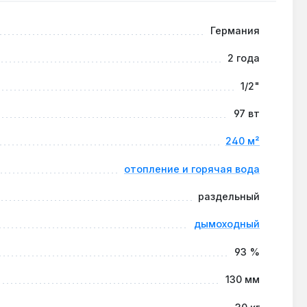
Германия
2 года
 °C через смесительный узел, что снижает расход
1/2"
97 вт
240 м²
тся проводить раз в 2 года, особенно при
отопление и горячая вода
раздельный
дымоходный
93 %
130 мм