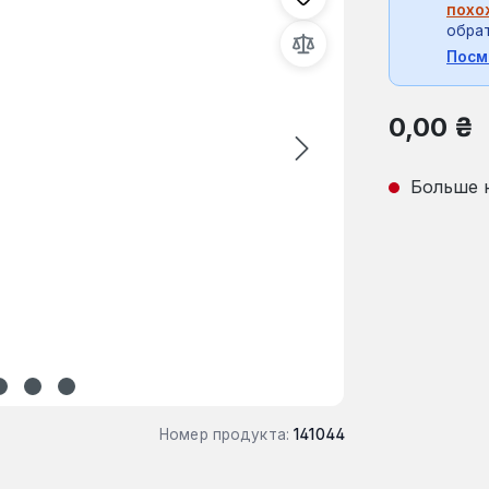
похо
обрат
Посм
Обычная це
0,00 ₴
Больше 
Номер продукта:
141044