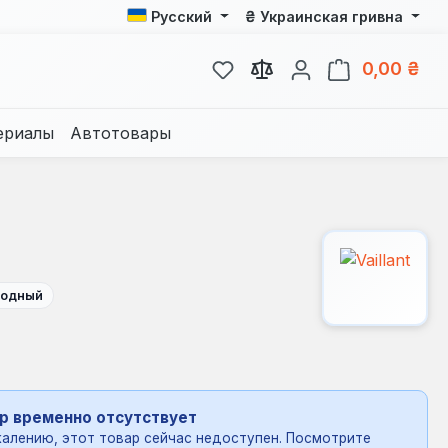
₴
Русский
Украинская гривна
У вас есть товары из спис
В к
0,00 ₴
ериалы
Автотовары
одный
р временно отсутствует
алению, этот товар сейчас недоступен. Посмотрите