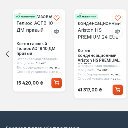
Пропустить галерею продуктов
В наличии
В наличии
Котел газовый
Гелиос АОГВ 10 ДМ
Котел
правый
конденсационный
Отапливаемая площадь:
100 м²
Ariston HS PREMIUM
Мощность:
10 квт
24 EU2
Отапливаемая площадь:
240 
Тип оборудования:
котел газовый
Мощность:
24 квт
Способ установки:
напольный
Тип оборудования:
котел конденсационный
Способ установки:
настенный
Обычная цена:
15 420,00 ₴
Обычная цена:
41 317,00 ₴