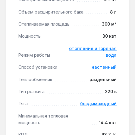
организации горячего водоснабжения.
Объем расширительного бака
8 л
Производство — Италия. Гарантия 1 год, доставка
по Украине.
Отапливаемая площадь
300 м²
Мощность
30 квт
Подходит ли для работы при низком
давлении газа?
отопление и горячая
Режим работы
вода
Да — минимальное рабочее давление газа 5
мБар, что позволяет использовать котел в
Способ установки
настенный
условиях нестабильного газоснабжения.
Теплообменник
раздельный
Как часто нужно обслуживать
Тип розжига
220 в
теплообменники?
Тяга
бездымоходный
При жёсткой воде (>7 °dH) рекомендуется
ежегодная промывка теплообменников для
Минимальная тепловая
поддержания КПД 93,7%.
мощность
14.4 квт
КПД
93.7 %