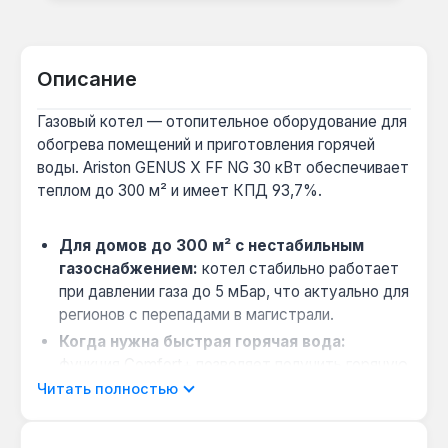
Описание
Газовый котел — отопительное оборудование для
обогрева помещений и приготовления горячей
воды. Ariston GENUS X FF NG 30 кВт обеспечивает
теплом до 300 м² и имеет КПД 93,7%.
Для домов до 300 м² с нестабильным
газоснабжением:
котел стабильно работает
при давлении газа до 5 мБар, что актуально для
регионов с перепадами в магистрали.
Когда нужна быстрая горячая вода:
функция Comfort+ позволяет получить горячую
воду за 5 секунд, а производительность
Читать полностью
контура ГВП 15,7 л/мин при Δt 25°C достаточна
для одновременного использования двух точек