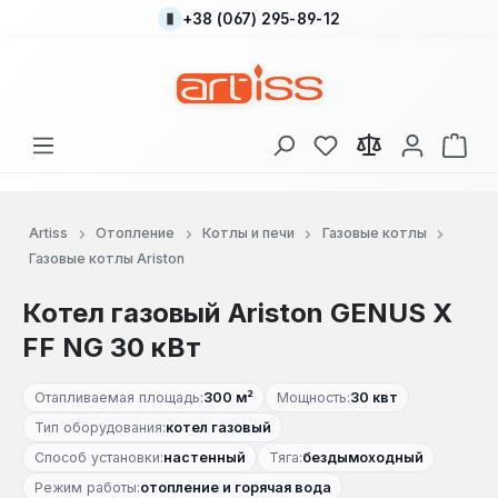
+38 (067) 295-89-12
Перейти к основному содержанию
У вас есть товары
В к
Artiss
Отопление
Котлы и печи
Газовые котлы
Газовые котлы Ariston
Котел газовый Ariston GENUS X
FF NG 30 кВт
Отапливаемая площадь:
300 м²
Мощность:
30 квт
Тип оборудования:
котел газовый
Способ установки:
настенный
Тяга:
бездымоходный
Режим работы:
отопление и горячая вода