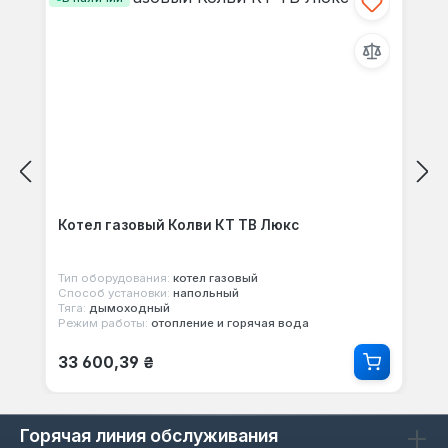
Котел газовый Колви КТ TB Люкс
Тип оборудования:
котел газовый
Способ установки:
напольный
Тяга:
дымоходный
Режим работы:
отопление и горячая вода
Обычная цена:
33 600,39 ₴
Горячая линия обслуживания