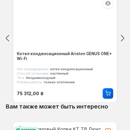
Котел конденсационный Ariston GENUS ONE+
Wi-Fi
Тип оборудования:
котел конденсационный
Способ установки:
настенный
Тяга:
бездымоходный
Режим работы:
только отопление
Обычная цена:
75 312,00 ₴
Вам также может быть интересно
Пропустить галерею продуктов
В наличии