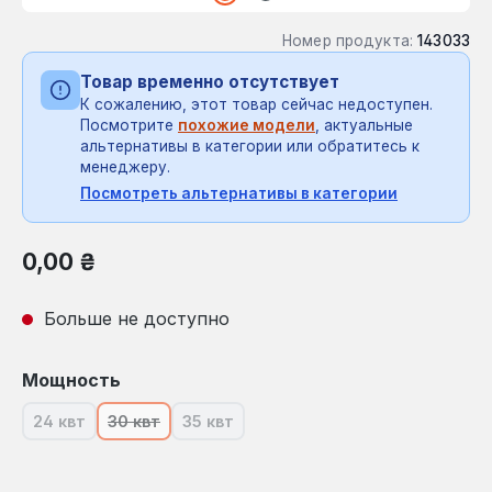
Номер продукта:
143033
Товар временно отсутствует
К сожалению, этот товар сейчас недоступен.
Посмотрите
похожие модели
, актуальные
альтернативы в категории или обратитесь к
менеджеру.
Посмотреть альтернативы в категории
Обычная цена:
0,00 ₴
Больше не доступно
Выберите
Мощность
24 квт
30 квт
35 квт
(В настоящее время эта опция недоступна.)
(В настоящее время эта опция недоступна.)
(В настоящее время эта опция недост