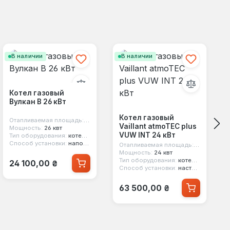
В наличии
В наличии
Котел газовый
Вулкан В 26 кВт
Котел газовый
Отапливаемая площадь:
260 м²
Vaillant atmoTEC plus
Мощность:
26 квт
VUW INT 24 кВт
Тип оборудования:
котел газовый
Способ установки:
напольный
Отапливаемая площадь:
240 м²
Мощность:
24 квт
Обычная цена:
Тип оборудования:
котел газовый
24 100,00 ₴
Способ установки:
настенный
Обычная цена:
63 500,00 ₴