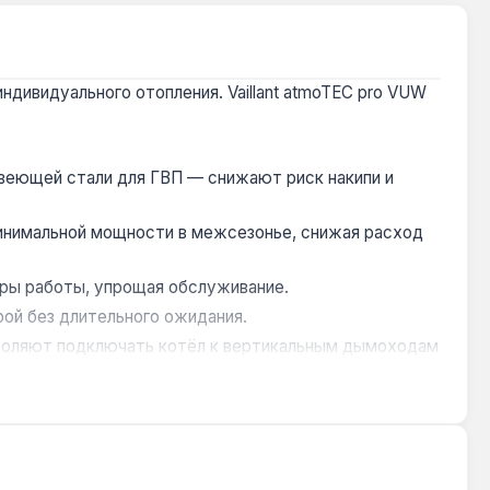
ндивидуального отопления. Vaillant atmoTEC pro VUW
веющей стали для ГВП — снижают риск накипи и
минимальной мощности в межсезонье, снижая расход
ры работы, упрощая обслуживание.
ой без длительного ожидания.
зволяют подключать котёл к вертикальным дымоходам
ьный бак 6 л компенсирует тепловое расширение в