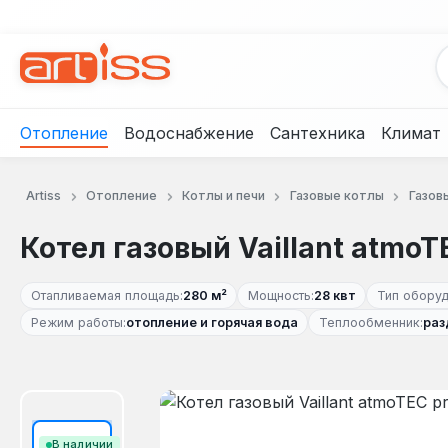
рейти к основному содержанию
Перейти к поиску
Перейти к основной навигации
Отопление
Водоснабжение
Сантехника
Климат
Artiss
Отопление
Котлы и печи
Газовые котлы
Газовы
Котел газовый Vaillant atmoT
Отапливаемая площадь:
280 м²
Мощность:
28 квт
Тип оборуд
Режим работы:
отопление и горячая вода
Теплообменник:
раз
Пропустить галерею изображений
В наличии