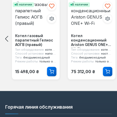
В наличии
В наличии
Котел газовый
Котел
парапетный Гелиос
конденсационный
АОГВ (правый)
Ariston GENUS ONE+
Wi-Fi
Тип оборудования:
котел парапетный
Тип оборудования:
котел конденсационный
Способ установки:
напольный
Способ установки:
настенный
Тяга:
бездымоходный
Тяга:
бездымоходный
Режим работы:
только отопление
Режим работы:
только отопление
Обычная цена:
Обычная цена:
15 498,00 ₴
75 312,00 ₴
Горячая линия обслуживания