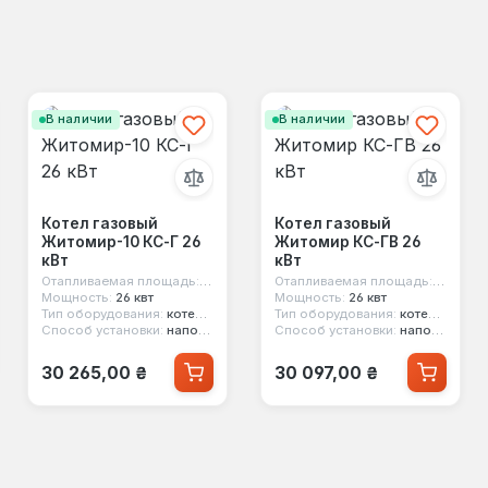
В наличии
В наличии
Котел газовый
Котел газовый
Житомир-10 КС-Г 26
Житомир КС-ГВ 26
м²
кВт
кВт
Отапливаемая площадь:
260 м²
Отапливаемая площадь:
260 м²
Мощность:
26 квт
Мощность:
26 квт
Тип оборудования:
котел газовый
Тип оборудования:
котел газовый
Способ установки:
напольный
Способ установки:
напольный
Обычная цена:
Обычная цена:
30 265,00 ₴
30 097,00 ₴