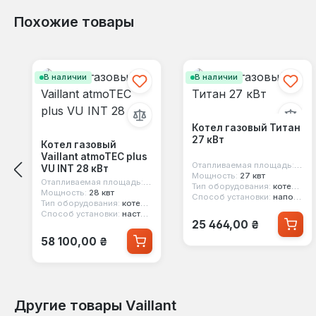
Похожие товары
Пропустить галерею продуктов
В наличии
В наличии
Котел газовый Титан
27 кВт
Котел газовый
Vaillant atmoTEC plus
Отапливаемая площадь:
270 
VU INT 28 кВт
Мощность:
27 квт
Отапливаемая площадь:
280 м²
Тип оборудования:
котел газовый
Мощность:
28 квт
Способ установки:
напольный
Тип оборудования:
котел газовый
Способ установки:
настенный
Обычная цена:
25 464,00 ₴
Обычная цена:
58 100,00 ₴
Другие товары Vaillant