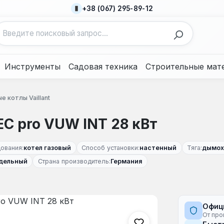
+38 (067) 295-89-12
Инструменты
Садовая техника
Строительные мат
е котлы Vaillant
EC pro VUW INT 28 кВт
ования:
котел газовый
Способ установки:
настенный
Тяга:
дымох
дельный
Страна производитель:
Германия
Офиц
От про