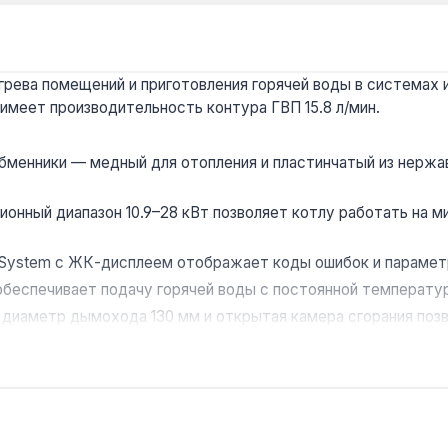
рева помещений и приготовления горячей воды в системах и
 имеет производительность контура ГВП 15.8 л/мин.
менники — медный для отопления и пластинчатый из нержа
онный диапазон 10.9–28 кВт позволяет котлу работать на 
-System с ЖК-дисплеем отображает коды ошибок и парамет
обеспечивает подачу горячей воды с постоянной температур
диаметр дымохода 130 мм и открытая камера сгорания по
0 м² с естественной вентиляцией и дымоходом. Расширител
ия. Гарантия 2 года, доставка по Украине.