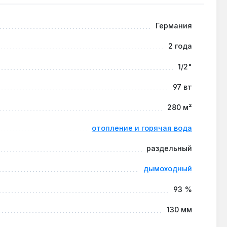
Германия
ами через смесительный узел.
2 года
1/2"
ния производительности 15.8 л/мин.
97 вт
280 м²
отопление и горячая вода
раздельный
дымоходный
93 %
130 мм