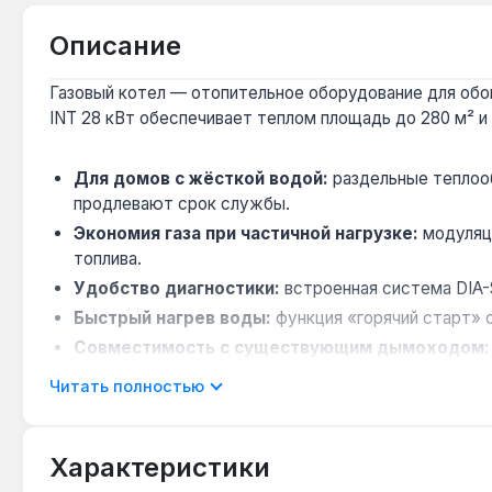
Описание
Газовый котел — отопительное оборудование для обог
INT 28 кВт обеспечивает теплом площадь до 280 м² и
Для домов с жёсткой водой:
раздельные теплооб
продлевают срок службы.
Экономия газа при частичной нагрузке:
модуляци
топлива.
Удобство диагностики:
встроенная система DIA
Быстрый нагрев воды:
функция «горячий старт» 
Совместимость с существующим дымоходом:
в квартирах и частных домах.
Читать полностью
Котёл подходит для квартир и домов площадью до 28
закрытых системах отопления. Производство — Герман
Характеристики