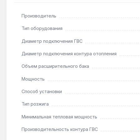
Подходит ли для системы «тёплый пол»?
Производитель
Да — минимальная мощность 10.9 кВт и модуляция 
Тип оборудования
Как часто нужно обслуживать теплообменники
Диаметр подключения ГВС
При жёсткой воде (>7 °dH) рекомендована ежегодн
Диаметр подключения контура отопления
Объем расширительного бака
Мощность
Способ установки
Тип розжига
Минимальная тепловая мощность
Производительность контура ГВС