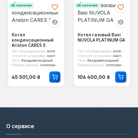
В наличии
В наличии
Котел
Котел газовый Baxi
конденсационный
NUVOLA PLATINUM GA
Ariston CARES S
Тип оборудования:
котел конденсационный
Тип оборудования:
котел конденсационный
Способ установки:
настенный
Способ установки:
настенный
Тяга:
бездымоходный
Тяга:
бездымоходный
Режим работы:
отопление и горячая вода
Режим работы:
отопление и горячая вода
Обычная цена:
Обычная цена:
45 501,00 ₴
106 400,00 ₴
О сервисе