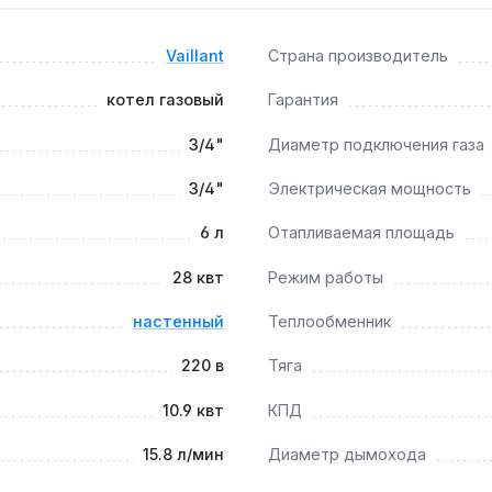
Vaillant
Страна производитель
горелки позволяют работать с низкотемпературными контур
котел газовый
Гарантия
?
3/4"
Диаметр подключения газа
ая промывка пластинчатого теплообменника ГВП для сохране
3/4"
Электрическая мощность
6 л
Отапливаемая площадь
28 квт
Режим работы
настенный
Теплообменник
220 в
Тяга
10.9 квт
КПД
15.8 л/мин
Диаметр дымохода