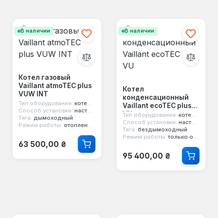
В наличии
В наличии
Котел газовый
Vaillant atmoTEC plus
Котел
VUW INT
конденсационный
Тип оборудования:
котел газовый
Vaillant ecoTEC plus
Способ установки:
настенный
VU
Тип оборудования:
котел конденсационный
Тяга:
дымоходный
Способ установки:
настенный
Режим работы:
отопление и горячая вода
Тяга:
бездымоходный
Режим работы:
только отопление
Обычная цена:
63 500,00 ₴
Обычная цена:
95 400,00 ₴