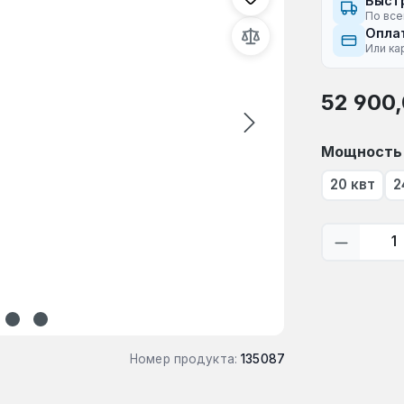
Быст
По все
Оплат
Или ка
Обычная це
52 900
Выберите
Мощность
20 квт
2
Количес
Номер продукта:
135087