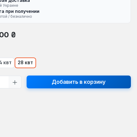
рая доставка
й Украине
а при получении
ртой / безналично
на:
,00 ₴
4 квт
28 квт
тво продукта: введите желаемое кол
Добавить в корзину