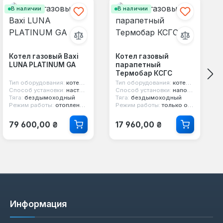
В наличии
В наличии
Котел газовый Baxi
Котел газовый
LUNA PLATINUM GA
парапетный
Термобар КСГС
Тип оборудования:
котел конденсационный
Тип оборудования:
котел парапетный
Способ установки:
настенный
Способ установки:
напольный
Тяга:
бездымоходный
Тяга:
бездымоходный
Режим работы:
отопление и горячая вода
Режим работы:
только отопление
Обычная цена:
Обычная цена:
79 600,00 ₴
17 960,00 ₴
Информация