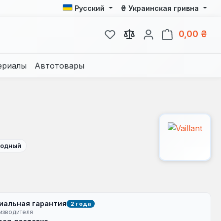
₴
Русский
Украинская гривна
У вас есть товары из спис
В к
0,00 ₴
ериалы
Автотовары
одный
иальная гарантия
2 года
изводителя