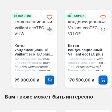
Пропустить галерею продуктов
В наличии
В наличии
Котел
Котел
конденсационный
конденсационный
Vaillant ecoTEC plus
Vaillant ecoTEC plus
VUW
VU OE
Тип оборудования:
котел конденсационный
Тип оборудования:
котел конденсационный
Способ установки:
настенный
Способ установки:
настенный
Тяга:
бездымоходный
Тяга:
бездымоходный
Режим работы:
отопление и горячая вода
Режим работы:
только отопление
Обычная цена:
Обычная цена:
95 000,00 ₴
170 500,00 ₴
Вам также может быть интересно
Пропустить галерею продуктов