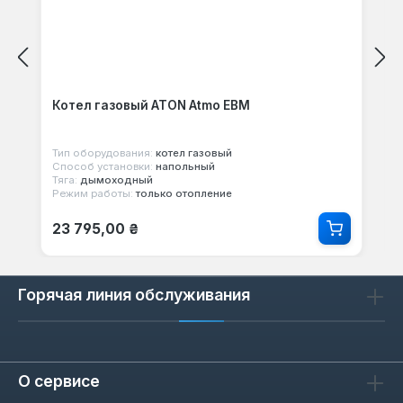
Котел газовый ATON Atmo ЕВМ
Тип оборудования:
котел газовый
Способ установки:
напольный
Тяга:
дымоходный
Режим работы:
только отопление
Обычная цена:
23 795,00 ₴
Горячая линия обслуживания
О сервисе