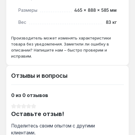
для 800 м² котел будет работать с запасом,
позволяя снизить нагрузку и экономить газ.
Размеры
465 × 888 × 585 мм
Вес
83 кг
Можно ли подключить бойлер косвенного
нагрева?
Производитель может изменять характеристики
Да — котел поддерживает подключение
товара без уведомления. Заметили ли ошибку в
внешнего накопительного бойлера, что
описании? Напишите нам – быстро проверим и
позволяет организовать горячее
исправим.
водоснабжение для объектов с большим
потреблением воды.
Отзывы и вопросы
0 из 0 отзывов
Средний рейтинг 0 из 5 звезд
Оставьте отзыв!
Поделитесь своим опытом с другими
клиентами.