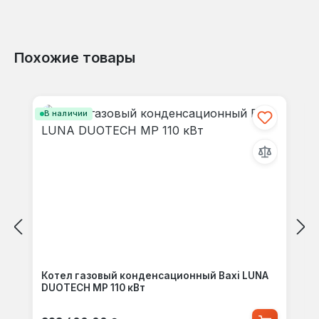
Похожие товары
Пропустить галерею продуктов
В наличии
Котел газовый конденсационный Baxi LUNA
DUOTECH MP 110 кВт
Обычная цена: