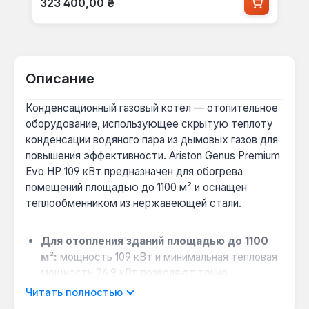
323 400,00 ₴
Описание
Конденсационный газовый котел — отопительное
оборудование, использующее скрытую теплоту
конденсации водяного пара из дымовых газов для
повышения эффективности. Ariston Genus Premium
Evo HP 109 кВт предназначен для обогрева
помещений площадью до 1100 м² и оснащен
теплообменником из нержавеющей стали.
Для отопления зданий площадью до 1100
м²:
мощность 109 кВт и минимальная тепловая
мощность 26.9 кВт позволяют точно
регулировать нагрев в больших жилых,
Читать полностью
коммерческих или промышленных объектах,