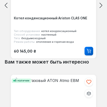
Котел конденсационный Ariston CLAS ONE
Тип оборудования:
котел конденсационный
Способ установки:
настенный
Тяга:
бездымоходный
Режим работы:
отопление и горячая вода
Обычная цена:
60 145,00 ₴
Вам также может быть интересно
Пропустить галерею продуктов
В наличии