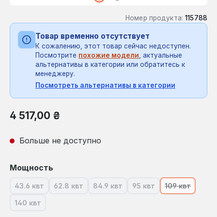
Номер продукта:
115788
Товар временно отсутствует
К сожалению, этот товар сейчас недоступен.
Посмотрите
похожие модели
, актуальные
альтернативы в категории или обратитесь к
менеджеру.
Посмотреть альтернативы в категории
Обычная цена:
4 517,00 ₴
Больше не доступно
Выберите
Мощность
43.6 квт
62.8 квт
84.9 квт
95 квт
109 квт
(В настоящее время эта опция недоступна.)
(В настоящее время эта опция недоступна.)
(В настоящее время эта опция не
(В настоящее время э
(В настояще
140 квт
(В настоящее время эта опция недоступна.)