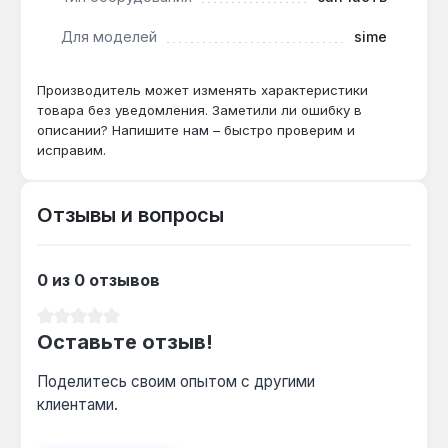
спецификациям.
Для моделей
sime
Эта запчасть применяется для восстановления
функционала переключающего узла в системе
Производитель может изменять характеристики
отопления при проблемах с переключением
товара без уведомления. Заметили ли ошибку в
описании? Напишите нам – быстро проверим и
между контурами или поддержанием давления.
исправим.
Подходит для профессионального ремонта
сервисными центрами или замены опытными
пользователями, знакомыми с конструкцией
Отзывы и вопросы
котла. Эксплуатация возможна только в
системах, соответствующих техническим
требованиям исходной модели. Гарантия 1 год,
0 из 0 отзывов
доставка по Украине.
Средний рейтинг 0 из 5 звезд
Оставьте отзыв!
Поделитесь своим опытом с другими
клиентами.