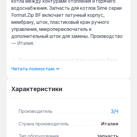
котла между контурами отопления и горячего
водоснабжения. Запчасть для котлов Sime серии
Format.Zip BF включает латунный корпус,
мембрану, шток, пластиковый кран ручного
управления, микропереключатель и
дополнительный шток для замены. Производство
— Италия.
Для ремонта водяного блока котла Sime
Format.Zip BF:
комплект содержит все
Читать полностью
компоненты для замены изношенного узла без
дополнительного поиска деталей.
Характеристики
Простое ручное управление:
пластиковый
кран позволяет вручную переключать режимы
при обслуживании или проверке системы.
Производитель
З/Ч
Совместимость с оригинальными
параметрами:
клапан предназначен для
Страна производитель
Италия
газовых котлов Sime серии Format.Zip BF,
обеспечивая точное соответствие заводским
Тип оборудования
запчасть