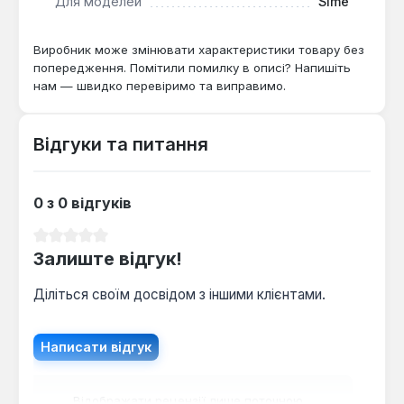
Для моделей
Sime
Ця запчастина застосовується для відновлення
функціоналу перемикаючого вузла у системі
опалення, коли виникають проблеми з
Виробник може змінювати характеристики товару без
переключенням між контурами або підтримкою
попередження. Помітили помилку в описі? Напишіть
нам — швидко перевіримо та виправимо.
тиску. Вона підходить для професійного ремонту
сервісними центрами або для заміни досвідченими
користувачами, які ознайомлені з конструкцією
Відгуки та питання
котла. Експлуатація можлива лише в системах, що
відповідають технічним вимогам вихідної моделі.
0 з 0 відгуків
Середня оцінка 0 з 5 зірок
Залиште відгук!
Діліться своїм досвідом з іншими клієнтами.
Написати відгук
Відображати рецензії лише поточною