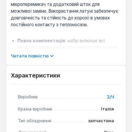
мікроперемикач та додатковий шток для
можливої заміни. Використання латуні забезпечує
довговічність та стійкість до корозії в умовах
постійного контакту з теплоносієм.
Повна комплектація:
набір включає всі
необхідні компоненти для ремонту або заміни
водяного блоку без необхідності окремого
Читати повністю
пошуку аксесуарів.
Просте керування:
наявність пластикового
Характеристики
крана дозволяє вручну перемикати режими
роботи котла під час обслуговування або
перевірки системи.
Виробник
З/Ч
Сумісність:
клапан призначений для
використання в газових котлах бренду Sime
Країна виробник
Італія
серії Format.Zip BF, що забезпечує точне
відповідність оригінальним параметрам.
Тип обладнання
запчастина