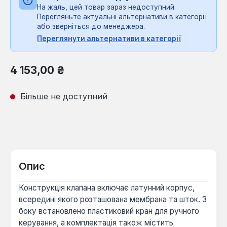
На жаль, цей товар зараз недоступний.
Перегляньте актуальні альтернативи в категорії
або зверніться до менеджера.
Переглянути альтернативи в категорії
Звичайна ціна:
4 153,00 ₴
Більше не доступний
Опис
Конструкція клапана включає латунний корпус,
всередині якого розташована мембрана та шток. З
боку встановлено пластиковий кран для ручного
керування, а комплектація також містить