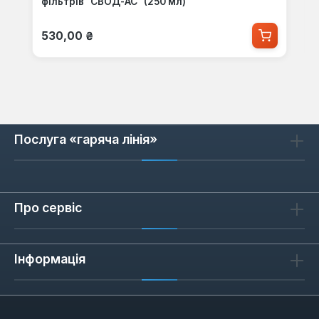
фільтрів "СВОД-АС" (250 мл)
Звичайна ціна:
530,00 ₴
Послуга «гаряча лінія»
Про сервіс
Інформація