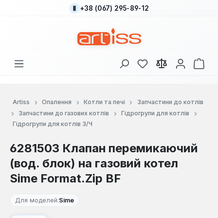
+38 (067) 295-89-12
Перейти до основного вмісту
У вас є 0 у списку
Кош
Artiss
Опалення
Котли та печі
Запчастини до котлів
Запчастини до газових котлів
Гідрогрупи для котлів
Гідрогрупи для котлів З/Ч
6281503 Клапан перемикаючий
(вод. блок) на газовий котел
Sime Format.Zip BF
Для моделей:
Sime