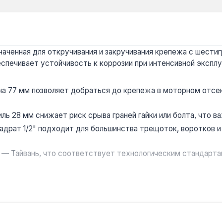
аченная для откручивания и закручивания крепежа с шестигр
еспечивает устойчивость к коррозии при интенсивной эксплу
а 77 мм позволяет добраться до крепежа в моторном отсек
ль 28 мм снижает риск срыва граней гайки или болта, что 
адрат 1/2" подходит для большинства трещоток, воротков и
 — Тайвань, что соответствует технологическим стандарта
использования при ремонте автомобилей, сборке мебели ил
ставка по Украине.