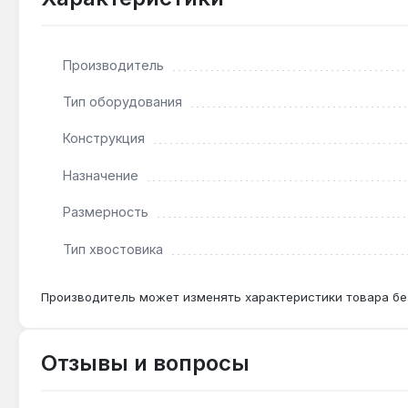
Подходит ли для работы с пневматическим га
Да — посадочный квадрат 1/2" и материал CR-V о
указанного производителем.
Производитель
Тип оборудования
Какой размер крепежа подходит для головки 2
Головка 28 мм предназначена для метрического кре
Конструкция
Назначение
Размерность
Тип хвостовика
Производитель может изменять характеристики товара бе
Отзывы и вопросы