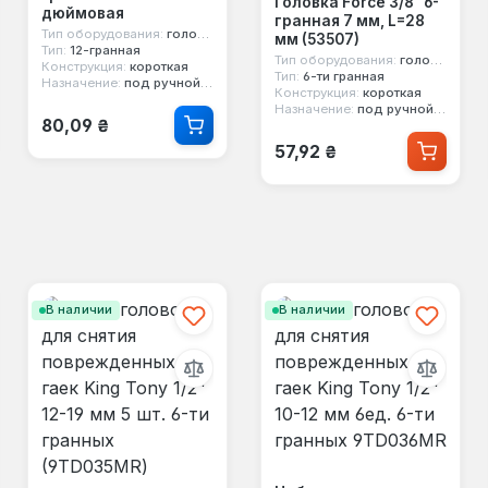
Головка Force 3/8" 6-
дюймовая
гранная 7 мм, L=28
Тип оборудования:
головка стандартная
мм (53507)
Тип:
12-гранная
Тип оборудования:
головка стандартная
Конструкция:
короткая
Тип:
6-ти гранная
Назначение:
под ручной инструмент
Конструкция:
короткая
Назначение:
под ручной инструмент
Обычная цена:
80,09 ₴
Обычная цена:
57,92 ₴
В наличии
В наличии