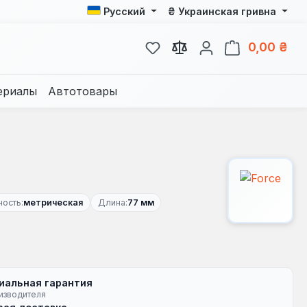
₴
Русский
Украинская гривна
У вас есть товары из спис
В к
0,00 ₴
ериалы
Автотовары
ость:
метрическая
Длина:
77 мм
иальная гарантия
изводителя