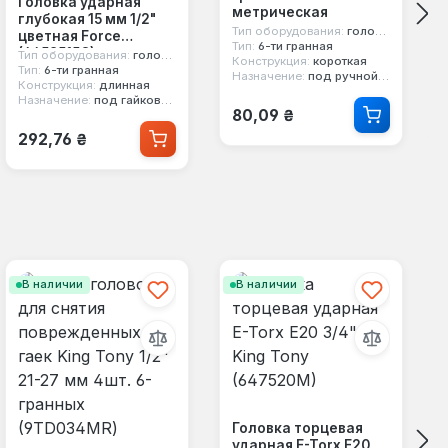
Головка ударная
метрическая
глубокая 15 мм 1/2"
Тип оборудования:
головка стандартная
цветная Force
Тип:
6-ти гранная
(4458515C)
Тип оборудования:
головка ударная
Конструкция:
короткая
Тип:
6-ти гранная
Назначение:
под ручной инструмент
Конструкция:
длинная
Назначение:
под гайковерт, под легкосплавные диски
Обычная цена:
80,09 ₴
Обычная цена:
292,76 ₴
В наличии
В наличии
Головка торцевая
ударная E-Torx E20