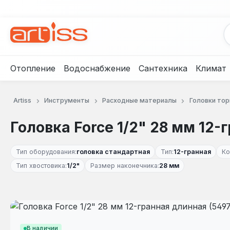
рейти к основному содержанию
Перейти к поиску
Перейти к основной навигации
Отопление
Водоснабжение
Сантехника
Климат
Artiss
Инструменты
Расходные материалы
Головки то
Головка Force 1/2" 28 мм 12-
Тип оборудования:
головка стандартная
Тип:
12-гранная
Ко
Тип хвостовика:
1/2"
Размер наконечника:
28 мм
Пропустить галерею изображений
В наличии