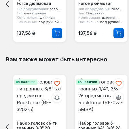
Force дюймовая
Force дюймовая
Тип оборудования:
головка стандартная
Тип оборудования:
головка стандартная
Тип:
6-ти гранная
Тип:
12-гранная
Конструкция:
длинная
Конструкция:
длинная
Назначение:
под ручной инструмент
Назначение:
под ручной инструмент
Обычная цена:
Обычная цена:
137,56 ₴
137,56 ₴
Вам также может быть интересно
Пропустить галерею продуктов
В наличии
В наличии
Набор головок 6-ти
Набор головок 6-
гранных 3/8" 20
гранных 1/4", 3/8" 26