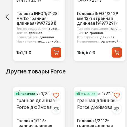
Головка INFO 1/2" 28
Головка INFO 1/2" 29
мм 12-гранная
мм 12-ти гранная
длинная (9497728 I)
длинная (9497729 I)
Тип оборудования:
головка стандартная
Тип оборудования:
головка стандартная
Тип:
12-гранная
Тип:
12-гранная
Конструкция:
длинная
Конструкция:
длинная
Назначение:
под ручной инструмент
Назначение:
под ручной инструмент
Обычная цена:
Обычная цена:
151,11 ₴
154,67 ₴
Другие товары Force
Пропустить галерею продуктов
В наличии
В наличии
Головка 1/2" 6-
Головка 1/2" 12-
гранная длинная
гранная длинная