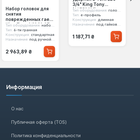
3/4" King Tony
Набор головок для
(647520M)
Тип оборудования:
головка ударная
снятия
Тип:
е-профиль
поврежденных гаек
Конструкция:
длинная
King Tony 1/2" 21-27
Назначение:
под гайковерт
Тип оборудования:
набор головок
мм 4шт. 6-гранных
Тип:
6-ти гранная
Обычная цена:
Конструкция:
стандартная
(9TD034MR)
1 187,71 ₴
Назначение:
под ручной инструмент
Обычная цена:
2 963,89 ₴
Информация
О нас
Публичная оферта (TOS)
Политика конфиденциальности