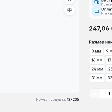
Быст
По все
Оплат
Или ка
Обычная це
247,06 
Выберите
Размер на
8 мм
9 
16 мм
17
24 мм
2
31 мм
3
Количес
Номер продукта:
127205