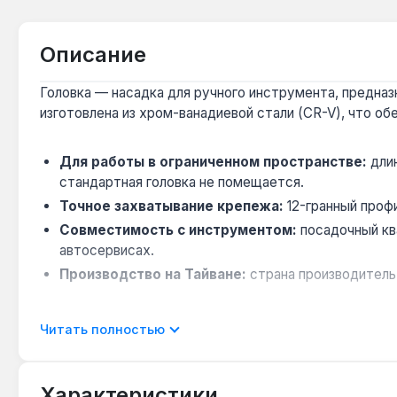
Описание
Головка — насадка для ручного инструмента, предназн
изготовлена из хром-ванадиевой стали (CR-V), что об
Для работы в ограниченном пространстве:
длин
стандартная головка не помещается.
Точное захватывание крепежа:
12-гранный профи
Совместимость с инструментом:
посадочный кв
автосервисах.
Производство на Тайване:
страна производитель
Головка подходит для профессионального и бытового 
Читать полностью
доступ к труднодоступным местам. Гарантия 1 год, до
Характеристики