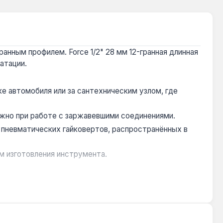
анным профилем. Force 1/2" 28 мм 12-гранная длинная
атации.
е автомобиля или за сантехническим узлом, где
важно при работе с заржавевшими соединениями.
 пневматических гайковертов, распространённых в
м изготовления инструмента.
и монтаже сантехники, где требуется точность и