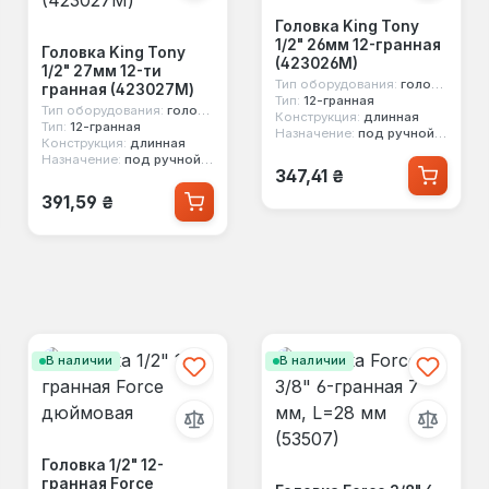
Головка King Tony
1/2" 26мм 12-гранная
Головка King Tony
(423026M)
1/2" 27мм 12-ти
Тип оборудования:
головка стандартная
гранная (423027M)
Тип:
12-гранная
Тип оборудования:
головка стандартная
Конструкция:
длинная
Тип:
12-гранная
Назначение:
под ручной инструмент
Конструкция:
длинная
Назначение:
под ручной инструмент
Обычная цена:
347,41 ₴
Обычная цена:
391,59 ₴
В наличии
В наличии
Головка 1/2" 12-
гранная Force