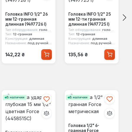
Головка INFO 1/2" 26
Головка INFO 1/2" 25
мм 12-гранная
мм 12-ти гранная
длинная (9497726 I)
длинная (9497725 I)
Тип оборудования:
головка стандартная
Тип оборудования:
головка стандартная
Тип:
12-гранная
Тип:
12-гранная
Конструкция:
длинная
Конструкция:
длинная
Назначение:
под ручной инструмент
Назначение:
под ручной инструмент
Обычная цена:
Обычная цена:
142,22 ₴
135,56 ₴
В наличии
В наличии
Головка 1/2" 6-
гранная Force