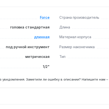
йковертом?
беспечивают совместимость с пневмоинструментом при усло
Force
Страна производитель
головка стандартная
Длина
8 мм?
пежа с размером под ключ 28 мм, например, для гаек ступи
длинная
Материал корпуса
под ручной инструмент
Размер наконечника
метрическая
Тип
1/2"
з уведомления. Заметили ли ошибку в описании? Напишите нам –