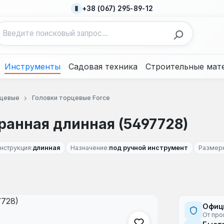
+38 (067) 295-89-12
Инструменты
Садовая техника
Строительные мат
рцевые
Головки торцевые Force
гранная длинная (5497728)
нструкция:
длинная
Назначение:
под ручной инструмент
Размерн
Офиц
От про