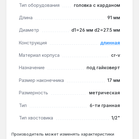
деформации граней — ресурс для ежедневной
Тип оборудования
головка с карданом
работы.
Точная посадка на крепёж:
метрический
Длина
91 мм
размер 17 мм и шестигранный профиль
Диаметр
d1=26 мм d2=27.5 мм
минимизируют риск срыва граней на болтах и
гайках — актуально для затяжки с высоким
Конструкция
длинная
моментом.
Материал корпуса
cr-v
Применяется для откручивания и затяжки
Назначение
под гайковерт
крепежа в моторном отсеке, под днищем
автомобиля, на производственных линиях и
Размер наконечника
17 мм
строительных объектах, где доступ ограничен.
Производство — Тайвань. Гарантия 1 год,
Размерность
метрическая
доставка по Украине.
Тип
6-ти гранная
Тип хвостовика
1/2"
Подходит ли для работы с ударным
гайковертом?
Производитель может изменять характеристики
Да — сталь CR-V и конструкция с карданом