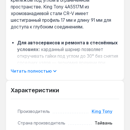
крепежом под углом в ограниченном
пространстве. King Tony 4A5517M из
хромованадиевой стали CR-V имеет
шестигранный профиль 17 мм и длину 91 мм для
доступа к глубоким соединениям.
Для автосервисов и ремонта в стеснённых
условиях:
карданный шарнир позволяет
откручивать гайки под углом до 30° без снятия
соседних узлов — экономия времени при
демонтаже коробки передач или подвески.
Читать полностью
Совместимость с профессиональным
инструментом:
квадратный хвостовик 1/2
Характеристики
дюйма подходит для гайковертов и воротков с
аналогичным посадочным размером —
универсальность для мастерской.
Производитель
King Tony
Износостойкость при интенсивной
нагрузке:
сталь CR-V (хромованадиевая)
Страна производитель
Тайвань
выдерживает крутящий момент до 150 Н·м без