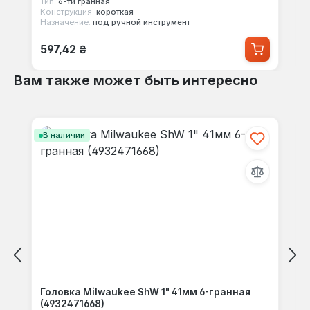
Тип:
6-ти гранная
Конструкция:
короткая
Назначение:
под ручной инструмент
Обычная цена:
597,42 ₴
Вам также может быть интересно
Пропустить галерею продуктов
В наличии
Головка Milwaukee ShW 1" 41мм 6-гранная
(4932471668)