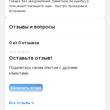
товара без уведомления. Заметили ли ошибку в
рассчитаны на ударные нагрузки до 150 Н·м,
описании? Напишите нам – быстро проверим и
что подтверждает совместимость с
исправим.
пневматическим и электрическим
инструментом.
Отзывы и вопросы
Какой диаметр корпуса у головки 17 мм?
0 из 0 отзывов
Внешний диаметр d1=26 мм, d2=27,5 мм —
это позволяет использовать её в отверстиях
Средний рейтинг 0 из 5 звезд
с минимальным зазором 28 мм.
Оставьте отзыв!
Поделитесь своим опытом с другими
клиентами.
Написать отзыв
Отображать отзывы только на текущем
Все отзывы
языке.