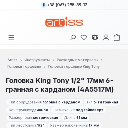
+38 (067) 295-89-12
Перейти к основному содержанию
У вас есть товары
В к
Artiss
Инструменты
Расходные материалы
Головки торцевые
Головки торцевые King Tony
Головка King Tony 1/2" 17мм 6-
гранная с карданом (4A5517M)
Тип оборудования:
головка с карданом
Тип:
6-ти гранная
Конструкция:
длинная
Назначение:
под гайковерт
Размерность:
метрическая
Длина:
91 мм
Тип хвостовика:
1/2"
Размер наконечника:
17 мм