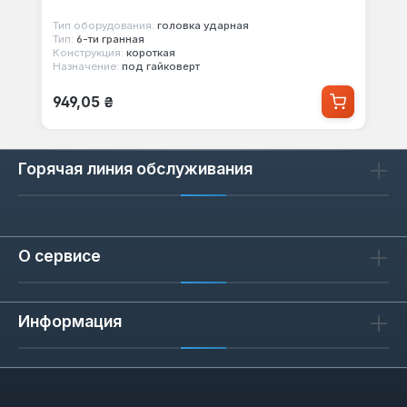
Тип оборудования:
головка ударная
Тип:
6-ти гранная
Конструкция:
короткая
Назначение:
под гайковерт
Обычная цена:
949,05 ₴
Горячая линия обслуживания
О сервисе
Информация