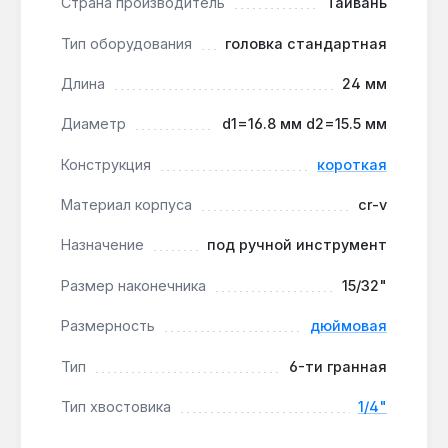
Страна производитель
Тайвань
Универсальность хвостовика 1/4":
квадратное гнездо подходит для большинства
Тип оборудования
головка стандартная
воротков и трещоток с посадочным размером
1/4", что расширяет совместимость с
Длина
24 мм
инструментом.
Диаметр
d1=16.8 мм d2=15.5 мм
Производство на Тайване:
контроль
качества на этапе ковки и термообработки
Конструкция
короткая
гарантирует стабильность геометрии каждой
головки.
Материал корпуса
cr-v
Назначение
под ручной инструмент
Головка King Tony 233515S подходит для
профессионального использования в автосервисах
Размер наконечника
15/32"
и для домашнего ремонта, где требуется работа
с дюймовыми креплениями в ограниченном
Размерность
дюймовая
пространстве. Гарантия 1 год, доставка по
Тип
6-ти гранная
Украине.
Тип хвостовика
1/4"
Подходит ли для работы с