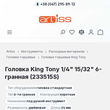
+38 (067) 295-89-12
Перейти к основному содержанию
У вас есть товары
В к
Artiss
Инструменты
Расходные материалы
Головки торцевые
Головки торцевые King Tony
Головка King Tony 1/4" 15/32" 6-
гранная (233515S)
Тип оборудования:
головка стандартная
Тип:
6-ти гранная
Конструкция:
короткая
Назначение:
под ручной инструмент
Размерность:
дюймовая
Длина:
24 мм