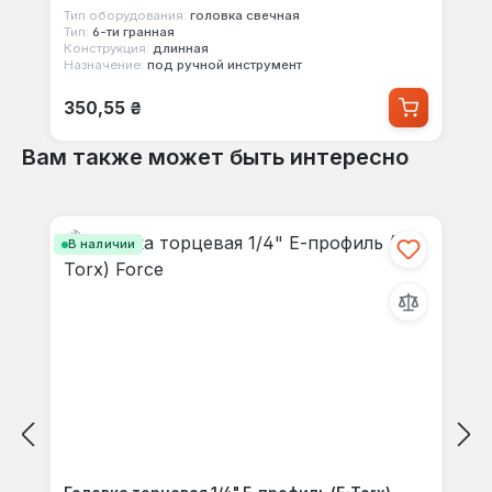
Тип оборудования:
головка свечная
Тип:
6-ти гранная
Конструкция:
длинная
Назначение:
под ручной инструмент
Обычная цена:
350,55 ₴
Вам также может быть интересно
Пропустить галерею продуктов
В наличии