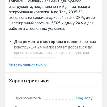
Головка — сменный элемент для ручного
инструмента, предназначенный для затяжки и
откручивания крепежа. King Tony 233515S
выполнена из хром-ванадиевой стали CR-V, имеет
шестигранный профиль 15/32" и длину 24 мм для
работы в стеснённых условиях.
Для ремонта в моторном отсеке:
короткая
конструкция 24 мм позволяет добраться до
крепежа в узких зазорах, где стандартная
головка не помещается.
Совместимость с дюймовым крепежом:
Читать полностью
размер 15/32" (около 11.9 мм) подходит для
обслуживания американской и азиатской
Характеристики
техники, где используются дюймовые болты.
Износостойкость при интенсивной работе:
сталь CR-V обеспечивает твёрдость
Производитель
King Tony
поверхности, снижая риск срыва граней при
высоком крутящем моменте.