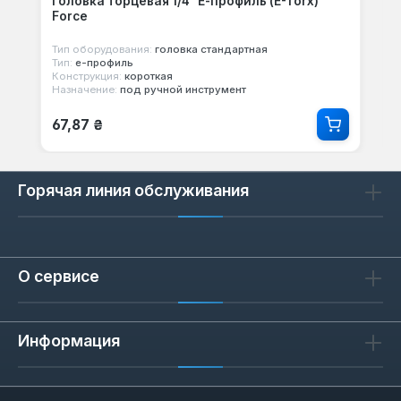
Головка торцевая 1/4" Е-профиль (E-Torx)
Force
Тип оборудования:
головка стандартная
Тип:
е-профиль
Конструкция:
короткая
Назначение:
под ручной инструмент
Обычная цена:
67,87 ₴
Горячая линия обслуживания
О сервисе
Информация