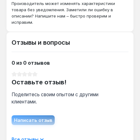
Производитель может изменять характеристики
пневмоинструментом?
товара без уведомления. Заметили ли ошибку в
Нет — головка предназначена только для
описании? Напишите нам – быстро проверим и
ручного инструмента, так как материал CR-V
исправим.
и короткая конструкция 24 мм не рассчитаны
на ударные нагрузки пневматических
Отзывы и вопросы
гайковертов.
Какой размер трещотки нужен для
0 из 0 отзывов
хвостовика 1/4"?
Средний рейтинг 0 из 5 звезд
Для установки головки требуется трещотка
Оставьте отзыв!
или вороток с квадратным приводом 1/4" —
это стандартный размер для мелкого
Поделитесь своим опытом с другими
крепежа.
клиентами.
Написать отзыв
Отображать отзывы только на текущем
Все отзывы