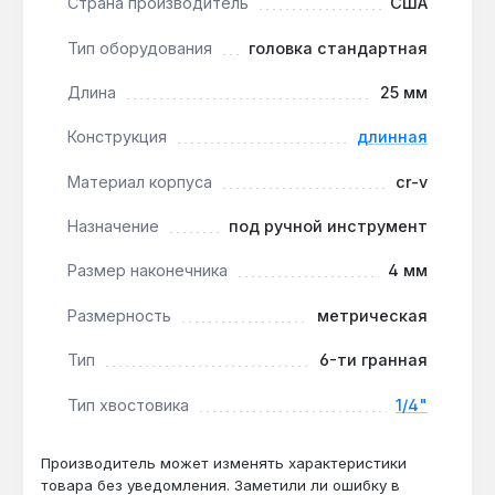
Страна производитель
США
обозначение размера 4 мм на корпусе
позволяет визуально отличить головку среди
Тип оборудования
головка стандартная
других без измерения — экономит время при
частой смене оснастки.
Длина
25 мм
Совместимость с ручным инструментом:
Конструкция
длинная
хвостовик 1/4" подходит для стандартных
трещоток, воротков и гаечных ключей —
Материал корпуса
cr-v
универсальность для профессионального и
бытового использования.
Назначение
под ручной инструмент
Защита крепежа:
шестигранная форма
Размер наконечника
4 мм
наконечника 4 мм обеспечивает полный
контакт с гранями болта или гайки,
Размерность
метрическая
минимизируя риск срыва шлица при высоком
крутящем моменте.
Тип
6-ти гранная
Тип хвостовика
1/4"
Головка длиной 25 мм предназначена для
ежедневного использования при сборке,
обслуживании и ремонте механизмов, мебели,
Производитель может изменять характеристики
товара без уведомления. Заметили ли ошибку в
электроники и другого оборудования.