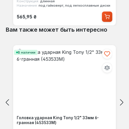
Конструкция:
длинная
Назначение:
под гайковерт, под легкосплавные диски
Обычная цена:
565,95 ₴
Вам также может быть интересно
Пропустить галерею продуктов
В наличии
Головка ударная King Tony 1/2" 33мм 6-
гранная (453533M)