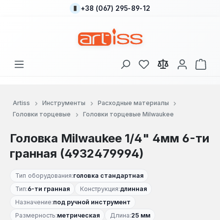
+38 (067) 295-89-12
Перейти к основному содержанию
У вас есть товары
В к
Artiss
Инструменты
Расходные материалы
Головки торцевые
Головки торцевые Milwaukee
Головка Milwaukee 1/4" 4мм 6-ти
гранная (4932479994)
Тип оборудования:
головка стандартная
Тип:
6-ти гранная
Конструкция:
длинная
Назначение:
под ручной инструмент
Размерность:
метрическая
Длина:
25 мм