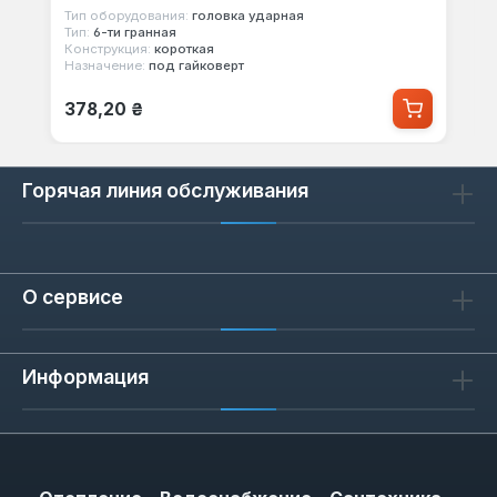
Тип оборудования:
головка ударная
Тип:
6-ти гранная
Конструкция:
короткая
Назначение:
под гайковерт
Обычная цена:
378,20 ₴
Горячая линия обслуживания
О сервисе
Информация