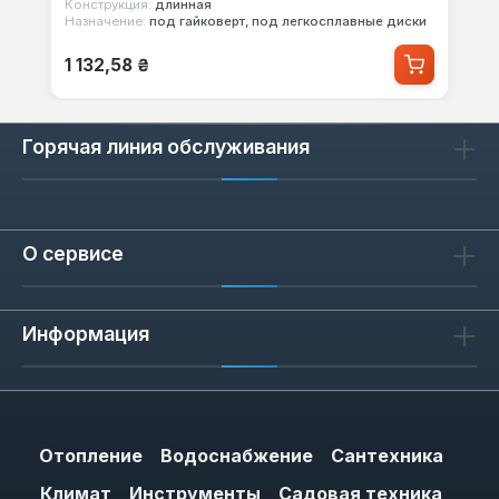
Конструкция:
длинная
Назначение:
под гайковерт, под легкосплавные диски
Обычная цена:
1 132,58 ₴
Горячая линия обслуживания
О сервисе
Информация
Отопление
Водоснабжение
Сантехника
Климат
Инструменты
Садовая техника