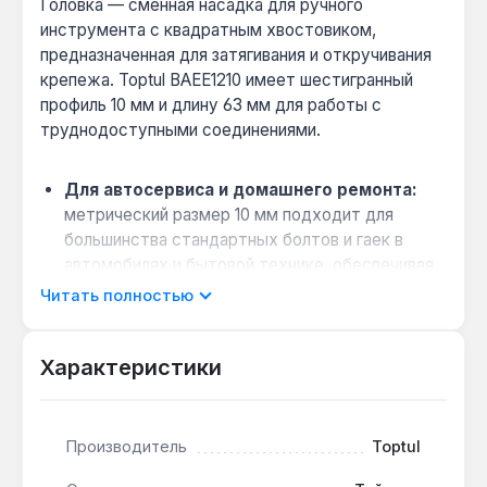
Головка — сменная насадка для ручного
инструмента с квадратным хвостовиком,
предназначенная для затягивания и откручивания
крепежа. Toptul BAEE1210 имеет шестигранный
профиль 10 мм и длину 63 мм для работы с
труднодоступными соединениями.
Для автосервиса и домашнего ремонта:
метрический размер 10 мм подходит для
большинства стандартных болтов и гаек в
автомобилях и бытовой технике, обеспечивая
точное обжатие без повреждения граней.
Читать полностью
Работа в ограниченном пространстве:
длина 63 мм позволяет добраться до крепежа
Характеристики
в углублениях, сохраняя компактность для
маневрирования в моторном отсеке или под
рамой.
Производитель
Toptul
Материал для интенсивных нагрузок:
корпус из хромованадиевой стали CR-V