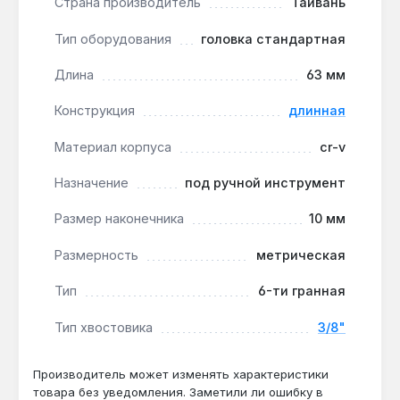
Страна производитель
Тайвань
выдерживает крутящие моменты до 50 Н·м
при работе с трещоткой, снижая риск
Тип оборудования
головка стандартная
деформации.
Совместимость с инструментом 3/8":
Длина
63 мм
квадратный хвостовик 3/8" подходит для
Конструкция
длинная
большинства ручных воротков, трещоток и
удлинителей, что упрощает комплектацию
Материал корпуса
cr-v
набора.
Производство — Тайвань:
изготовлена на
Назначение
под ручной инструмент
тайваньском заводе с контролем качества по
Размер наконечника
10 мм
стандартам ISO 9001, что гарантирует
стабильность геометрии профиля.
Размерность
метрическая
Головка Toptul BAEE1210 применяется при ремонте
Тип
6-ти гранная
автомобилей, сборке мебели и обслуживании
Тип хвостовика
3/8"
сантехнического оборудования. Для работы с
закисшими болтами рекомендуется использовать
проникающую смазку и удлинитель для
Производитель может изменять характеристики
товара без уведомления. Заметили ли ошибку в
увеличения рычага. Гарантия 1 год, доставка по