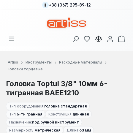
+38 (067) 295-89-12
Перейти к основному содержанию
У вас есть товары
В к
Artiss
Инструменты
Расходные материалы
Головки торцевые
Головка Toptul 3/8" 10мм 6-
тигранная BAEE1210
Тип оборудования:
головка стандартная
Тип:
6-ти гранная
Конструкция:
длинная
Назначение:
под ручной инструмент
Размерность:
метрическая
Длина:
63 мм