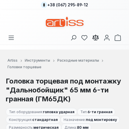
+38 (067) 295-89-12
Перейти к основному содержанию
У вас есть товары
В к
Artiss
Инструменты
Расходные материалы
Головки торцевые
Головка торцевая под монтажку
"Дальнобойщик" 65 мм 6-ти
гранная (ГМ65ДK)
Тип оборудования:
головка ударная
Тип:
6-ти гранная
Конструкция:
стандартная
Назначение:
под монтировку
Размерность:
метрическая
Длина:
80 мм