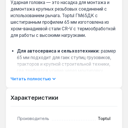
Ударная головка — это насадка для монтажа и
демонтажа крупных резьбовых соединений с
использованием рычага. Toptul ГМ65ДK с
шестигранным профилем 65 мм изготовлена из
хром-ванадиевой стали CR-V с термообработкой
для работы с высокими нагрузками.
Для автосервиса и сельхозтехники:
размер
65 мм подходит для гаек ступиц грузовиков,
тракторов и крупной строительной техники,
где требуется усилие через монтировку.
Выбор между стандартной и ударной
Читать полностью
головкой:
эта модель с термообработкой CR-
V и длиной 80 мм рассчитана на ударные
Характеристики
нагрузки, в отличие от обычных головок для
ручного инструмента.
Совместимость с монтировкой:
хвостовик
Производитель
Toptul
типа «отверстие» позволяет установить
головку на любой рычаг диаметром до 25 мм,