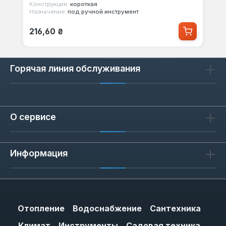
Конструкция:
короткая
Назначение:
под ручной инструмент
Обычная цена:
216,60 ₴
Горячая линия обслуживания
О сервисе
Информация
Отопление
Водоснабжение
Сантехника
Климат
Инструменты
Садовая техника