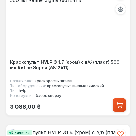
Краскопульт HVLP Ø 1.7 (хром) с в/б (пласт) 500
мл Refine Sigma (6812411)
Назначение:
краскораспылитель
Тип оборудования:
краскопульт пневматический
Тип:
hvlp
Конструкция:
бачок сверху
Обычная цена:
3 088,00 ₴
В наличии