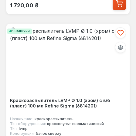
Обычная цена:
1 720,00 ₴
В наличии
Краскораспылитель LVMP Ø 1.0 (хром) с в/б
(пласт) 100 мл Refine Sigma (6814201)
Назначение:
краскораспылитель
Тип оборудования:
краскопульт пневматический
Тип:
lvmp
Конструкция:
бачок сверху