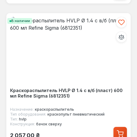
В наличии
Краскораспылитель HVLP Ø 1.4 с в/б (пласт) 600
мл Refine Sigma (6812351)
Назначение:
краскораспылитель
Тип оборудования:
краскопульт пневматический
Тип:
hvlp
Конструкция:
бачок сверху
Обычная цена:
2 057,00 ₴