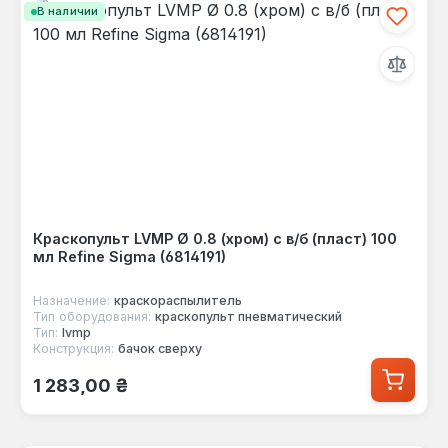
В наличии
Краскопульт LVMP Ø 0.8 (хром) с в/б (пласт) 100
мл Refine Sigma (6814191)
Назначение:
краскораспылитель
Тип оборудования:
краскопульт пневматический
Тип:
lvmp
Конструкция:
бачок сверху
Обычная цена:
1 283,00 ₴