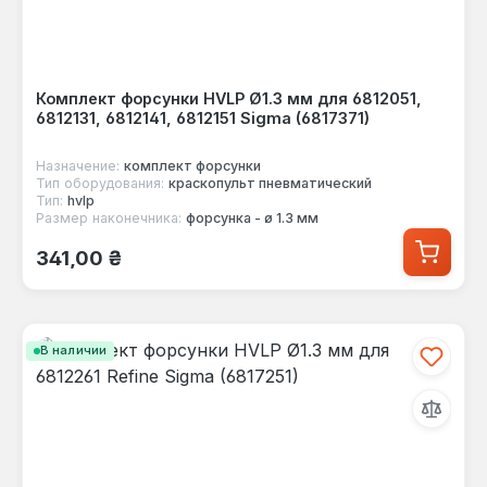
Комплект форсунки HVLP Ø1.3 мм для 6812051,
6812131, 6812141, 6812151 Sigma (6817371)
Назначение:
комплект форсунки
Тип оборудования:
краскопульт пневматический
Тип:
hvlp
Размер наконечника:
форсунка - ø 1.3 мм
Обычная цена:
341,00 ₴
В наличии