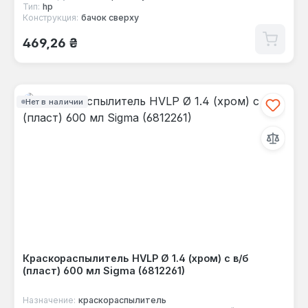
Тип:
hp
Конструкция:
бачок сверху
Обычная цена:
469,26 ₴
Нет в наличии
Краскораспылитель HVLP Ø 1.4 (хром) с в/б
(пласт) 600 мл Sigma (6812261)
Назначение:
краскораспылитель