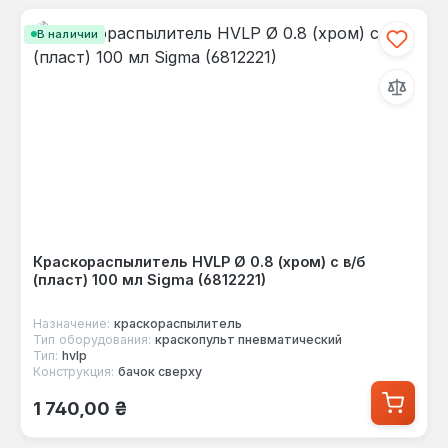
В наличии
Краскораспылитель HVLP Ø 0.8 (хром) с в/б
(пласт) 100 мл Sigma (6812221)
Назначение:
краскораспылитель
Тип оборудования:
краскопульт пневматический
Тип:
hvlp
Конструкция:
бачок сверху
Обычная цена:
1 740,00 ₴