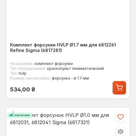
Комплект форсунки HVLP Ø1.7 мм для 6812261
Refine Sigma (6817281)
Назначение:
комплект форсунки
Тип оборудования:
краскопульт пневматический
Тип:
hvlp
Размер наконечника:
форсунка - ø 1.7 мм
Обычная цена:
534,00 ₴
В наличии