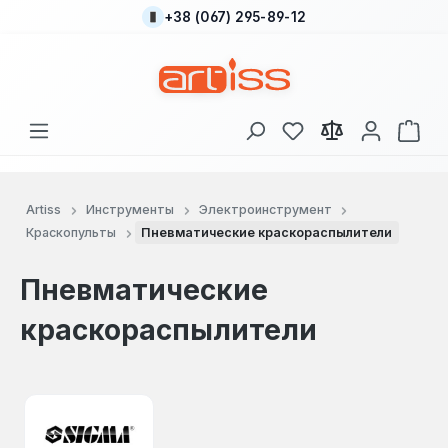
+38 (067) 295-89-12
Перейти к основному содержанию
У вас есть товары
В к
Artiss
Инструменты
Электроинструмент
Краскопульты
Пневматические краскораспылители
Пневматические
краскораспылители