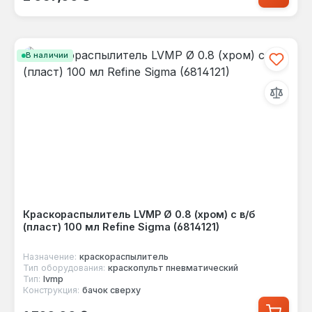
В наличии
Краскораспылитель LVMP Ø 0.8 (хром) с в/б
(пласт) 100 мл Refine Sigma (6814121)
Назначение:
краскораспылитель
Тип оборудования:
краскопульт пневматический
Тип:
lvmp
Конструкция:
бачок сверху
Обычная цена: