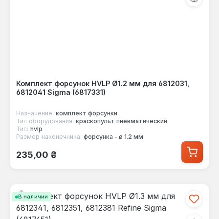
Комплект форсунок HVLP Ø1.2 мм для 6812031,
6812041 Sigma (6817331)
Назначение:
комплект форсунки
Тип оборудования:
краскопульт пневматический
Тип:
hvlp
Размер наконечника:
форсунка - ø 1.2 мм
Обычная цена:
235,00 ₴
В наличии