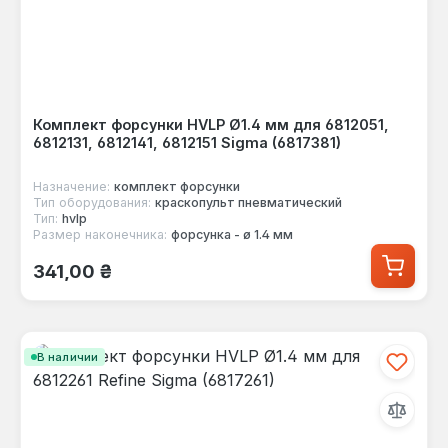
Комплект форсунки HVLP Ø1.4 мм для 6812051,
6812131, 6812141, 6812151 Sigma (6817381)
Назначение:
комплект форсунки
Тип оборудования:
краскопульт пневматический
Тип:
hvlp
Размер наконечника:
форсунка - ø 1.4 мм
Обычная цена:
341,00 ₴
В наличии