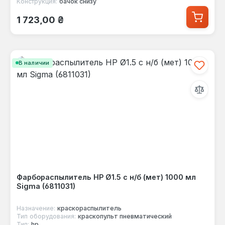
Конструкция:
бачок снизу
Обычная цена:
1 723,00 ₴
В наличии
Фарбораспылитель HP Ø1.5 с н/б (мет) 1000 мл
Sigma (6811031)
Назначение:
краскораспылитель
Тип оборудования:
краскопульт пневматический
Тип:
hp