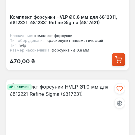
Комплект форсунки HVLP Ø0.8 мм для 6812311,
6812321, 6812331 Refine Sigma (6817621)
Назначение:
комплект форсунки
Тип оборудования:
краскопульт пневматический
Тип:
hvlp
Размер наконечника:
форсунка - ø 0.8 мм
Обычная цена:
470,00 ₴
В наличии