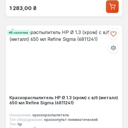
Обычная цена:
1 283,00 ₴
В наличии
Краскораспылитель НР Ø 1.3 (хром) с в/б (металл)
650 мл Refine Sigma (6811241)
Назначение:
краскораспылитель
Тип оборудования:
краскопульт пневматический
Тип:
hp