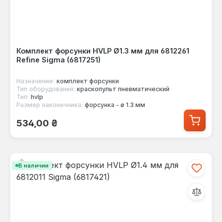
Комплект форсунки HVLP Ø1.3 мм для 6812261
Refine Sigma (6817251)
Назначение:
комплект форсунки
Тип оборудования:
краскопульт пневматический
Тип:
hvlp
Размер наконечника:
форсунка - ø 1.3 мм
Обычная цена:
534,00 ₴
В наличии