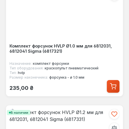
Комплект форсунок HVLP Ø1.0 мм для 6812031,
6812041 Sigma (6817321)
Назначение:
комплект форсунки
Тип оборудования:
краскопульт пневматический
Тип:
hvlp
Размер наконечника:
форсунка - ø 1.0 мм
Обычная цена:
235,00 ₴
В наличии