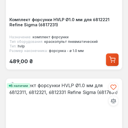
Комплект форсунки HVLP Ø1.0 мм для 6812221
Refine Sigma (6817231)
Назначение:
комплект форсунки
Тип оборудования:
краскопульт пневматический
Тип:
hvlp
Размер наконечника:
форсунка - ø 1.0 мм
Обычная цена:
489,00 ₴
В наличии