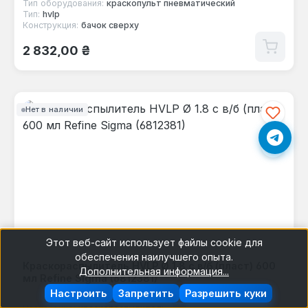
Тип оборудования:
краскопульт пневматический
Тип:
hvlp
Конструкция:
бачок сверху
Обычная цена:
2 832,00 ₴
Нет в наличии
Этот веб-сайт использует файлы cookie для
обеспечения наилучшего опыта.
Краскораспылитель HVLP Ø 1.8 с в/б (пласт) 600
Дополнительная информация...
мл Refine Sigma (6812381)
Настроить
Запретить
Разрешить куки