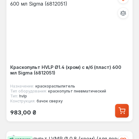
Краскопульт HVLP Ø1.4 (хром) с в/б (пласт) 600
мл Sigma (6812051)
Назначение:
краскораспылитель
Тип оборудования:
краскопульт пневматический
Тип:
hvlp
Конструкция:
бачок сверху
Обычная цена:
983,00 ₴
В наличии