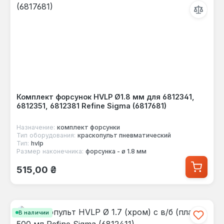
Комплект форсунок HVLP Ø1.8 мм для 6812341,
6812351, 6812381 Refine Sigma (6817681)
Назначение:
комплект форсунки
Тип оборудования:
краскопульт пневматический
Тип:
hvlp
Размер наконечника:
форсунка - ø 1.8 мм
Обычная цена:
515,00 ₴
В наличии