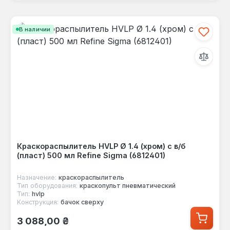
В наличии
Краскораспылитель HVLP Ø 1.4 (хром) с в/б
(пласт) 500 мл Refine Sigma (6812401)
Назначение:
краскораспылитель
Тип оборудования:
краскопульт пневматический
Тип:
hvlp
Конструкция:
бачок сверху
Обычная цена:
3 088,00 ₴