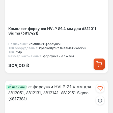
Комплект форсунки HVLP Ø1.4 мм для 6812011
Sigma (6817421)
Назначение:
комплект форсунки
Тип оборудования:
краскопульт пневматический
Тип:
hvlp
Размер наконечника:
форсунка - ø 1.4 мм
Обычная цена:
309,00 ₴
В наличии