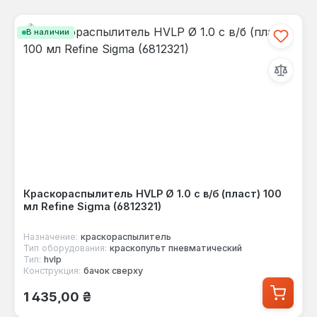
В наличии
Краскораспылитель HVLP Ø 1.0 с в/б (пласт) 100
мл Refine Sigma (6812321)
Назначение:
краскораспылитель
Тип оборудования:
краскопульт пневматический
Тип:
hvlp
Конструкция:
бачок сверху
Обычная цена:
1 435,00 ₴