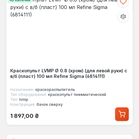
Краскопульт LVMP Ø 0.8 (хром) (для левой руки) с
в/б (пласт) 100 мл Refine Sigma (6814111)
Назначение:
краскораспылитель
Тип оборудования:
краскопульт пневматический
Тип:
lvmp
Конструкция:
бачок сверху
Обычная цена:
1 897,00 ₴