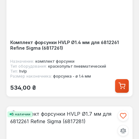
Комплект форсунки HVLP Ø1.4 мм для 6812261
Refine Sigma (6817261)
Назначение:
комплект форсунки
Тип оборудования:
краскопульт пневматический
Тип:
hvlp
Размер наконечника:
форсунка - ø 1.4 мм
Обычная цена:
534,00 ₴
В наличии