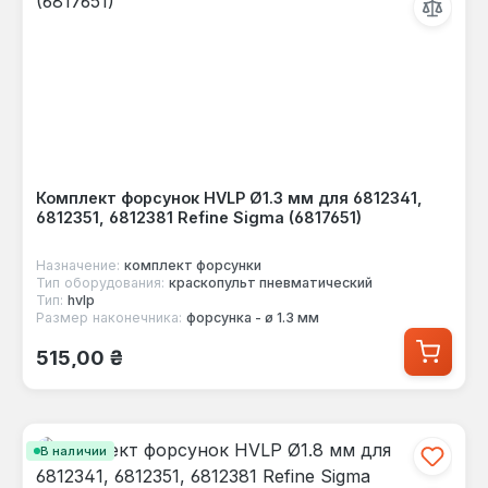
Комплект форсунок HVLP Ø1.3 мм для 6812341,
6812351, 6812381 Refine Sigma (6817651)
Назначение:
комплект форсунки
Тип оборудования:
краскопульт пневматический
Тип:
hvlp
Размер наконечника:
форсунка - ø 1.3 мм
Обычная цена:
515,00 ₴
В наличии