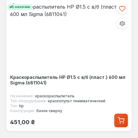
В наличии
Краскораспылитель HP Ø1.5 с в/б (пласт.) 600 мл
Sigma (6811041)
Назначение:
краскораспылитель
Тип оборудования:
краскопульт пневматический
Тип:
hp
Конструкция:
бачок сверху
Обычная цена:
451,00 ₴