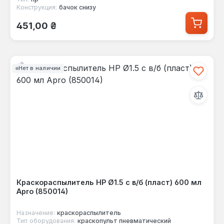
Конструкция:
бачок снизу
Обычная цена:
451,00 ₴
Нет в наличии
Краскораспылитель HP Ø1.5 с в/б (пласт) 600 мл
Apro (850014)
Назначение:
краскораспылитель
Тип оборудования:
краскопульт пневматический