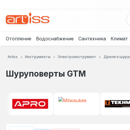
рейти к основному содержанию
Перейти к поиску
Перейти к основной навигации
Отопление
Водоснабжение
Сантехника
Климат
Artiss
Инструменты
Электроинструмент
Дрели и шуру
Шуруповерты GTM