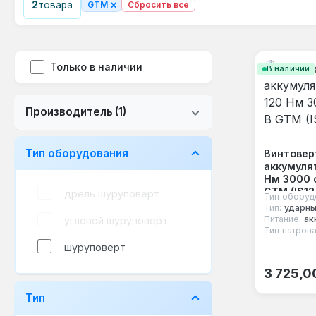
×
2
товара
GTM
Сбросить все
Только в наличии
В наличии
Производитель
(1)
Тип оборудования
Винтовер
аккумулят
Нм 3000 о
GTM (IS12
дрель шуруповерт
Тип оборуд
Тип:
ударн
Питание:
ак
угловой шуруповерт
Тип патрона
шуруповерт
Обычная
3 725,0
Тип