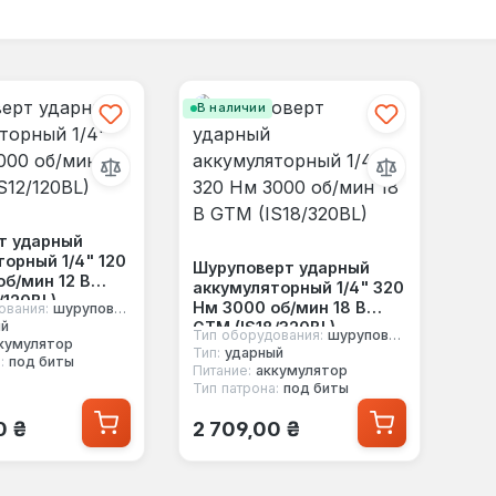
В наличии
т ударный
орный 1/4" 120
Шуруповерт ударный
б/мин 12 В
аккумуляторный 1/4" 320
/120BL)
Нм 3000 об/мин 18 В
ования:
шуруповерт
GTM (IS18/320BL)
ый
Тип оборудования:
шуруповерт
кумулятор
Тип:
ударный
:
под биты
Питание:
аккумулятор
Тип патрона:
под биты
 цена:
Обычная цена:
0 ₴
2 709,00 ₴