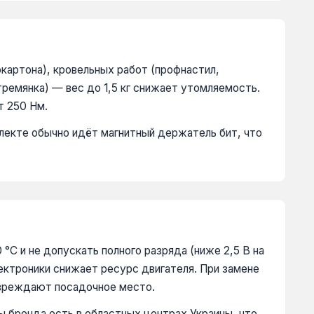
артона), кровельных работ (профнастил,
тремянка) — вес до 1,5 кг снижает утомляемость.
т 250 Нм.
плекте обычно идёт магнитный держатель бит, что
C и не допускать полного разряда (ниже 2,5 В на
ектроники снижает ресурс двигателя. При замене
овреждают посадочное место.
ы бренда есть в областных центрах Украины, что