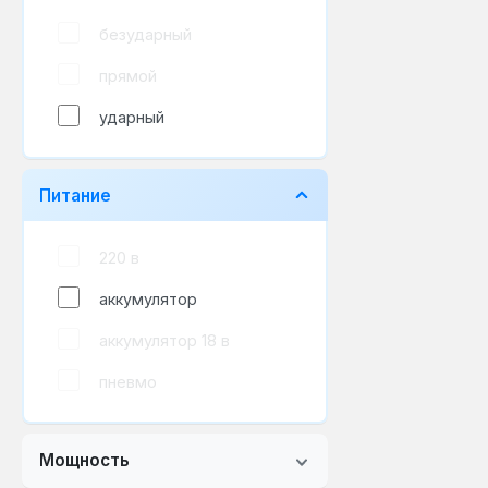
безударный
прямой
ударный
Питание
220 в
аккумулятор
аккумулятор 18 в
пневмо
Мощность