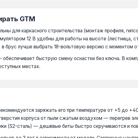
ирать GTM
ны для каркасного строительства (монтаж профиля, гипсок
мулятором 12 В удобны для работы на высоте (лестница, с
) в брус лучше выбрать 18-вольтовую версию с моментом о
 — обеспечивает быструю смену оснастки без ключа. В ком
оступных местах.
комендуется заряжать его при температуре от +5 до +40 °
тверстия корпуса от пыли сжатым воздухом — перегрев эл
ники (S2-сталь) — дешёвые биты быстро скручиваются и п
сяцев до 3 лет в зависимости от модели. Сервисные центр