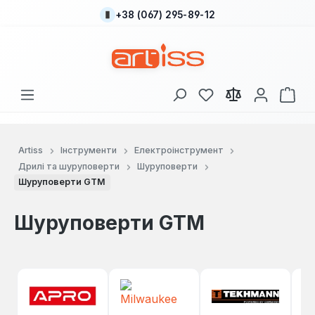
+38 (067) 295-89-12
Перейти до основного вмісту
У вас є 0 у списку
Кош
Artiss
Інструменти
Електроінструмент
Дрилі та шуруповерти
Шуруповерти
Шуруповерти GTM
Шуруповерти GTM