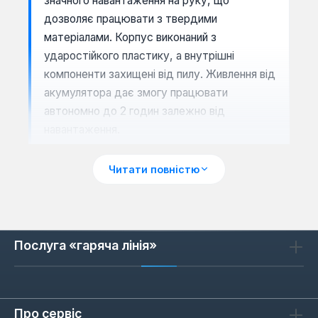
значного навантаження на руку, що
дозволяє працювати з твердими
матеріалами. Корпус виконаний з
ударостійкого пластику, а внутрішні
компоненти захищені від пилу. Живлення від
акумулятора дає змогу працювати
автономно до 2 годин залежно від
навантаження.
Читати повністю
Сценарії застосування
Шуруповерти GTM підходять для монтажу
гіпсокартонних конструкцій, збирання
Послуга «гаряча лінія»
меблів, робіт з деревом та металом.
Завдяки моменту 120-320 Нм вони
ефективні для загвинчування саморізів у
сталеві профілі товщиною до 2 мм. Для
Про сервіс