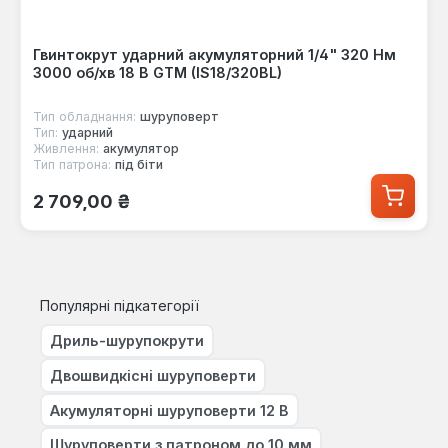
Гвинтокрут ударний акумуляторний 1/4" 320 Нм
3000 об/хв 18 В GTM (IS18/320BL)
Тип обладнання:
шуруповерт
Тип:
ударний
Живлення:
акумулятор
Тип патрона:
під біти
Звичайна ціна:
2 709,00 ₴
Популярні підкатегорії
Дриль-шурупокрути
Двошвидкісні шуруповерти
Акумуляторні шуруповерти 12 В
Шуруповерти з патроном до 10 мм