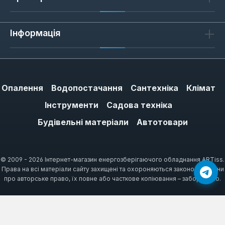
робіт з високою інтенсивністю (наприклад,
на будмайданчику) рекомендовано
Інформація
використовувати моделі з моментом від
250 Нм.
Опалення
Водопостачання
Сантехніка
Клімат
Поради з експлуатації
Інструменти
Садова техніка
Для подовження терміну служби
акумулятора заряджайте його при
Будівельні матеріали
Автотовари
температурі 10-30 °C. Після роботи
очищуйте патрон від пилу та стружки. У
© 2009 - 2026 Інтернет-магазин енергозберігаючого обладнання ARTiss.
разі зниження потужності перевіряйте
Права на всі матеріали сайту захищені та охороняються законом України
рівень заряду — при напрузі нижче 12 В
про авторське право, їх повне або часткове копіювання – заборонено.
продуктивність падає на 30%.