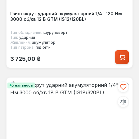
Гвинтокрут ударний акумуляторний 1/4" 120 Нм
3000 об/хв 12 В GTM (IS12/120BL)
Тип обладнання:
шуруповерт
Тип:
ударний
Живлення:
акумулятор
Тип патрона:
під біти
Звичайна ціна:
3 725,00 ₴
В наявності