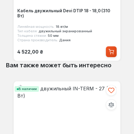
Кабель двужильный Devi DTIP 18 - 18,0 (310
Вт)
Линейная мощность:
18 вт/м
Тип кабеля:
двужильный экранированный
Толщина стяжки:
50 мм
Страна производитель:
Дания
Обычная цена:
4 522,00 ₴
Вам также может быть интересно
Пропустить галерею продуктов
В наличии