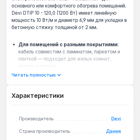
основного или комфортного обогрева помещений.
Devi DTIP 10 - 120,0 (1200 Вт) имеет линейную
мощность 10 Вт/м и диаметр 6,9 мм для укладки в
бетонную стяжку толщиной от 2 мм.
Для помещений с разными покрытиями:
кабель совместим с ламинатом, паркетом и
плиткой — подходит для жилых комнат,
кухонь и ванных.
Защита от замерзания труб и
Читать полностью
фундаментов:
благодаря рабочей
температуре до 75 °C и экрану из
Характеристики
алюминиевой фольги кабель можно
использовать для наружного обогрева.
Безопасность при монтаже:
двухжильная
Производитель
Devi
экранированная конструкция с герметичными
термоусадочными муфтами снижает риск
Страна производитель
Дания
электромагнитного излучения и повреждения