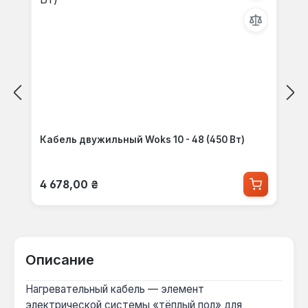
Кабель двужильный Woks 10 - 48 (450 Вт)
Обычная цена:
4 678,00 ₴
Описание
Нагревательный кабель — элемент
электрической системы «тёплый пол» для