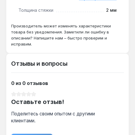
экранированная конструкция с алюминиевой
Толщина стяжки
2 мм
фольгой обеспечивают безопасную работу
во влажных помещениях.
Производитель может изменять характеристики
товара без уведомления. Заметили ли ошибку в
Какой шаг укладки для стяжки 2 мм?
описании? Напишите нам – быстро проверим и
исправим.
Для линейной мощности 10 Вт/м и толщины
стяжки 2 мм рекомендуемый шаг — 10-12 см,
что даёт равномерный прогрев без холодных
Отзывы и вопросы
зон.
0 из 0 отзывов
Средний рейтинг 0 из 5 звезд
Оставьте отзыв!
Поделитесь своим опытом с другими
клиентами.