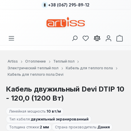
+38 (067) 295-89-12
Перейти к основному содержанию
У вас есть товары
В к
Artiss
Отопление
Теплый пол
Электрический теплый пол
Кабель для теплого пола
Кабель для теплого пола Devi
Кабель двужильный Devi DTIP 10
- 120,0 (1200 Вт)
Линейная мощность:
10 вт/м
Тип кабеля:
двужильный экранированный
Толщина стяжки:
2 мм
Страна производитель:
Дания