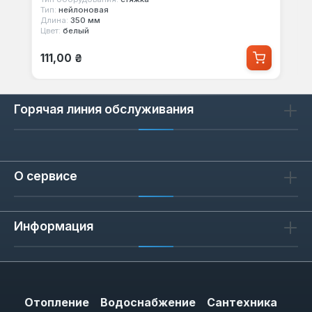
Тип:
нейлоновая
Длина:
350 мм
Цвет:
белый
Обычная цена:
111,00 ₴
Горячая линия обслуживания
О сервисе
Информация
Отопление
Водоснабжение
Сантехника