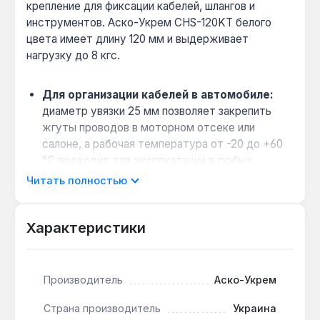
крепление для фиксации кабелей, шлангов и
инструментов. Аско-Укрем CHS-120KT белого
цвета имеет длину 120 мм и выдерживает
нагрузку до 8 кгс.
Для организации кабелей в автомобиле:
диаметр увязки 25 мм позволяет закрепить
жгуты проводов в моторном отсеке или
салоне, а рабочая температура от -20 до +60
°C подходит для эксплуатации в любых
климатических условиях Украины.
Читать полностью
Для временного крепления на
производстве:
материал полиамид 6.6
Характеристики
(нейлон) обеспечивает прочность на разрыв 8
кгс, что достаточно для фиксации шлангов или
инструментов, а разъемная конструкция
позволяет многократно использовать хомут
Производитель
Аско-Укрем
без потери свойств.
Страна производитель
Украина
Для масштабных работ:
упаковка 150 штук