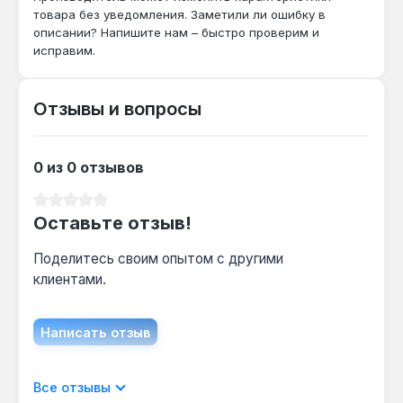
товара без уведомления. Заметили ли ошибку в
полиамид 6.6 (нейлон) обеспечивают
описании? Напишите нам – быстро проверим и
надежную фиксацию шлангов диаметром до
исправим.
25 мм при температуре от -20 до +60 °C.
Отзывы и вопросы
Можно ли использовать повторно?
Да — разъемная конструкция позволяет
многократно застегивать и расстегивать
0 из 0 отзывов
хомут без потери прочности на разрыв 8 кгс.
Средний рейтинг 0 из 5 звезд
Оставьте отзыв!
Поделитесь своим опытом с другими
клиентами.
Написать отзыв
Отображать отзывы только на текущем
Все отзывы