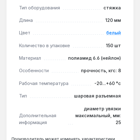
— оптимальный объем для профессионального
Тип оборудования
стяжка
использования, исключающий частые докупки
при монтаже систем водоснабжения или
Длина
120 мм
отопления.
Цвет
белый
Для бытового применения:
белый цвет
нейтрален и подходит для большинства
Количество в упаковке
150 шт
интерьеров, а длина 120 мм и диаметр увязки
25 мм универсальны для крепления кабелей,
Материал
полиамид 6.6 (нейлон)
шлангов или садового инвентаря.
Особенности
прочность, кгс: 8
Хомут подходит для фиксации кабелей, шлангов и
Рабочая температура
-20...+60 °с
инструментов в быту, на производстве или в
автомобильной сфере. Производство — Украина.
Тип
шаровая разъемная
Гарантия 1 год, доставка по Украине.
диаметр увязки
Дополнительная
максимальный, мм:
информация
25
Подходит ли для крепления шлангов в
системе полива?
Производитель может изменять характеристики
Да — диаметр увязки 25 мм и материал