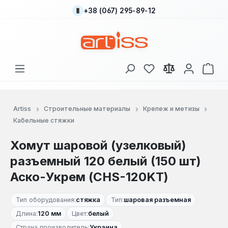
+38 (067) 295-89-12
Перейти к основному содержанию
У вас есть товары
В к
Artiss
Строительные материалы
Крепеж и метизы
Кабельные стяжки
Хомут шаровой (узелковый)
разъемный 120 белый (150 шт)
Аско-Укрем (CHS-120KT)
Тип оборудования:
стяжка
Тип:
шаровая разъемная
Длина:
120 мм
Цвет:
белый
Страна производитель:
Украина