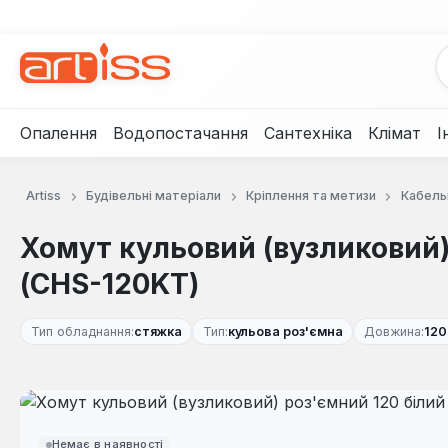
рейти до основного вмісту
Перейти до пошуку
Перейти до основної навігації
Опалення
Водопостачання
Сантехніка
Клімат
І
Artiss
Будівельні матеріали
Кріплення та метизи
Кабель
Хомут кульовий (вузликовий)
(CHS-120KT)
Тип обладнання:
стяжка
Тип:
кульова роз'ємна
Довжина:
120
Пропустити галерею зображень
Немає в наявності