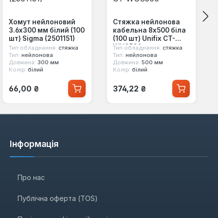
Хомут нейлоновий
Стяжка нейлонова
3.6x300 мм білий (100
кабельна 8x500 біла
шт) Sigma (2501151)
(100 шт) Unifix CT-
WU8500
Тип обладнання:
стяжка
Тип обладнання:
стяжка
Тип:
нейлонова
Тип:
нейлонова
Довжина:
300 мм
Довжина:
500 мм
Колір:
білий
Колір:
білий
Звичайна ціна:
Звичайна ціна:
66,00 ₴
374,22 ₴
Інформація
Про нас
Публічна оферта (TOS)