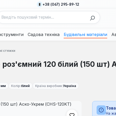
+38 (067) 295-89-12
нструменти
Садова техніка
Будівельні матеріали
А
ні стяжки
 роз'ємний 120 білий (150 шт)
 мм
Колір:
білий
Країна виробник:
Україна
Това
На жа