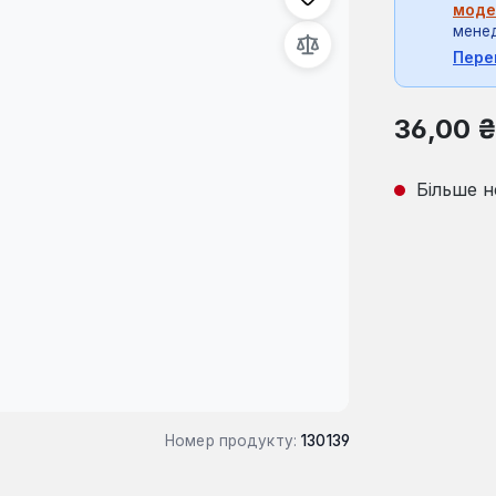
моде
мене
Пере
Звичайна ці
36,00 
Більше н
Номер продукту:
130139