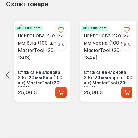
Схожі товари
Пропустити галерею продуктів
В наявності
В наявності
Стяжка нейлонова
Стяжка нейлонова
2.5x120 мм біла (100
2.5x120 мм чорна (100
шт) MasterTool (20-
шт) MasterTool (20-
1803)
1844)
Звичайна ціна:
Звичайна ціна:
25,00 ₴
25,00 ₴