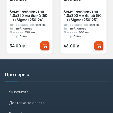
Хомут нейлоновий
Хомут нейлоновий
4.8x350 мм білий (50
4.8x300 мм білий (50
шт) Sigma (2501261)
шт) Sigma (2501251)
Тип обладнання:
стяжка
Тип обладнання:
стяжка
Тип:
нейлонова
Тип:
нейлонова
Довжина:
350 мм
Довжина:
300 мм
Колір:
білий
Колір:
білий
Звичайна ціна:
Звичайна ціна:
54,00 ₴
46,00 ₴
Про сервіс
Як купити?
Доставка та оплата