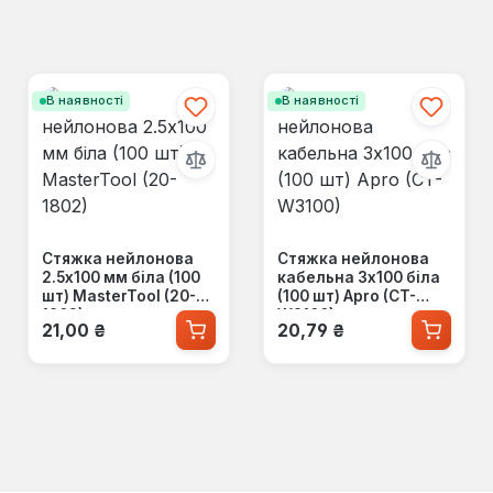
В наявності
В наявності
Стяжка нейлонова
Стяжка нейлонова
2.5x100 мм біла (100
кабельна 3x100 біла
шт) MasterTool (20-
(100 шт) Apro (CT-
1802)
W3100)
Звичайна ціна:
Звичайна ціна:
21,00 ₴
20,79 ₴