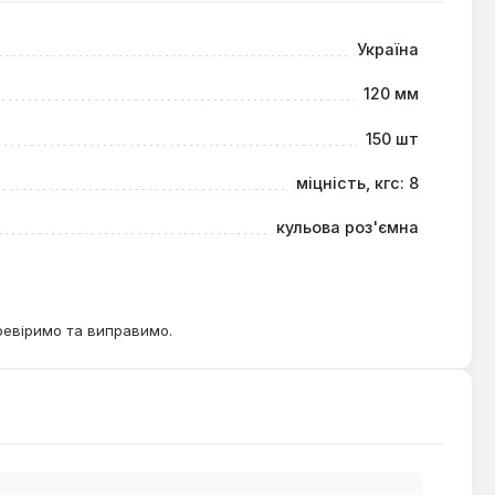
Україна
120 мм
150 шт
міцність, кгс: 8
кульова роз'ємна
ревіримо та виправимо.