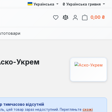
₴
Українська
Українська гривня
У вас є 0 у списку бажань
Кош
0,00 ₴
втотовари
 Аско-Укрем
р тимчасово відсутній
ль, цей товар зараз недоступний. Перегляньте
схожі