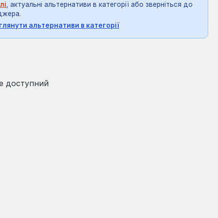
лі
, актуальні альтернативи в категорії або зверніться до
джера.
глянути альтернативи в категорії
на:
₴
е доступний