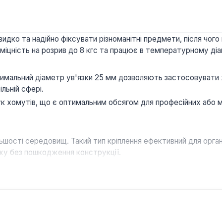
дко та надійно фіксувати різноманітні предмети, після чог
є міцність на розрив до 8 кгс та працює в температурному діа
мальний діаметр ув'язки 25 мм дозволяють застосовувати хо
ільній сфері.
к хомутів, що є оптимальним обсягом для професійних або м
льшості середовищ. Такий тип кріплення ефективний для орган
жу без пошкодження конструкції.