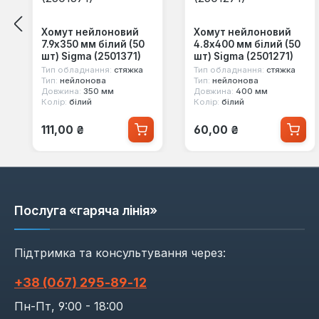
Хомут нейлоновий
Хомут нейлоновий
7.9x350 мм білий (50
4.8x400 мм білий (50
шт) Sigma (2501371)
шт) Sigma (2501271)
Тип обладнання:
стяжка
Тип обладнання:
стяжка
Тип:
нейлонова
Тип:
нейлонова
Довжина:
350 мм
Довжина:
400 мм
Колір:
білий
Колір:
білий
Звичайна ціна:
Звичайна ціна:
111,00 ₴
60,00 ₴
Послуга «гаряча лінія»
Підтримка та консультування через:
+38 (067) 295‑89‑12
Пн-Пт, 9:00 - 18:00