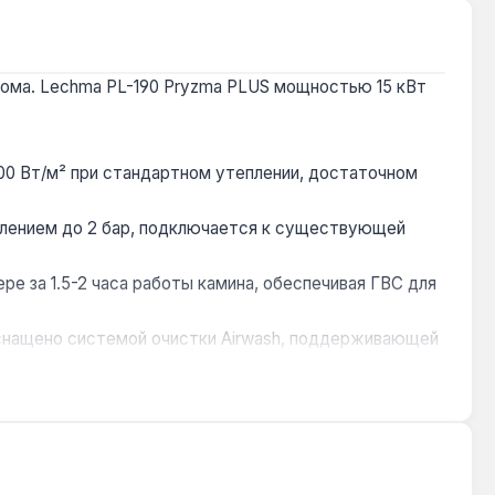
дома. Lechma PL-190 Pryzma PLUS мощностью 15 кВт
00 Вт/м² при стандартном утеплении, достаточном
авлением до 2 бар, подключается к существующей
ре за 1.5-2 часа работы камина, обеспечивая ГВС для
снащено системой очистки Airwash, поддерживающей
Д до 55% и вызывает образование конденсата в
ли электрическим котлом. Производство — Польша.