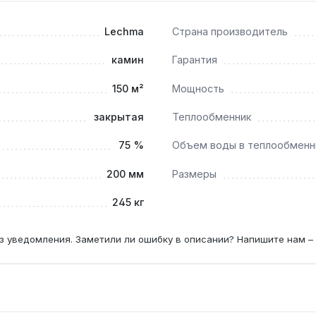
Lechma
Страна производитель
камин
Гарантия
паном водяной контур 44 л может работать с низкотемпера
150 м²
Мощность
закрытая
Теплообменник
75 %
Объем воды в теплообменн
 — раз в сезон, при влажности выше 25% — каждые 2 месяца
200 мм
Размеры
 контура?
245 кг
атрубки для подключения к системе отопления, тогда как ба
з уведомления. Заметили ли ошибку в описании? Напишите нам –