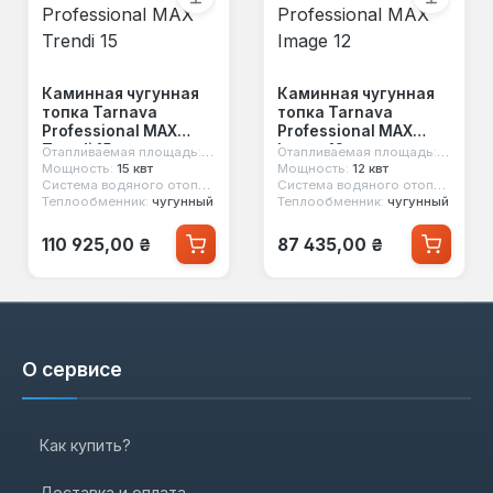
Каминная чугунная
Каминная чугунная
топка Tarnava
топка Tarnava
Professional MAX
Professional MAX
Trendi 15
Image 12
м²
Отапливаемая площадь:
150 м²
Отапливаемая площадь:
120 м²
Мощность:
15 квт
Мощность:
12 квт
нет
Система водяного отопления:
нет
Система водяного отопления:
не
Теплообменник:
чугунный
Теплообменник:
чугунный
Обычная цена:
Обычная цена:
110 925,00 ₴
87 435,00 ₴
О сервисе
Как купить?
Доставка и оплата