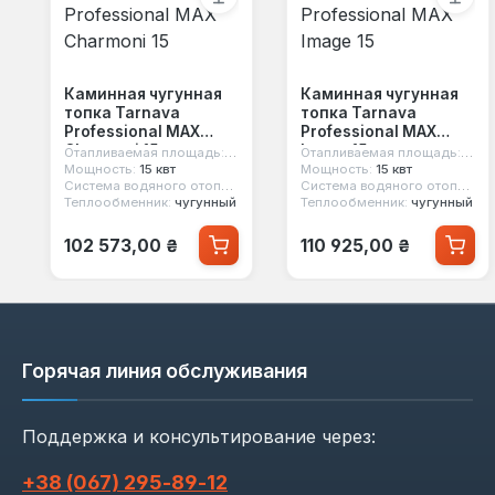
Каминная чугунная
Каминная чугунная
топка Tarnava
топка Tarnava
Professional MAX
Professional MAX
Charmoni 15
Image 15
Отапливаемая площадь:
150 м²
Отапливаемая площадь:
150 
Мощность:
15 квт
Мощность:
15 квт
Система водяного отопления:
нет
Система водяного отопления:
Теплообменник:
чугунный
Теплообменник:
чугунный
Обычная цена:
Обычная цена:
102 573,00 ₴
110 925,00 ₴
Горячая линия обслуживания
Поддержка и консультирование через:
+38 (067) 295‑89‑12