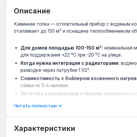
Описание
Каминная топка — отопительный прибор с водяным ко
отапливает до 150 м² и оснащена теплообменником об
Для домов площадью 100-150 м²:
номинальная м
для поддержания +22 °C при -20 °C на улице.
Когда нужна интеграция с радиаторами:
водяно
разводке через патрубки 1 1/2".
Совместимость с бойлером косвенного нагрев
семьи из 3-4 человек.
Эстетика с раздельным стеклом:
призматическо
прозрачность при горении дров.
Читать полностью
Ограничение по топливу:
только дрова влажност
дымоходе 200 мм.
Характеристики
Камин подходит для постоянного отопления загородн