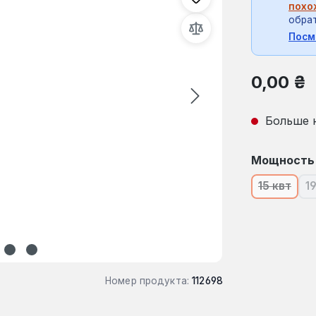
похо
обрат
Посм
Обычная це
0,00 ₴
Больше 
Выберите
Мощность
15 квт
1
(В насто
Номер продукта:
112698