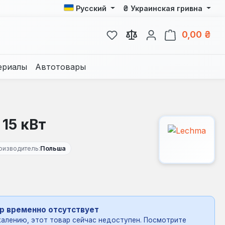
₴
Русский
Украинская гривна
У вас есть товары из спис
В к
0,00 ₴
ериалы
Автотовары
15 кВт
оизводитель:
Польша
р временно отсутствует
алению, этот товар сейчас недоступен. Посмотрите