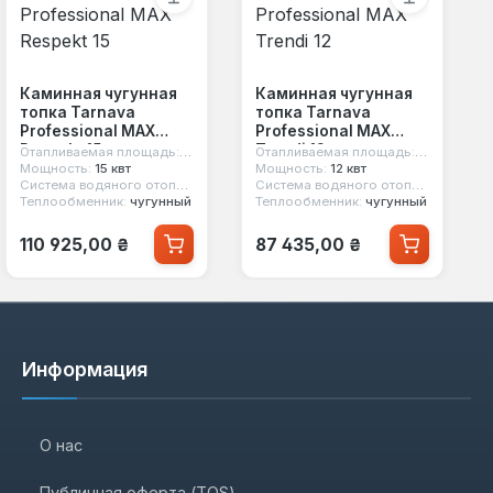
Каминная чугунная
Каминная чугунная
топка Tarnava
топка Tarnava
Professional MAX
Professional MAX
Respekt 15
Trendi 12
Отапливаемая площадь:
150 м²
Отапливаемая площадь:
120 м²
Мощность:
15 квт
Мощность:
12 квт
т
Система водяного отопления:
нет
Система водяного отопления:
нет
Теплообменник:
чугунный
Теплообменник:
чугунный
Обычная цена:
Обычная цена:
110 925,00 ₴
87 435,00 ₴
Информация
О нас
Публичная оферта (TOS)