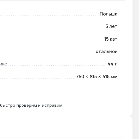
Польша
5 лет
турными контурами 35-45 °C, но КПД снизится до
15 квт
стальной
ике
44 л
 из-за отложения креозота в трубе 200 мм.
750 × 815 × 615 мм
зовая PL-190 греет только воздух.
 быстро проверим и исправим.