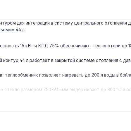
нтуром для интеграции в систему центрального отопления 
ъемом 44 л.
ощность 15 кВт и КПД 75% обеспечивают теплопотери до 1
й контур 44 л работает в закрытой системе отопления с д
а:
теплообменник позволяет нагревать до 200 л воды в бойле
е стекло размером 750×615 мм выдерживает до 800 °C и о
ью до 20% — использование сырых дров (>30%) снижает КП
ых домов и дач с возможностью работы в паре с газовым и