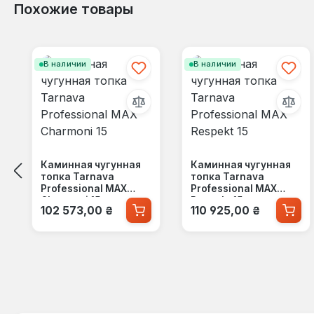
Похожие товары
Пропустить галерею продуктов
В наличии
В наличии
Каминная чугунная
Каминная чугунная
топка Tarnava
топка Tarnava
Professional MAX
Professional MAX
Charmoni 15
Respekt 15
Обычная цена:
Обычная цена:
102 573,00 ₴
110 925,00 ₴