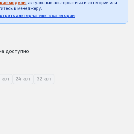
жие модели
, актуальные альтернативы в категории или
итесь к менеджеру.
отреть альтернативы в категории
на:
не доступно
9 квт
24 квт
32 квт
ящее время эта опция недоступна.)
(В настоящее время эта опция недоступна.)
(В настоящее время эта опция недоступна.)
(В настоящее время эта опция недоступна.