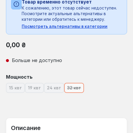
Товар временно отсутствует
К сожалению, этот товар сейчас недоступен.
Посмотрите актуальные альтернативы в
категории или обратитесь к менеджеру.
Посмотреть альтернативы в категории
Обычная цена:
0,00 ₴
Больше не доступно
Выберите
Мощность
15 квт
19 квт
24 квт
32 квт
(В настоящее время эта опция недоступна.)
(В настоящее время эта опция недоступна.)
(В настоящее время эта опция недосту
(В настоящее время эта опци
Описание