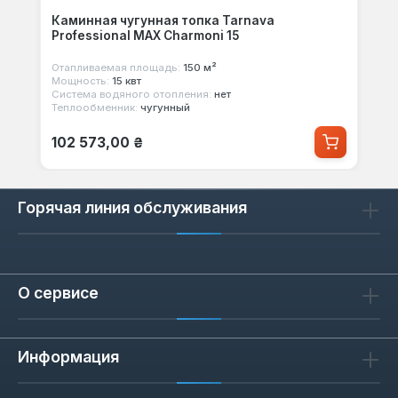
Каминная чугунная топка Tarnava
Professional MAX Charmoni 15
Отапливаемая площадь:
150 м²
Мощность:
15 квт
Система водяного отопления:
нет
Теплообменник:
чугунный
Обычная цена:
102 573,00 ₴
Горячая линия обслуживания
О сервисе
Информация