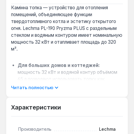
Камінна топка — устройство для отопления
помещений, объединяющее функции
твердотопливного котла и эстетику открытого
огня. Lechma PL-190 Pryzma PLUS с раздельным
стеклом и водяным контуром имеет номинальную
мощность 32 кВт и отапливает площадь до 320
м².
Для больших домов и коттеджей:
мощность 32 кВт и водяной контур объёмом
65 л позволяют использовать топку как
основной источник тепла для зданий до 320 м²,
Читать полностью
включая горячее водоснабжение.
Выбор для закрытых систем отопления:
Характеристики
модель оснащена охлаждающим змеевиком,
предотвращающим перегрев, и предназначена
для работы в закрытых системах (СЗТ), что
соответствует современным требованиям
Производитель
Lechma