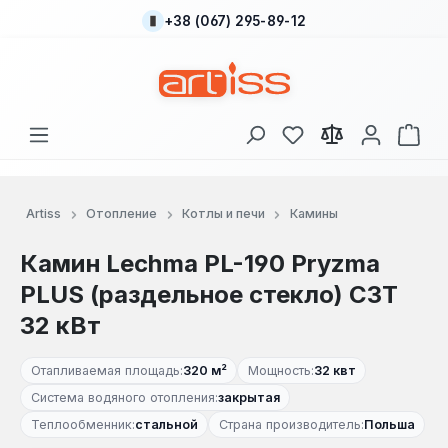
+38 (067) 295-89-12
Перейти к основному содержанию
У вас есть товары
В к
Artiss
Отопление
Котлы и печи
Камины
Камин Lechma PL-190 Pryzma
PLUS (раздельное стекло) СЗТ
32 кВт
Отапливаемая площадь:
320 м²
Мощность:
32 квт
Система водяного отопления:
закрытая
Теплообменник:
стальной
Страна производитель:
Польша