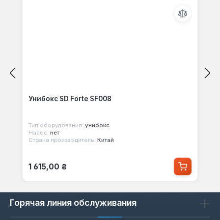
Унибокс SD Forte SF008
Тип оборудования:
унибокс
Насос:
нет
Страна производитель:
Китай
Обычная цена:
1 615,00 ₴
Горячая линия обслуживания