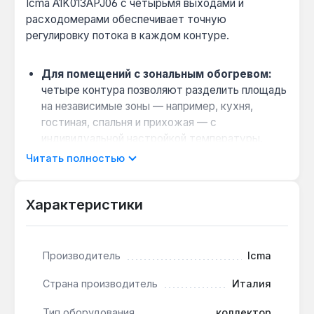
Icma A1K013APJ06 с четырьмя выходами и
расходомерами обеспечивает точную
регулировку потока в каждом контуре.
Для помещений с зональным обогревом:
четыре контура позволяют разделить площадь
на независимые зоны — например, кухня,
гостиная, спальня и прихожая — с
индивидуальной настройкой температуры.
Когда выбрать вместо коллектора без
Читать полностью
расходомеров:
если требуется балансировка
контуров разной длины — встроенные
Характеристики
ротаметры дают визуальный контроль
расхода без дополнительных приборов.
Совместимость с низкотемпературными
Производитель
Icma
системами:
диапазон вторичного контура 25–
45 °C идеально подходит для тёплого пола,
Страна производитель
Италия
работающего от конденсационного котла или
теплового насоса.
Тип оборудования
коллектор