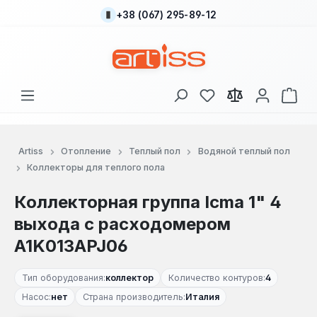
+38 (067) 295-89-12
Перейти к основному содержанию
У вас есть товары
В к
Artiss
Отопление
Теплый пол
Водяной теплый пол
Коллекторы для теплого пола
Коллекторная группа Icma 1" 4
выхода с расходомером
A1K013APJ06
Тип оборудования:
коллектор
Количество контуров:
4
Насос:
нет
Страна производитель:
Италия