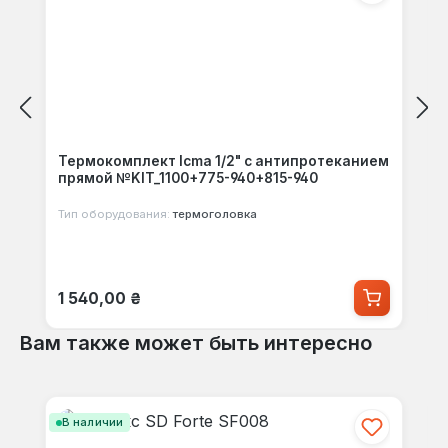
Термокомплект Icma 1/2" с антипротеканием
прямой №KIT_1100+775-940+815-940
Тип оборудования:
термоголовка
Обычная цена:
1 540,00 ₴
Вам также может быть интересно
Пропустить галерею продуктов
В наличии