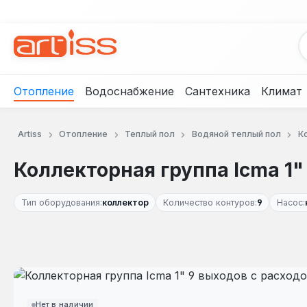
рейти к основному содержанию
Перейти к поиску
Перейти к основной навигации
Отопление
Водоснабжение
Сантехника
Климат
Artiss
Отопление
Теплый пол
Водяной теплый пол
К
Коллекторная группа Icma 1
Тип оборудования:
коллектор
Количество контуров:
9
Насос:
Пропустить галерею изображений
Нет в наличии