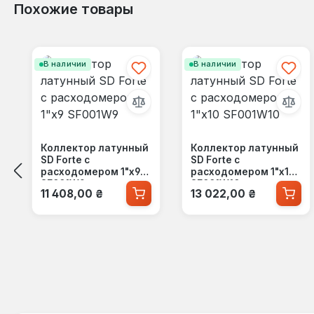
Похожие товары
Пропустить галерею продуктов
В наличии
В наличии
Коллектор латунный
Коллектор латунный
SD Forte с
SD Forte с
расходомером 1"х9
расходомером 1"х10
SF001W9
SF001W10
Обычная цена:
Обычная цена:
11 408,00 ₴
13 022,00 ₴