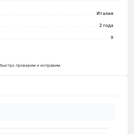
ощностью до 30 кВт.
Италия
2 года
нение более 10% указывает на засор.
9
 быстро проверим и исправим.