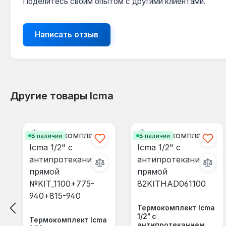
Поделитесь своим опытом с другими клиентами.
Написать отзыв
Другие товары Icma
Пропустить галерею продуктов
В наличии
В наличии
Термокомплект Icma
1/2" с
Термокомплект Icma
антипротеканием