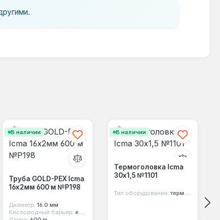
другими.
В наличии
В наличии
Термоголовка Icma
30х1,5 №1101
Труба GOLD-PEX Icma
16х2мм 600 м №P198
Тип оборудования:
термоголовка
Диаметр:
16.0 мм
Кислородный барьер:
есть
Длина:
600 м