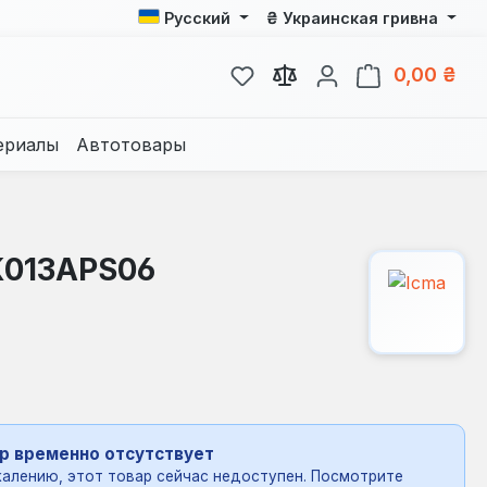
₴
Русский
Украинская гривна
У вас есть товары из спис
В к
0,00 ₴
ериалы
Автотовары
K013APS06
р временно отсутствует
алению, этот товар сейчас недоступен. Посмотрите