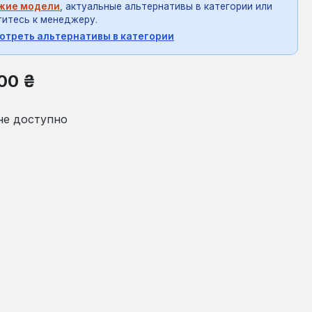
жие модели
, актуальные альтернативы в категории или
итесь к менеджеру.
отреть альтернативы в категории
на:
00 ₴
не доступно