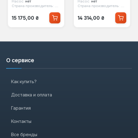
Насос:
нет
Насос:
нет
Страна производитель:
Китай
Страна производитель:
Китай
Обычная цена:
Обычная цена:
15 175,00 ₴
14 314,00 ₴
О сервисе
Как купить?
Доставка и оплата
Гарантия
Контакты
Все бренды