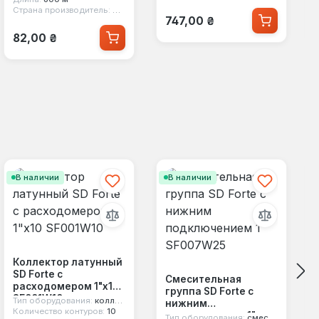
Страна производитель:
Италия
Обычная цена:
747,00 ₴
Обычная цена:
82,00 ₴
В наличии
В наличии
Коллектор латунный
SD Forte с
Смесительная
расходомером 1"х10
группа SD Forte с
SF001W10
Тип оборудования:
коллектор
нижним
Количество контуров:
10
подключением 1"
Тип оборудования:
смесительная группа