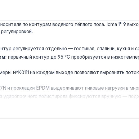
носителя по контурам водяного тёплого пола. Icma 1" 9 вы
 регулировкой.
нтур регулируется отдельно — гостиная, спальни, кухня и 
ом:
первичный контур до 95 °C преобразуется в низкотемпе
еры №K0111 на каждом выходе позволяют выровнять поток 
7N и прокладки EPDM выдерживают пиковые нагрузки в мно
из ударопрочного полистирола фиксируются вручную — подх
х с 9 контурами тёплого пола. Производство — Италия. Гара