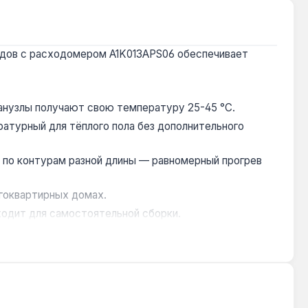
ходов с расходомером A1K013APS06 обеспечивает
санузлы получают свою температуру 25-45 °C.
ратурный для тёплого пола без дополнительного
по контурам разной длины — равномерный прогрев
гоквартирных домах.
одит для самостоятельной сборки.
нтия 2 года, доставка по Украине.