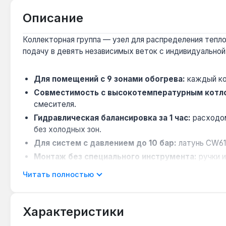
Описание
Коллекторная группа — узел для распределения тепло
подачу в девять независимых веток с индивидуальной
Для помещений с 9 зонами обогрева:
каждый ко
Совместимость с высокотемпературным котл
смесителя.
Гидравлическая балансировка за 1 час:
расходом
без холодных зон.
Для систем с давлением до 10 бар:
латунь CW61
Монтаж без специального инструмента:
ручки 
Читать полностью
Применяется в частных домах и коммерческих объекта
Характеристики
Подходит ли для системы с котлом 24 кВт?