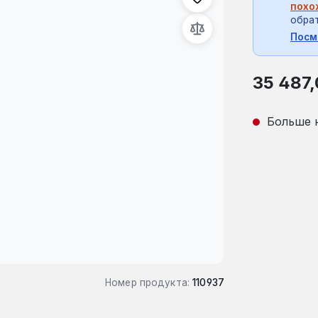
похо
обрат
Посм
Обычная це
35 487,
Больше 
Номер продукта:
110937