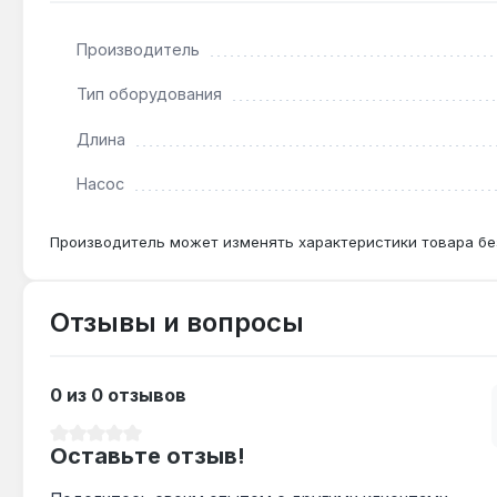
Да — пропускная способность коллектора 1" и диа
Производитель
Как часто проверять расходомеры?
Тип оборудования
Рекомендуется визуальный контроль раз в год — шк
Длина
Насос
Производитель может изменять характеристики товара бе
Отзывы и вопросы
0 из 0 отзывов
Средний рейтинг 0 из 5 звезд
Оставьте отзыв!