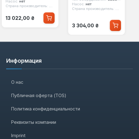
Насос:
нет
SF007W25
Насос:
нет
Страна производитель:
Китай
Страна производитель:
Китай
Обычная цена:
13 022,00 ₴
Обычная цена:
3 304,00 ₴
Информация
О нас
Публичная оферта (TOS)
Политика конфиденциальности
Реквизиты компании
Imprint