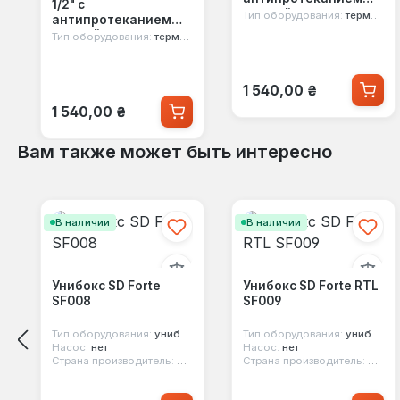
1/2" с
прямой
Тип оборудования:
термостатический комплект
антипротеканием
82KITHAD061100
прямой
Тип оборудования:
термоголовка
№KIT_1100+775-
940+815-940
Обычная цена:
1 540,00 ₴
Обычная цена:
1 540,00 ₴
Вам также может быть интересно
Пропустить галерею продуктов
В наличии
В наличии
Унибокс SD Forte
Унибокс SD Forte RTL
SF008
SF009
Тип оборудования:
унибокс
Тип оборудования:
унибокс
Насос:
нет
Насос:
нет
Страна производитель:
Китай
Страна производитель:
Китай