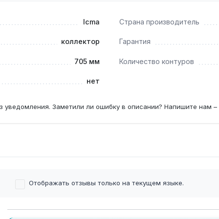
пазон вторичного контура 25-45 °C совместимы с котлами м
Icma
Страна производитель
коллектор
Гарантия
ала расходомера №K0111 показывает поток 1-5 л/мин, откло
705 мм
Количество контуров
нет
з уведомления. Заметили ли ошибку в описании? Напишите нам –
Отображать отзывы только на текущем языке.