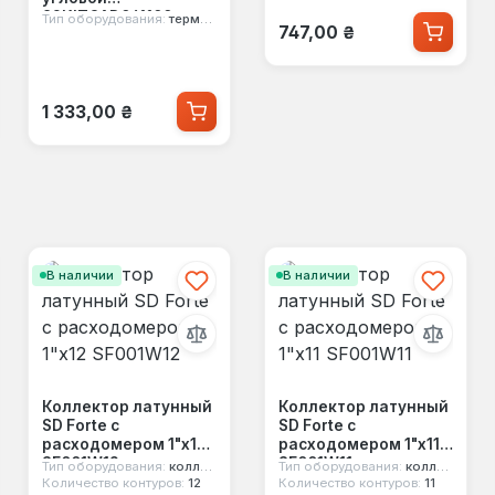
82KITGAD061100
Тип оборудования:
термостатический комплект
Обычная цена:
747,00 ₴
Обычная цена:
1 333,00 ₴
В наличии
В наличии
Коллектор латунный
Коллектор латунный
SD Forte с
SD Forte с
расходомером 1"х12
расходомером 1"х11
SF001W12
SF001W11
Тип оборудования:
коллектор
Тип оборудования:
коллектор
Количество контуров:
12
Количество контуров:
11