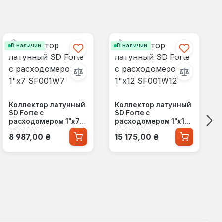
В наличии
В наличии
Коллектор латунный
Коллектор латунный
SD Forte с
SD Forte с
расходомером 1"х7
расходомером 1"х12
SF001W7
SF001W12
Обычная цена:
Обычная цена:
8 987,00 ₴
15 175,00 ₴