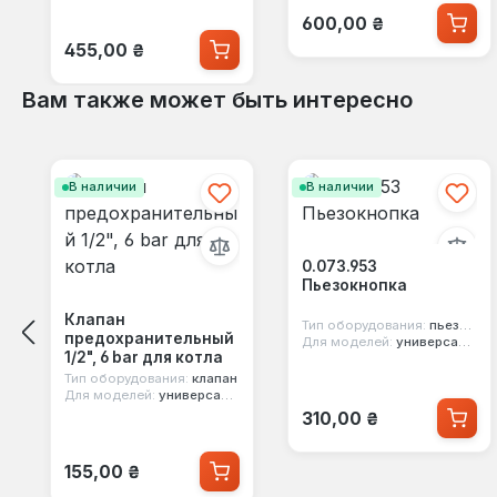
Обычная цена:
600,00 ₴
Обычная цена:
455,00 ₴
Вам также может быть интересно
Пропустить галерею продуктов
В наличии
В наличии
0.073.953
Пьезокнопка
Клапан
Тип оборудования:
пьезорозжиг
предохранительный
Для моделей:
универсальная
1/2", 6 bar для котла
Тип оборудования:
клапан
Для моделей:
универсальная
Обычная цена:
310,00 ₴
Обычная цена:
155,00 ₴