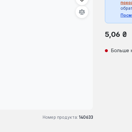
похо
обрат
Посм
Обычная це
5,06 ₴
Больше 
Номер продукта:
140633