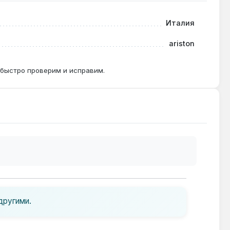
Италия
рещин на изоляторе или оплавлении контакта.
ariston
 быстро проверим и исправим.
другими.