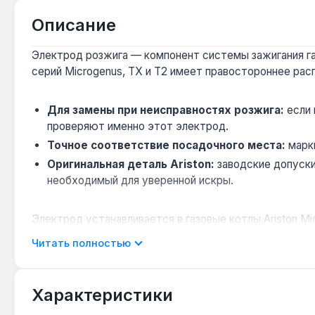
Описание
Электрод розжига — компонент системы зажигания газ
серий Microgenus, ТХ и Т2 имеет правостороннее рас
Для замены при неисправностях розжига:
если 
проверяют именно этот электрод.
Точное соответствие посадочного места:
марки
Оригинальная деталь Ariston:
заводские допуски
необходимый для уверенной искры.
Электрод устанавливается в газовые котлы Ariston Mi
рекомендуется доверить квалифицированному специали
Читать полностью
Подходит ли этот электрод для котлов Ariston
Характеристики
Нет — конструкция разработана исключительно для 