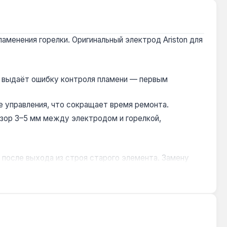
менения горелки. Оригинальный электрод Ariston для
ли выдаёт ошибку контроля пламени — первым
е управления, что сокращает время ремонта.
зор 3–5 мм между электродом и горелкой,
и после выхода из строя старого элемента. Замену
ия 1 год, доставка по Украине.
трия и крепление отличаются.