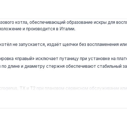
ового котла, обеспечивающий образование искры для воспла
положение и производится в Италии.
котёл не запускается, издаёт щелчки без воспламенения и
ровка «правый» исключает путаницу при установке на плат
 по длине и диаметру стержня обеспечивают стабильный за
crogenus, ТХ и Т2 при плановом сервисном обслуживании ил
сту с проверкой зазора и герметичности соединений. Гарант
 других серий?
Microgenus, ТХ и Т2; для других серий (Genus, Clas) геоме