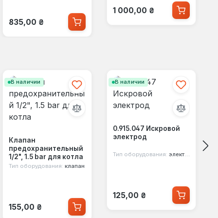
Обычная цена:
1 000,00 ₴
Обычная цена:
835,00 ₴
В наличии
В наличии
0.915.047 Искровой
электрод
Клапан
предохранительный
Тип оборудования:
электрод
1/2", 1.5 bar для котла
Тип оборудования:
клапан
Обычная цена:
125,00 ₴
Обычная цена:
155,00 ₴