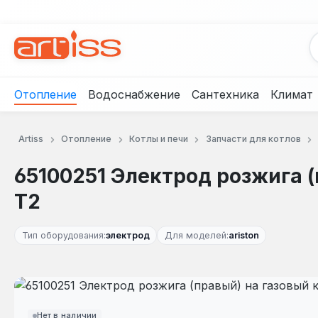
рейти к основному содержанию
Перейти к поиску
Перейти к основной навигации
Отопление
Водоснабжение
Сантехника
Климат
Artiss
Отопление
Котлы и печи
Запчасти для котлов
65100251 Электрод розжига (п
Т2
Тип оборудования:
электрод
Для моделей:
ariston
Пропустить галерею изображений
Нет в наличии