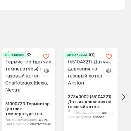
В наличии
В наличии
37840002 (65104321)
Датчик давления на
61000733 Термистор
газовый котел
(датчик
Ariston
Тип оборудования:
датчик давления воды
температуры) на
Для моделей:
ariston
газовый котел
Тип оборудования:
датчик ntc
Chaffoteaux Elexia,
Для моделей:
chaffoteaux
Nectra