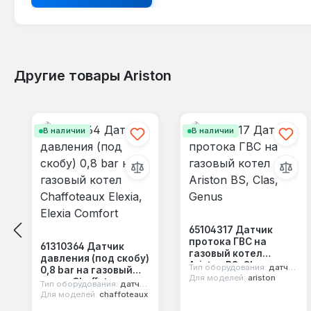
Другие товары Ariston
Пропустить галерею продуктов
В наличии
В наличии
65104317 Датчик
протока ГВС на
61310364 Датчик
газовый котел
давления (под скобу)
Ariston BS, Clas,
Тип оборудования:
датчик протока воды
0,8 bar на газовый
Genus
Для моделей:
ariston
котел Chaffoteaux
Тип оборудования:
датчик давления воды
Elexia, Elexia Comfort
Для моделей:
chaffoteaux