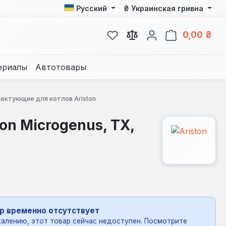
₴
Русский
Украинская гривна
У вас есть товары из спис
В к
0,00 ₴
ериалы
Автотовары
ектующие для котлов Ariston
on Microgenus, ТХ,
р временно отсутствует
алению, этот товар сейчас недоступен. Посмотрите