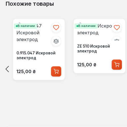
Похожие товары
Пропустить галерею продуктов
В наличии
В наличии
ZE 510 Искровой
электрод
0.915.047 Искровой
электрод
Обычная цена:
125,00 ₴
Обычная цена:
125,00 ₴