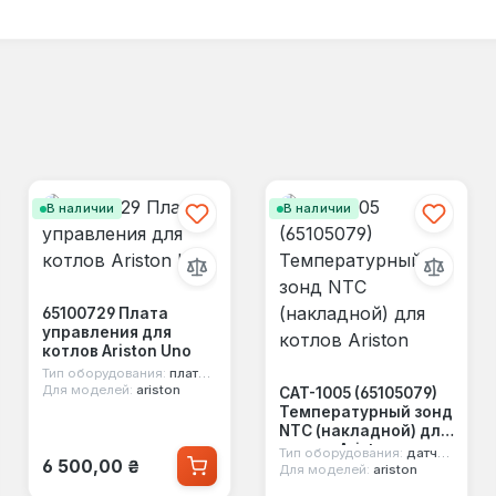
В наличии
В наличии
65100729 Плата
управления для
котлов Ariston Uno
Тип оборудования:
плата управления
Для моделей:
ariston
CAT-1005 (65105079)
Температурный зонд
NTC (накладной) для
котлов Ariston
Тип оборудования:
датчик ntc
Обычная цена:
6 500,00 ₴
Для моделей:
ariston