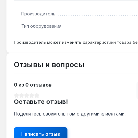
Производитель
Как часто нужно менять электрод розжига?
Средний ресурс составляет 3–5 лет при нормальных
Тип оборудования
Производитель может изменять характеристики товара бе
Отзывы и вопросы
0 из 0 отзывов
Средний рейтинг 0 из 5 звезд
Оставьте отзыв!
Поделитесь своим опытом с другими клиентами.
Написать отзыв