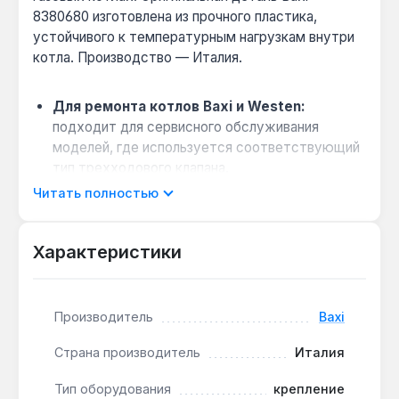
8380680 изготовлена из прочного пластика,
устойчивого к температурным нагрузкам внутри
котла. Производство — Италия.
Для ремонта котлов Baxi и Westen:
подходит для сервисного обслуживания
моделей, где используется соответствующий
тип трехходового клапана.
Простая замена без регулировок:
Читать полностью
конструкция позволяет быстро установить
новую скобу вместо изношенной или
Характеристики
поврежденной детали.
Предотвращение разгерметизации:
правильная фиксация привода обеспечивает
Производитель
Baxi
корректное переключение клапана под
давлением в системе отопления.
Страна производитель
Италия
Эта запчасть предназначена для технического
Тип оборудования
крепление