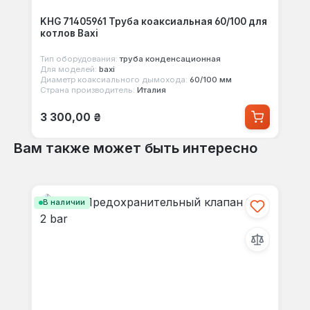
KHG 71405961 Труба коаксиальная 60/100 для
котлов Baxi
Тип оборудования:
труба конденсационная
Для моделей:
baxi
Диаметр коаксиального дымохода:
60/100 мм
Страна производитель:
Италия
Обычная цена:
3 300,00 ₴
Вам также может быть интересно
Пропустить галерею продуктов
В наличии