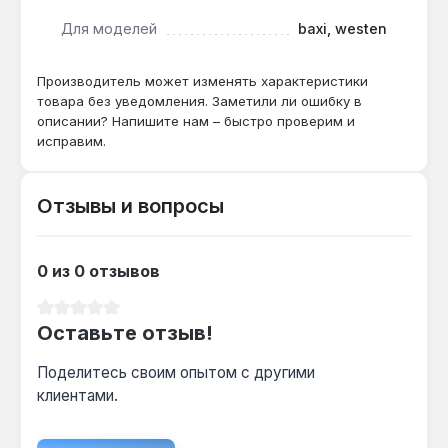
обслуживания газовых котлов. Она необходима
Для моделей
baxi, westen
для восстановления работоспособности узла
переключения между контурами отопления и
горячего водоснабжения. Гарантия 1 год, доставка
Производитель может изменять характеристики
по Украине.
товара без уведомления. Заметили ли ошибку в
описании? Напишите нам – быстро проверим и
исправим.
Отзывы и вопросы
0 из 0 отзывов
Средний рейтинг 0 из 5 звезд
Оставьте отзыв!
Поделитесь своим опытом с другими
клиентами.