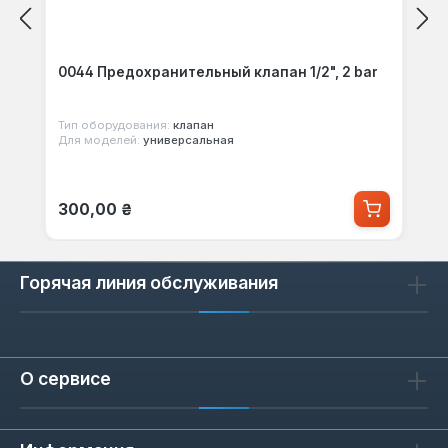
0044 Предохранительный клапан 1/2", 2 bar
Тип оборудования:
клапан
Для моделей:
универсальная
Обычная цена:
300,00 ₴
Горячая линия обслуживания
О сервисе