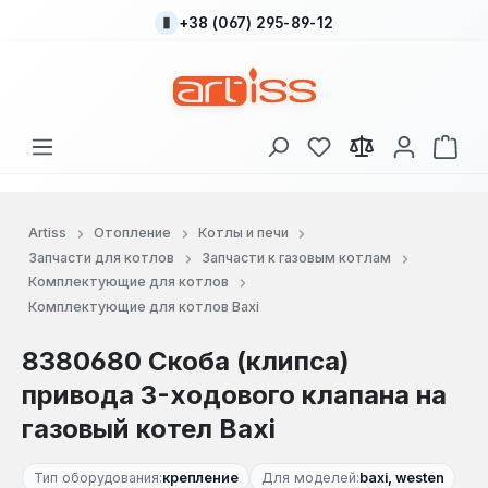
+38 (067) 295-89-12
Перейти к основному содержанию
У вас есть товары
В к
Artiss
Отопление
Котлы и печи
Запчасти для котлов
Запчасти к газовым котлам
Комплектующие для котлов
Комплектующие для котлов Baxi
8380680 Скоба (клипса)
привода 3-ходового клапана на
газовый котел Baxi
Тип оборудования:
крепление
Для моделей:
baxi, westen