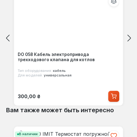
DO 058 Кабель электропривода
трехходового клапана для котлов
Тип оборудования:
кабель
Для моделей:
универсальная
Обычная цена:
300,00 ₴
Вам также может быть интересно
Пропустить галерею продуктов
В наличии