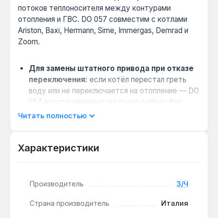
потоков теплоносителя между контурами
отопления и ГВС. DO 057 совместим с котлами
Ariston, Baxi, Hermann, Sime, Immergas, Demrad и
Zoom.
Для замены штатного привода при отказе
переключения:
если котёл перестал греть
воду или не переключается на отопление — DO
057 восстанавливает штатную работу без
замены всего клапана.
Читать полностью
Стандартное крепление и электрический
разъём:
посадочное место и контакты
Характеристики
соответствуют оригинальным узлам
указанных брендов — установка занимает 15-
20 минут.
Производитель
З/Ч
Работа в условиях высокой температуры:
редуктор и электродвигатель рассчитаны на
Страна производитель
Италия
температуру окружающей среды до +85 °C —
устойчивость к тепловому излучению котла.