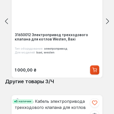
31650012 Электропривод трехходового
клапана для котлов Westen, Baxi
Тип оборудования:
электропривод
Для моделей:
baxi, westen
Обычная цена:
1 000,00 ₴
Другие товары З/Ч
Пропустить галерею продуктов
В наличии