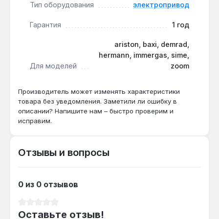
Тип оборудования
электропривод
Гарантия
1 год
Привод используется для ремонта газовых котлов
в частных домах и квартирах. Производство —
ariston, baxi, demrad,
Италия. Гарантия 1 год, доставка по Украине.
hermann, immergas, sime,
Для моделей
zoom
Производитель может изменять характеристики
товара без уведомления. Заметили ли ошибку в
описании? Напишите нам – быстро проверим и
исправим.
Отзывы и вопросы
0 из 0 отзывов
Средний рейтинг 0 из 5 звезд
Оставьте отзыв!