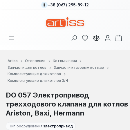
+38 (067) 295-89-12
Перейти к основному содержанию
У вас есть товары
В к
Artiss
Отопление
Котлы и печи
Запчасти для котлов
Запчасти к газовым котлам
Комплектующие для котлов
Комплектующие для котлов З/Ч
DO 057 Электропривод
трехходового клапана для котлов
Ariston, Baxi, Hermann
Тип оборудования:
электропривод