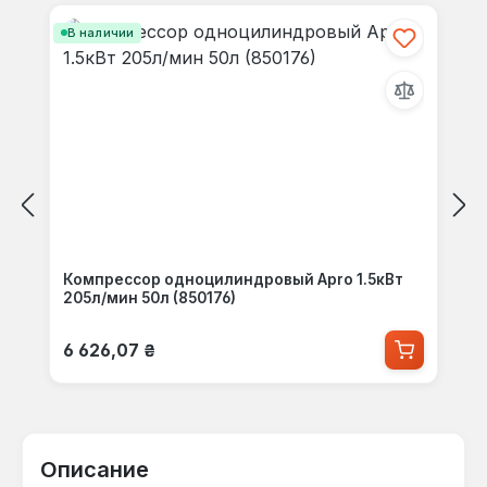
В наличии
Компрессор одноцилиндровый Apro 1.5кВт
205л/мин 50л (850176)
Обычная цена:
6 626,07 ₴
Описание