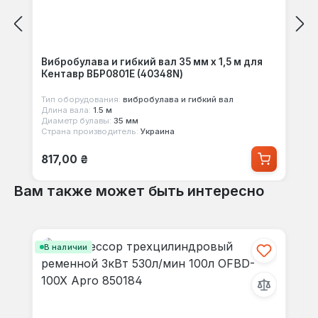
Вибробулава и гибкий вал 35 мм х 1,5 м для
Кентавр ВБР0801Е (40348N)
Тип оборудования:
вибробулава и гибкий вал
Длина вала:
1.5 м
Диаметр булавы:
35 мм
Страна производитель:
Украина
Обычная цена:
817,00 ₴
Вам также может быть интересно
Пропустить галерею продуктов
В наличии