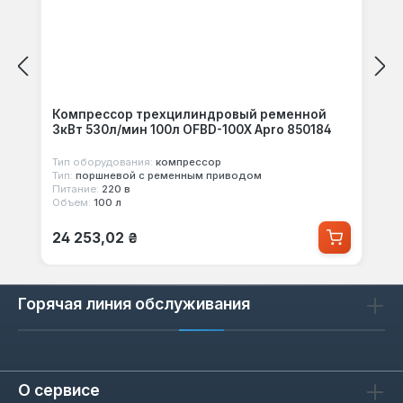
Компрессор трехцилиндровый ременной
3кВт 530л/мин 100л OFBD-100X Apro 850184
Тип оборудования:
компрессор
Тип:
поршневой с ременным приводом
Питание:
220 в
Объем:
100 л
Обычная цена:
24 253,02 ₴
Горячая линия обслуживания
О сервисе