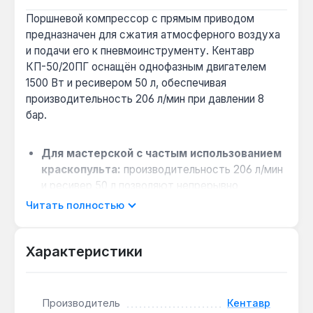
Поршневой компрессор с прямым приводом
предназначен для сжатия атмосферного воздуха
и подачи его к пневмоинструменту. Кентавр
КП-50/20ПГ оснащён однофазным двигателем
1500 Вт и ресивером 50 л, обеспечивая
производительность 206 л/мин при давлении 8
бар.
Для мастерской с частым использованием
краскопульта:
производительность 206 л/мин
и ресивер 50 л позволяют непрерывно
работать с пневмоинструментом до 15 минут
Читать полностью
без пауз на накопление давления.
Когда важен контроль за состоянием:
Характеристики
датчик уровня масла предупредит о
необходимости доливки, а дренажный клапан
упрощает удаление конденсата из ресивера —
продлевает срок службы.
Производитель
Кентавр