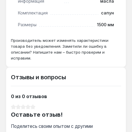
информация
масла
Украина. Гарантия 2 года, доставка по Украине.
Комплектация
сапун
Подходит ли для покраски автомобиля?
Размеры
1500 мм
Да — производительность 206 л/мин и
ресивер 50 л обеспечивают стабильное
Производитель может изменять характеристики
товара без уведомления. Заметили ли ошибку в
давление 8 бар для краскопульта с соплом 1.4
описании? Напишите нам – быстро проверим и
мм без пульсаций.
исправим.
Как часто нужно сливать конденсат?
Отзывы и вопросы
При влажности 70% и работе 2 часа в день —
дренаж рекомендуется каждые 3-4 дня
через штатный клапан в нижней части
0 из 0 отзывов
ресивера.
Средний рейтинг 0 из 5 звезд
Оставьте отзыв!
Поделитесь своим опытом с другими