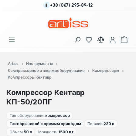
+38 (067) 295-89-12
Перейти к основному содержанию
У вас есть товары
В к
Artiss
Инструменты
Компрессорное и пневмооборудование
Компрессоры
Компрессоры Кентавр
Компрессор Кентавр
КП-50/20ПГ
Тип оборудования:
компрессор
Тип:
поршневой с прямым приводом
Питание:
220 в
Объем:
50 л
Мощность:
1500 вт