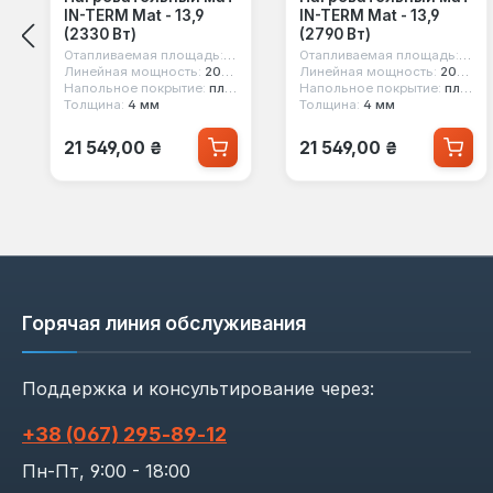
IN-TERM Mat - 13,9
IN-TERM Mat - 13,9
(2330 Вт)
(2790 Вт)
Отапливаемая площадь:
13.9 кв.м
Отапливаемая площадь:
13.9 
Линейная мощность:
200 вт/м²
Линейная мощность:
200 вт/м²
Напольное покрытие:
плитка
Напольное покрытие:
плитка
Толщина:
4 мм
Толщина:
4 мм
Обычная цена:
Обычная цена:
21 549,00 ₴
21 549,00 ₴
Горячая линия обслуживания
Поддержка и консультирование через:
+38 (067) 295‑89‑12
Пн-Пт, 9:00 - 18:00