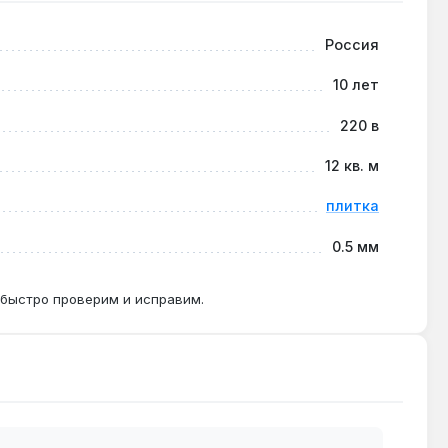
Россия
м и конструкция требуют жесткого основания.
10 лет
220 в
ой комнаты или небольшой кухни.
12 кв. м
плитка
0.5 мм
 быстро проверим и исправим.