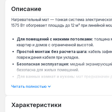
Описание
Нагревательный мат — тонкая система электрическог
1575 Вт обогревает площадь до 12 м² при линейной мо
Для помещений с низкими потолками:
толщина м
квартир и домов с ограниченной высотой.
Простой монтаж без расчета шага:
кабель зафи
повреждения кабеля при укладке.
Безопасная эксплуатация:
медный экранирующий 
безопасна для жилых помещений.
Для ванных комнат и кухонь:
мат предназначен д
Гарантия 10 лет:
производитель предоставляет дл
Читать полностью
Нагревательный мат Наш комфорт 2НК-12,0 подходит 
работает от сети 220 В и не требует сложного обслуж
Характеристики