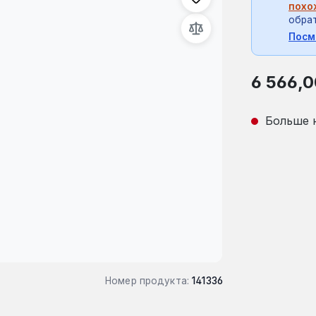
похо
обрат
Посм
Обычная це
6 566,0
Больше 
Номер продукта:
141336