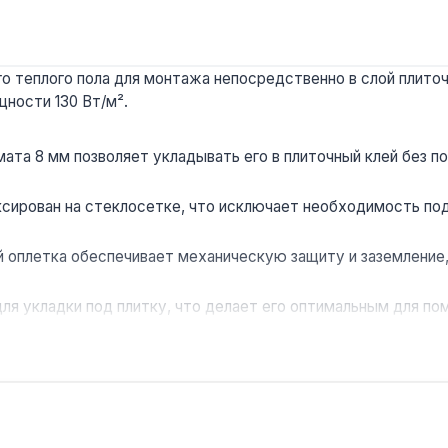
о теплого пола для монтажа непосредственно в слой плит
щности 130 Вт/м².
ата 8 мм позволяет укладывать его в плиточный клей без 
ксирован на стеклосетке, что исключает необходимость по
оплетка обеспечивает механическую защиту и заземление
ля укладки под плитку, что делает его оптимальным для п
ительный срок гарантии, что подтверждает надежность ком
для основного или комфортного обогрева помещений площад
ивания. Производство — Россия. Гарантия 10 лет, доставка 