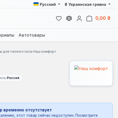
₴
Русский
Украинская гривна
У вас есть товары из спис
В к
0,00 ₴
ериалы
Автотовары
ы для теплого пола Наш комфорт
ель:
Россия
р временно отсутствует
алению, этот товар сейчас недоступен. Посмотрите