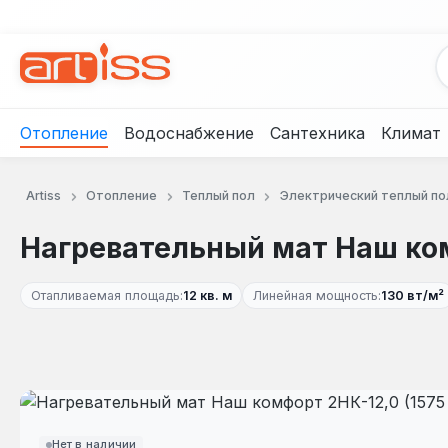
рейти к основному содержанию
Перейти к поиску
Перейти к основной навигации
Отопление
Водоснабжение
Сантехника
Климат
Artiss
Отопление
Теплый пол
Электрический теплый по
Нагревательный мат Наш ком
Отапливаемая площадь:
12 кв. м
Линейная мощность:
130 вт/м²
Пропустить галерею изображений
Нет в наличии