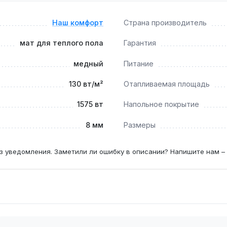
Наш комфорт
Страна производитель
точный клей под керамическую плитку, так как толщина 8 м
мат для теплого пола
Гарантия
575 Вт?
медный
Питание
 обогрев до 12 м² — этого достаточно для стандартной ванн
130 вт/м²
Отапливаемая площадь
1575 вт
Напольное покрытие
8 мм
Размеры
з уведомления. Заметили ли ошибку в описании? Напишите нам –