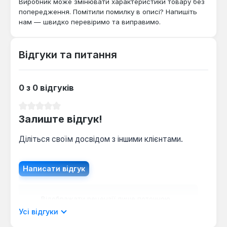
Виробник може змінювати характеристики товару без
є оптимальним вибором для житлових приміщень,
попередження. Помітили помилку в описі? Напишіть
ванних кімнат, кухонь та коридорів, де планується
нам — швидко перевіримо та виправимо.
укладання плитки та потрібен комфортний або
основний підігрів підлоги без значного збільшення її
висоти. Він підходить для тих, хто шукає надійне,
Відгуки та питання
безпечне та легке у монтажі рішення для
електричної теплої підлоги.
0 з 0 відгуків
Середня оцінка 0 з 5 зірок
Залиште відгук!
Діліться своїм досвідом з іншими клієнтами.
Написати відгук
Відображати рецензії лише поточною
мовою.
Усі відгуки