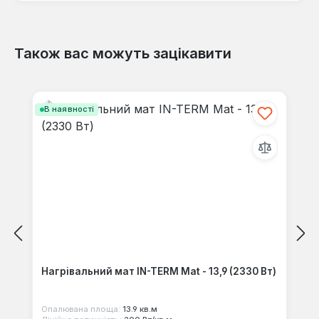
Також вас можуть зацікавити
Відгуків не знайдено. Поділіться
своїми знаннями з іншими.
Пропустити галерею продуктів
В наявності
Нагрівальний мат IN-TERM Mat - 13,9 (2330 Вт)
Опалювана площа:
13.9 кв.м