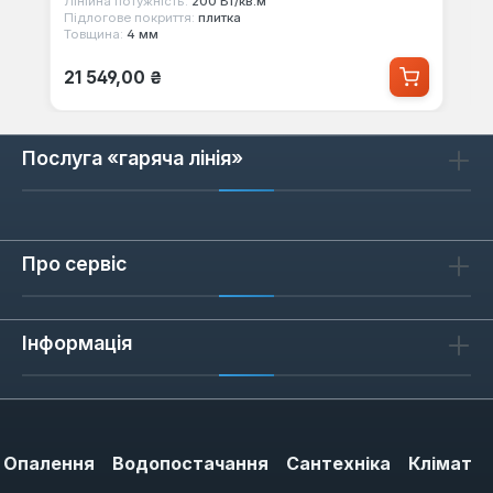
Лінійна потужність:
200 Вт/кв.м
Підлогове покриття:
плитка
Товщина:
4 мм
Звичайна ціна:
21 549,00 ₴
Послуга «гаряча лінія»
Про сервіс
Інформація
Опалення
Водопостачання
Сантехніка
Клімат