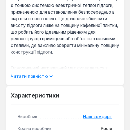
є тонкою системою електричної теплої підлоги,
призначеною для встановлення безпосередньо в
шар плиткового клею. Це дозволяє збільшити
висоту підлоги лише на товщину кафельної плитки,
що робить його ідеальним рішенням для
реконструкції приміщень або об'єктів з низькими
стелями, де важливо зберегти мінімальну товщину
конструкції підлоги.
Одножильний нагрівальний мат складається з
екранованого кабелю, надійно закріпленого на
Читати повністю
склосітці. Кабель має лінійну потужність 130 Вт/
кв.м, а загальна потужність мату становить 1575
Вт, що забезпечує ефективний обігрів площі до 12
Характеристики
м². Висока надійність мату досягається завдяки
використанню мініатюрного екранованого
нагрівального кабелю та матеріалів, що не
Виробник
Наш комфорт
поширюють горіння. Мідна екрануюча обплетення
забезпечує механічну та електричну безпеку
Країна виробник
Росія