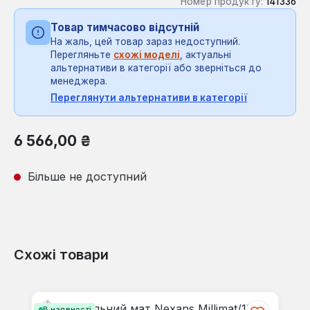
Номер продукту:
141336
Товар тимчасово відсутній
На жаль, цей товар зараз недоступний.
Перегляньте
схожі моделі
, актуальні
альтернативи в категорії або зверніться до
менеджера.
Переглянути альтернативи в категорії
Звичайна ціна:
6 566,00 ₴
Більше не доступний
Схожі товари
Пропустити галерею продуктів
В наявності