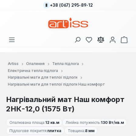
+38 (067) 295-89-12
Перейти до основного вмісту
У вас є 0 у списку
Кош
Artiss
Опалення
Тепла підлога
Електрична тепла підлога
Нагрівальні мати для теплої підлоги
Нагрівальні мати для теплої підлоги Наш комфорт
Нагрівальний мат Наш комфорт
2НК-12,0 (1575 Вт)
Опалювана площа:
12 кв.м
Лінійна потужність:
130 Вт/кв.м
Підлогове покриття:
плитка
Товщина:
8 мм