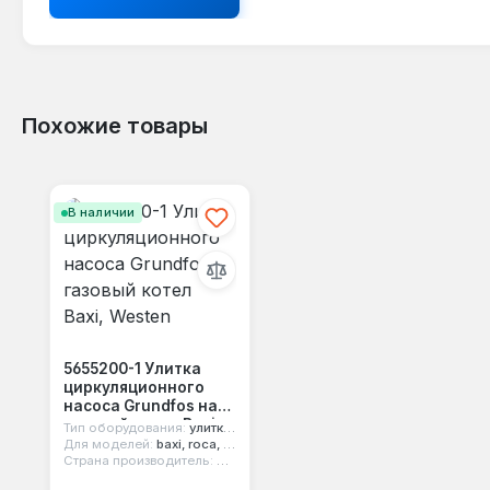
Похожие товары
Пропустить галерею продуктов
В наличии
5655200-1 Улитка
циркуляционного
насоса Grundfos на
газовый котел Baxi,
Тип оборудования:
улитка насоса
Westen
Для моделей:
baxi, roca, westen
Страна производитель:
Италия