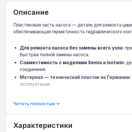
Описание
Пластиковая часть насоса — деталь для ремонта циркул
обеспечивающая герметичность гидравлического кон
Для ремонта насоса без замены всего узла:
при
быстрее полной замены насоса.
Совместимость с моделями Semia и Isotwin:
дет
соединения.
Материал — технический пластик из Германии:
эксплуатации.
Деталь подходит для профессионального ремонта и с
Читать полностью
подтекание). Производство — Германия. Гарантия 1 го
Характеристики
Подходит ли для котлов других брендов?