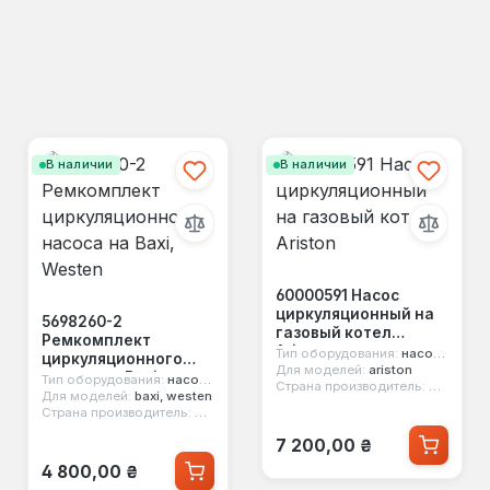
В наличии
В наличии
60000591 Насос
циркуляционный на
5698260-2
газовый котел
Ремкомплект
Ariston
Тип оборудования:
насос циркуляционный
циркуляционного
Для моделей:
ariston
насоса на Baxi,
Тип оборудования:
насос циркуляционный
ша
Страна производитель:
Италия
Westen
Для моделей:
baxi, westen
Страна производитель:
Польша
Обычная цена:
7 200,00 ₴
Обычная цена:
4 800,00 ₴