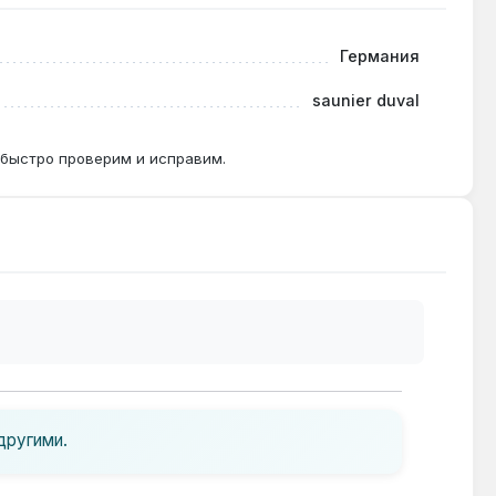
овместимости.
Германия
saunier duval
лении трещин или деформации — обычно раз в 5-7
 быстро проверим и исправим.
другими.