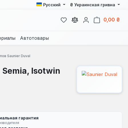
₴
Русский
Украинская гривна
У вас есть товары из спис
В к
0,00 ₴
ериалы
Автотовары
ов Saunier Duval
Semia, Isotwin
иальная гарантия
изводителя