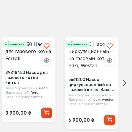
В наличии
В наличии
39818450 Насос для
газового котла
5661200 Насос
Ferroli
циркуляционный на
Тип оборудования:
насос циркуляционный
газовый котел Baxi,
Для моделей:
ferroli
Westen
Тип оборудования:
насос циркуляционный
Страна производитель:
Италия
Для моделей:
baxi, westen
Страна производитель:
Германия
Обычная цена:
3 900,00 ₴
Обычная цена:
6 900,00 ₴