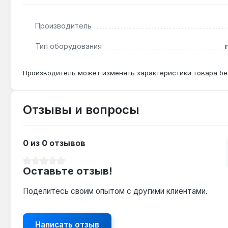
Нет — деталь разработана только для Saunier Duval
Производитель
Как часто нужно менять пластиковую часть на
Тип оборудования
При нормальных условиях эксплуатации (температур
лет.
Производитель может изменять характеристики товара бе
Отзывы и вопросы
0 из 0 отзывов
Средний рейтинг 0 из 5 звезд
Оставьте отзыв!
Поделитесь своим опытом с другими клиентами.
Написать отзыв