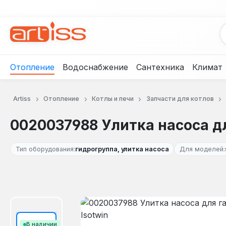
рейти к основному содержанию
Перейти к поиску
Перейти к основной навигации
Отопление
Водоснабжение
Сантехника
Климат
Artiss
Отопление
Котлы и печи
Запчасти для котлов
0020037988 Улитка насоса для
Тип оборудования:
гидрогруппа, улитка насоса
Для моделей:
Пропустить галерею изображений
В наличии