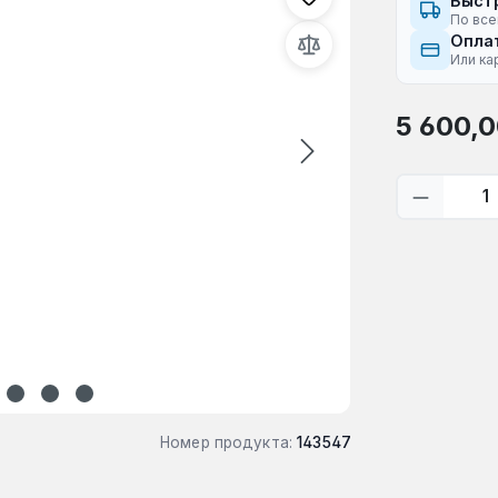
Быст
По все
Оплат
Или ка
Обычная це
5 600,0
Количес
Номер продукта:
143547