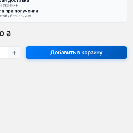
рая доставка
й Украине
а при получении
ртой / безналично
на:
0 ₴
тво продукта: введите желаемое кол
Добавить в корзину