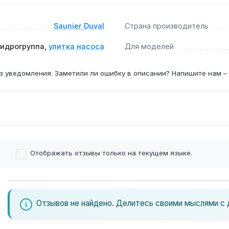
 Semia и Isotwin, для других моделей требуется проверка с
Saunier Duval
Страна производитель
соса?
гидрогруппа,
улитка насоса
Для моделей
а до 95 °C, давление до 3 бар) замена требуется при появ
з уведомления. Заметили ли ошибку в описании? Напишите нам –
Отображать отзывы только на текущем языке.
Отзывов не найдено. Делитесь своими мыслями с 