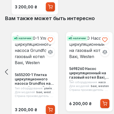
Обычная цена:
3 200,00 ₴
Вам также может быть интересно
Пропустить галерею продуктов
В наличии
В наличии
5698260 Насос
циркуляционный на
5655200-1 Улитка
газовый котел Baxi,
циркуляционного
Westen
Тип оборудования:
насос циркуляционный
насоса Grundfos на
Для моделей:
baxi, westen
газовый котел Baxi,
Тип оборудования:
улитка насоса
Страна производитель:
Поль
Westen
Для моделей:
baxi, westen, roca
Страна производитель:
Италия
Обычная цена:
6 200,00 ₴
Обычная цена:
3 200,00 ₴