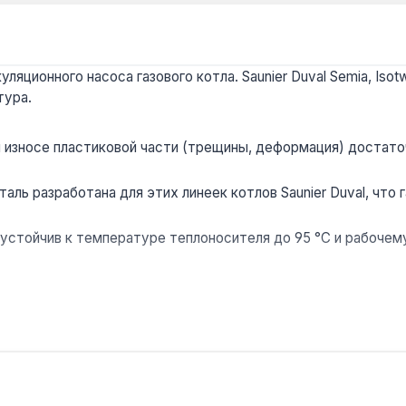
яционного насоса газового котла. Saunier Duval Semia, Isot
тура.
 износе пластиковой части (трещины, деформация) достато
аль разработана для этих линеек котлов Saunier Duval, чт
устойчив к температуре теплоносителя до 95 °C и рабочему
амостоятельной замены при диагностике неисправности цирк
д, доставка по Украине.