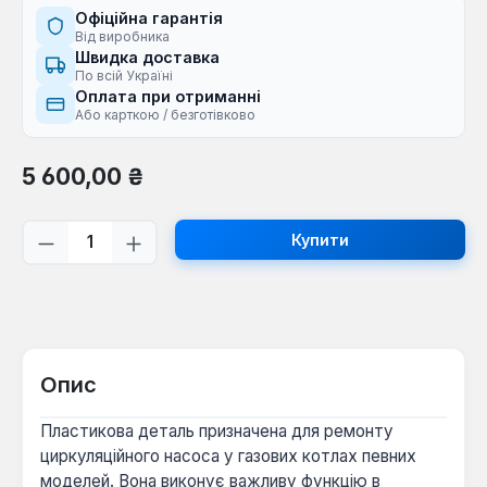
Офіційна гарантія
Від виробника
Швидка доставка
По всій Україні
Оплата при отриманні
Або карткою / безготівково
Звичайна ціна:
5 600,00 ₴
Кількість товару: Введіть потрібну кі
Купити
Опис
Пластикова деталь призначена для ремонту
циркуляційного насоса у газових котлах певних
моделей. Вона виконує важливу функцію в