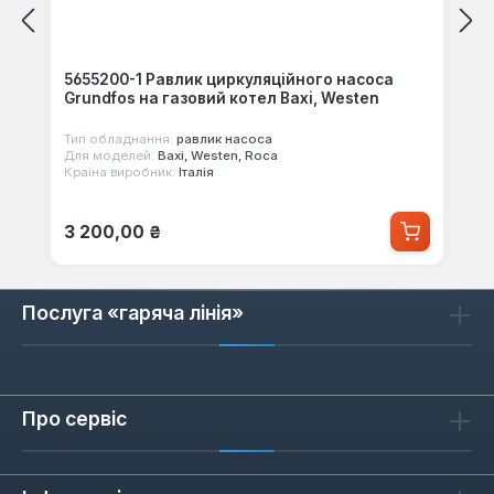
5655200-1 Равлик циркуляційного насоса
Grundfos на газовий котел Baxi, Westen
Тип обладнання:
равлик насоса
Для моделей:
Baxi, Westen, Roca
Країна виробник:
Італія
Звичайна ціна:
3 200,00 ₴
Послуга «гаряча лінія»
Про сервіс