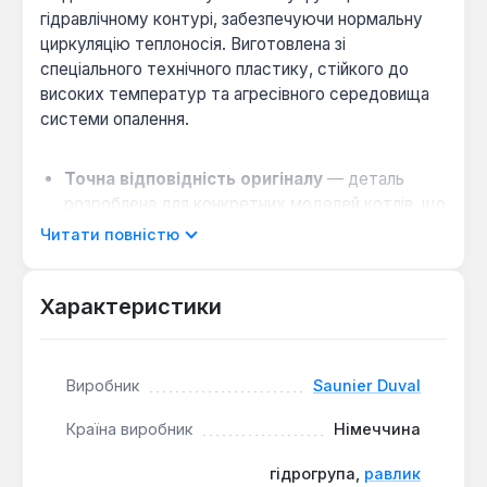
гідравлічному контурі, забезпечуючи нормальну
циркуляцію теплоносія. Виготовлена зі
спеціального технічного пластику, стійкого до
високих температур та агресівного середовища
системи опалення.
Точна відповідність оригіналу
— деталь
розроблена для конкретних моделей котлів, що
гарантує ідеальну посадку та сумісність із
Читати повністю
іншими компонентами насоса.
Довговічність матеріалу
— пластик зберігає
Характеристики
міцність і форму під постійним впливом гарячої
води та тиску, запобігаючи витокам.
Простота заміни
— конструкція дозволяє
Виробник
Saunier Duval
швидко замінити зношену або пошкоджену
частину без необхідності повної заміни вузла
Країна виробник
Німеччина
насоса.
гідрогрупа,
равлик