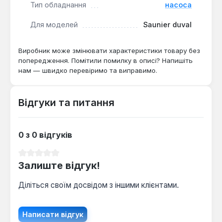
Ця запчастина є критично важливим елементом
Тип обладнання
насоса
для відновлення працездатності циркуляційного
Для моделей
Saunier duval
насоса у котлах лінійок Semia та Isotwin. Вона
підходить для професійного та самостійного
ремонту, коли діагностовано поломку саме цієї
Виробник може змінювати характеристики товару без
попередження. Помітили помилку в описі? Напишіть
пластикової деталі, що проявляється у
нам — швидко перевіримо та виправимо.
недостатньому тиску або шумі роботи насосного
вузла.
Відгуки та питання
0 з 0 відгуків
Середня оцінка 0 з 5 зірок
Залиште відгук!
Діліться своїм досвідом з іншими клієнтами.
Написати відгук