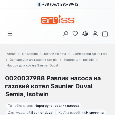
+38 (067) 295-89-12
Перейти до основного вмісту
У вас є 0 у списку
Кош
Artiss
Опалення
Котли та печі
Запчастини до котлів
Запчастини до газових котлів
Насоси для котлів
Насоси для котлів Saunier Duval
0020037988 Равлик насоса на
газовий котел Saunier Duval
Semia, Isotwin
Тип обладнання:
гідрогрупа, равлик насоса
Для моделей:
Saunier duval
Країна виробник:
Німеччина