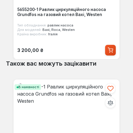
5655200-1 Равлик циркуляційного насоса
Grundfos на газовий котел Baxi, Westen
Тип обладнання:
равлик насоса
Для моделей:
Baxi, Roca, Westen
Країна виробник:
Італія
Звичайна ціна:
3 200,00 ₴
Також вас можуть зацікавити
Пропустити галерею продуктів
В наявності