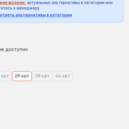
жие модели
, актуальные альтернативы в категории или
итесь к менеджеру.
отреть альтернативы в категории
на:
не доступно
 квт
29 квт
38 квт
46 квт
ящее время эта опция недоступна.)
(В настоящее время эта опция недоступна.)
(В настоящее время эта опция недоступна.)
(В настоящее время эта опция недоступна.
(В настоящее время эта опция н