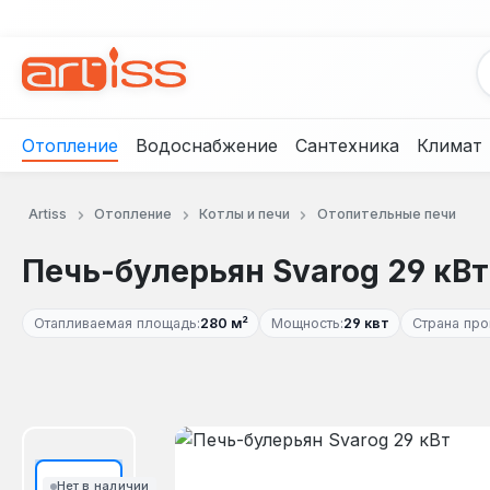
рейти к основному содержанию
Перейти к поиску
Перейти к основной навигации
Отопление
Водоснабжение
Сантехника
Климат
Artiss
Отопление
Котлы и печи
Отопительные печи
Печь-булерьян Svarog 29 кВт
Отапливаемая площадь:
280 м²
Мощность:
29 квт
Страна про
Пропустить галерею изображений
Нет в наличии