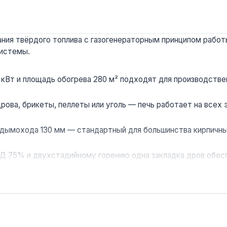
ния твёрдого топлива с газогенераторным принципом работ
системы.
кВт и площадь обогрева 280 м² подходят для производствен
ова, брикеты, пеллеты или уголь — печь работает на всех э
дымохода 130 мм — стандартный для большинства кирпичны
Д 75% и двухстадийному горению одна закладка дров обес
плообменник толщиной 3 мм и конвекционные трубы нагрева
мов, дач, производственных цехов, складов, мастерских и 