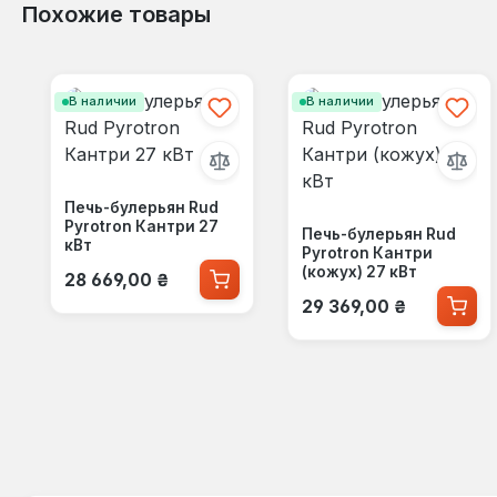
Похожие товары
Пропустить галерею продуктов
В наличии
В наличии
Печь-булерьян Rud
Pyrotron Кантри 27
Печь-булерьян Rud
кВт
Pyrotron Кантри
Обычная цена:
(кожух) 27 кВт
28 669,00 ₴
Обычная цена:
29 369,00 ₴