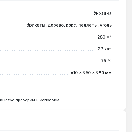
зводство — Украина. Гарантия 1 год, доставка по
Украина
брикеты, дерево, кокс, пеллеты, уголь
280 м²
 до 3 м.
29 квт
75 %
з в месяц, так как зольность выше.
610 × 950 × 990 мм
 быстро проверим и исправим.