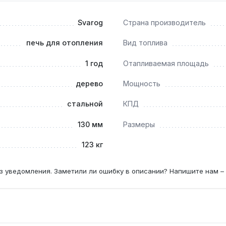
тром 130 мм с достаточной высотой и теплоизоляцией. Прои
Svarog
Страна производитель
печь для отопления
Вид топлива
1 год
Отапливаемая площадь
с запасом покрывают дом 200 м², даже при высоте потолков
дерево
Мощность
стальной
КПД
— раз в 2-3 месяца, при использовании угля или кокса — ра
130 мм
Размеры
123 кг
з уведомления. Заметили ли ошибку в описании? Напишите нам –