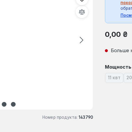
похо
обрат
Посм
Обычная це
0,00 ₴
Больше 
Выберите
Мощность
11 квт
20
(В насто
Номер продукта:
143790