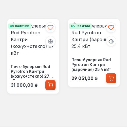
В наличии
В наличии
Печь-булерьян Rud
Pyrotron Кантри
Печь-булерьян Rud
(варочная) 25.4 кВт
Pyrotron Кантри
Обычная цена:
(кожух+стекло) 27
29 051,00 ₴
кВт
Обычная цена:
31 000,00 ₴