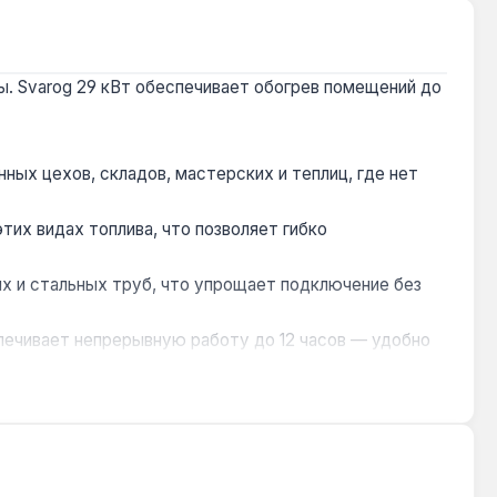
ы. Svarog 29 кВт обеспечивает обогрев помещений до
ных цехов, складов, мастерских и теплиц, где нет
тих видах топлива, что позволяет гибко
х и стальных труб, что упрощает подключение без
печивает непрерывную работу до 12 часов — удобно
ют воздух до 70-90°C, что эффективно для
теплиц площадью до 280 м². Для безопасной работы