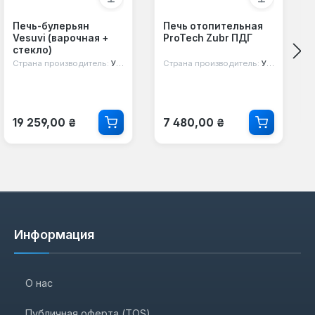
Печь-булерьян
Печь отопительная
Vesuvi (варочная +
ProTech Zubr ПДГ
стекло)
Страна производитель:
Украина
Страна производитель:
Украина
Обычная цена:
Обычная цена:
19 259,00 ₴
7 480,00 ₴
Информация
О нас
Публичная оферта (TOS)