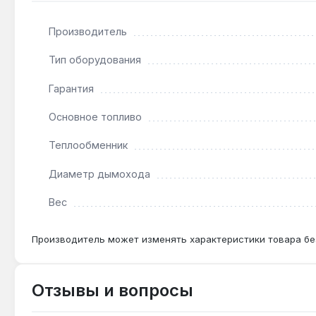
используйте сухие дрова и обеспечьте дымоход диаме
Украине.
Производитель
Тип оборудования
Подходит ли для отопления дома 200 м²?
Гарантия
Да — мощность 29 кВт и площадь обогрева 280 м² 
Основное топливо
Как часто нужно чистить дымоход?
Теплообменник
При использовании сухих дров с влажностью до 20% 
Диаметр дымохода
Вес
Производитель может изменять характеристики товара бе
Отзывы и вопросы