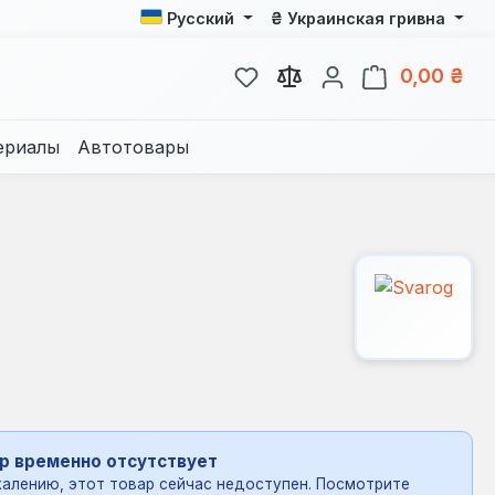
₴
Русский
Украинская гривна
У вас есть товары из спис
В к
0,00 ₴
ериалы
Автотовары
р временно отсутствует
алению, этот товар сейчас недоступен. Посмотрите