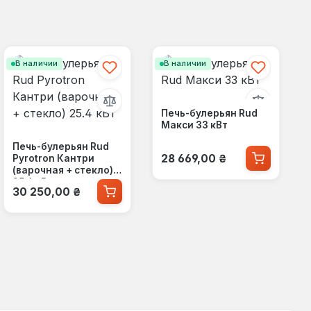
В наличии
В наличии
Печь-булерьян Rud
Макси 33 кВт
Печь-булерьян Rud
Обычная цена:
28 669,00 ₴
Pyrotron Кантри
(варочная + стекло)
25.4 кВт
Обычная цена:
30 250,00 ₴