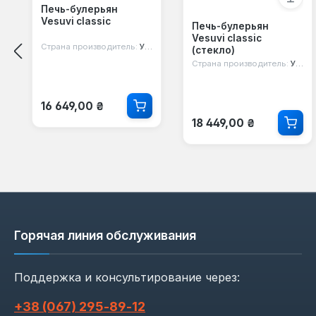
Печь-булерьян
Vesuvi classic
Печь-булерьян
Vesuvi classic
Страна производитель:
Украина
(стекло)
Страна производитель:
Украина
Обычная цена:
16 649,00 ₴
Обычная цена:
18 449,00 ₴
Горячая линия обслуживания
Поддержка и консультирование через:
+38 (067) 295‑89‑12