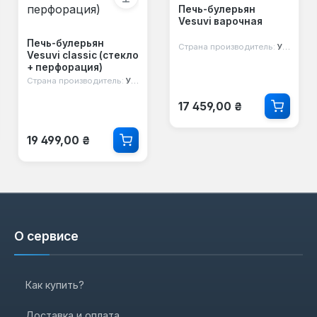
Печь-булерьян
Vesuvi варочная
Печь-булерьян
Страна производитель:
Украина
Vesuvi classic (стекло
+ перфорация)
Страна производитель:
Украина
Обычная цена:
17 459,00 ₴
Обычная цена:
19 499,00 ₴
О сервисе
Как купить?
Доставка и оплата