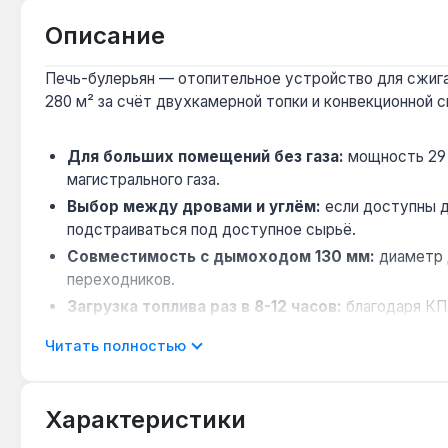
Описание
Печь-булерьян — отопительное устройство для сжига
280 м² за счёт двухкамерной топки и конвекционной 
Для больших помещений без газа:
мощность 29 
магистрального газа.
Выбор между дровами и углём:
если доступны др
подстраиваться под доступное сырьё.
Совместимость с дымоходом 130 мм:
диаметр 
переходников.
Загрузка топлива раз в 8-12 часов:
благодаря КП
для дач без ежедневного присутствия.
Читать полностью
Для регионов с холодными зимами:
стальной те
помещений с высокими потолками.
Характеристики
Печь Svarog 29 кВт подходит для отопления жилых до