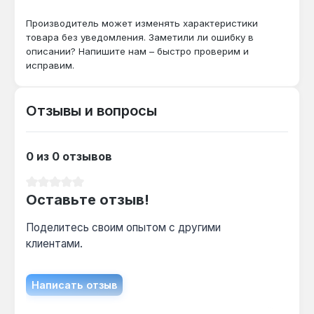
Можно ли топить сырыми дровами?
Производитель может изменять характеристики
Да — двухстадийное сжигание сжигает
товара без уведомления. Заметили ли ошибку в
пиролизные газы даже при влажности
описании? Напишите нам – быстро проверим и
древесины до 35%, но КПД снижается до
исправим.
65%.
Отзывы и вопросы
Как часто чистить теплообменник?
При ежедневном использовании на дровах —
0 из 0 отзывов
каждые 2 недели удаляйте сажу из
конвекционных труб, иначе теплосъем
Средний рейтинг 0 из 5 звезд
падает на 15%.
Оставьте отзыв!
Поделитесь своим опытом с другими
клиентами.
Написать отзыв