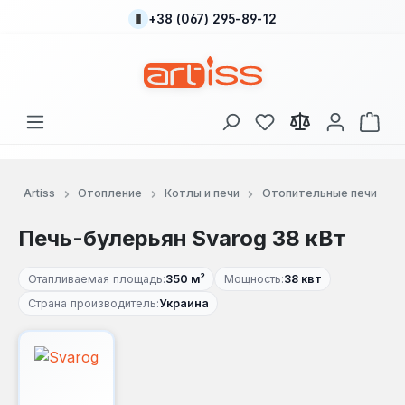
+38 (067) 295-89-12
Перейти к основному содержанию
У вас есть товары
В к
Artiss
Отопление
Котлы и печи
Отопительные печи
Печь-булерьян Svarog 38 кВт
Отапливаемая площадь:
350 м²
Мощность:
38 квт
Страна производитель:
Украина