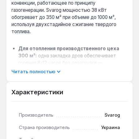
конвекции, работающее по принципу
газогенерации. Svarog мощностью 38 кВт
обогревает до 350 м² при объеме до 1000 м³,
используя двухстадийное сжигание твердого
топлива.
Для отопления производственного цеха
300 м²:
одна закладка дров обеспечивает
горение 8-12 часов без дозагрузки —
достаточно для рабочей смены.
Читать полностью
Как снизить расход топлива:
двухстадийное
сжигание с КПД 75% сжигает пиролизные
Характеристики
газы, увеличивая теплосъем с каждого
килограмма дров на 20-30% по сравнению с
обычными печами.
Производитель
Svarog
На топливе из отходов деревообработки:
печь работает на дровах, пеллетах, брикетах,
Страна производитель
Украина
угле и коксе — подходит для предприятий с
доступом к дешевым отходам.