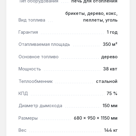
Тип оборудования
печь для отопления
Для теплиц площадью 200 м²:
конвекционные трубы нагревают воздух до
брикеты, дерево, кокс,
70-90°C и равномерно распределяют его по
Вид топлива
пеллеты, уголь
объему, исключая холодные зоны.
Гарантия
1 год
Печь-булерьян Svarog 38 кВт оптимальна для
Отапливаемая площадь
350 м²
складов, мастерских, теплиц и больших дачных
Основное топливо
дерево
домов без центрального отопления. Гарантия 1
год, доставка по Украине. Производство —
Мощность
38 квт
Украина.
Теплообменник
стальной
Какой диаметр дымохода требуется?
КПД
75 %
Для модели 38 кВт необходим дымоход
Диаметр дымохода
150 мм
диаметром 150 мм — это обеспечивает тягу
для стабильного горения при длине трубы до
Размеры
680 × 950 × 1150 мм
6 м.
Вес
144 кг