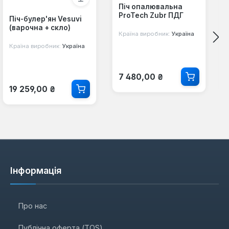
Піч опалювальна
ProTech Zubr ПДГ
Піч-булер'ян Vesuvi
(варочна + скло)
Країна виробник:
Україна
Країна виробник:
Україна
Звичайна ціна:
7 480,00 ₴
Звичайна ціна:
19 259,00 ₴
Інформація
Про нас
Публічна оферта (TOS)