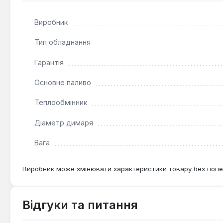
Піч-булер'ян Svarog 38 кВт є оптимальним рішенням дл
дачі. Її конструкція дозволяє швидко прогрівати знач
Виробник
економічним джерелом тепла в умовах відсутності цен
Тип обладнання
Гарантія
Основне паливо
Теплообмінник
Діаметр димаря
Вага
Виробник може змінювати характеристики товару без попе
Відгуки та питання