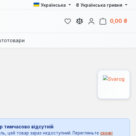
₴
Українська
Українська гривня
У вас є 0 у списку бажань
Кош
0,00 ₴
втотовари
р тимчасово відсутній
ль, цей товар зараз недоступний. Перегляньте
схожі