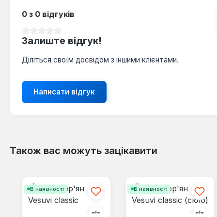
0 з 0 відгуків
Середня оцінка 0 з 5 зірок
Залиште відгук!
Діліться своїм досвідом з іншими клієнтами.
Написати відгук
Також вас можуть зацікавити
Пропустити галерею продуктів
В наявності
В наявності