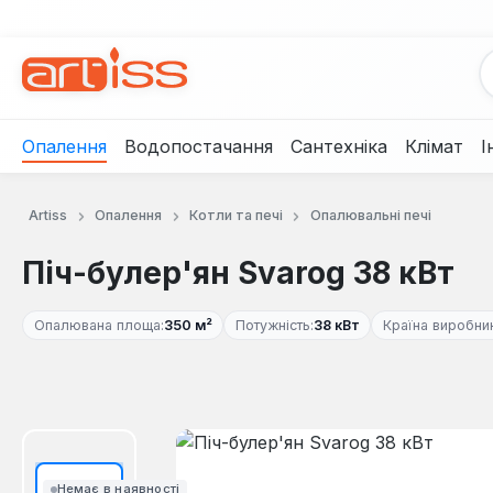
рейти до основного вмісту
Перейти до пошуку
Перейти до основної навігації
Опалення
Водопостачання
Сантехніка
Клімат
І
Artiss
Опалення
Котли та печі
Опалювальні печі
Піч-булер'ян Svarog 38 кВт
Опалювана площа:
350 м²
Потужність:
38 кВт
Країна виробни
Пропустити галерею зображень
Немає в наявності