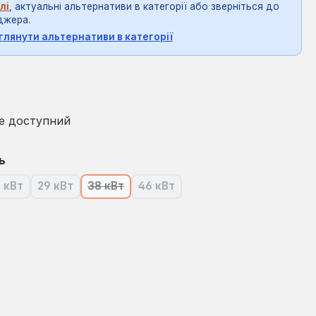
лі
, актуальні альтернативи в категорії або зверніться до
джера.
глянути альтернативи в категорії
на:
е доступний
ь
 кВт
29 кВт
38 кВт
46 кВт
я наразі недоступна.)
(Ця опція наразі недоступна.)
(Ця опція наразі недоступна.)
(Ця опція наразі недоступна.)
(Ця опція наразі недоступна.)