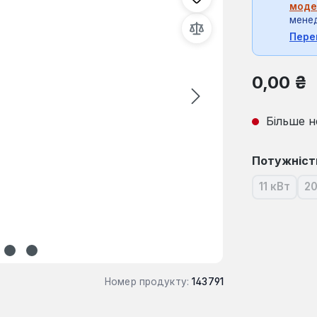
моде
мене
Пере
Звичайна ці
0,00 ₴
Більше н
Виберіть
Потужніст
11 кВт
20
(Ця опці
Номер продукту:
143791