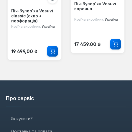
Піч-булер'ян Vesuvi
варочна
Піч-булер'ян Vesuvi
classic (скло +
Країна виробник:
Україна
перфорація)
Країна виробник:
Україна
Звичайна ціна:
17 459,00 ₴
Звичайна ціна:
19 499,00 ₴
Про сервіс
Як купити?
Доставка та оплата