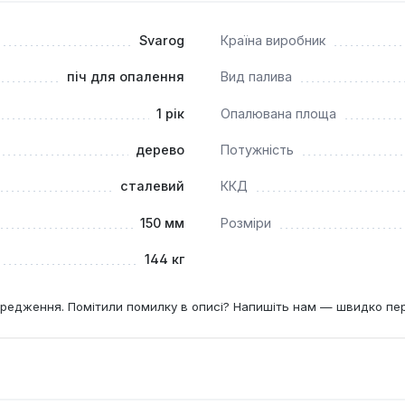
я опалення великих приміщень, таких як виробничі цехи, скла
ні об'єми повітря та підтримувати комфортну температуру пр
Svarog
Країна виробник
тралізованого опалення або як його доповнення.
піч для опалення
Вид палива
1 рік
Опалювана площа
дерево
Потужність
сталевий
ККД
150 мм
Розміри
144 кг
редження. Помітили помилку в описі? Напишіть нам — швидко пе