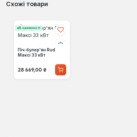
Схожі товари
Пропустити галерею продуктів
В наявності
Піч-булер'ян Rud
Максі 33 кВт
Звичайна ціна:
28 669,00 ₴