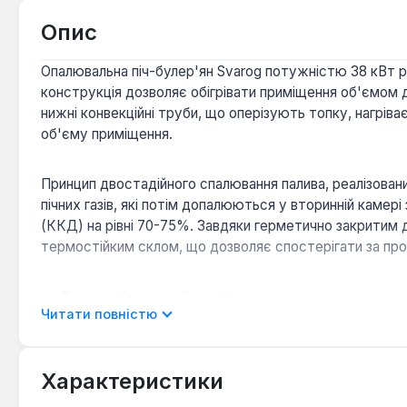
Опис
Опалювальна піч-булер'ян Svarog потужністю 38 кВт р
конструкція дозволяє обігрівати приміщення об'ємом до
нижні конвекційні труби, що оперізують топку, нагріва
об'єму приміщення.
Принцип двостадійного спалювання палива, реалізований
пічних газів, які потім допалюються у вторинній камер
(ККД) на рівні 70-75%. Завдяки герметично закритим д
термостійким склом, що дозволяє спостерігати за про
Тривалий час роботи:
Одна повна закладка палива 
Читати повністю
Економічність:
Повне двостадійне згоряння палива
Універсальність палива:
Піч ефективно працює на 
Оптимальний димовідвід:
Діаметр димоходу 150 м
Характеристики