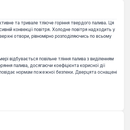
тивне та тривале тліюче горіння твердого палива. Ця
сивній конвекції повітря. Холодне повітря надходить у
 верхні отвори, рівномірно розподіляючись по всьому
мері відбувається повільне тління палива з виділенням
оряння палива, досягаючи коефіцієнта корисної дії
відповідає нормам пожежної безпеки. Дверцята оснащені
імізує необхідність частого додавання дров.
знижуючи її витрати.
и, відходи деревини, пелети та торф'яні брикети.
ідтримує стабільну тягу.