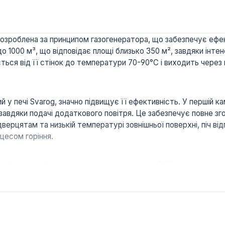
озроблена за принципом газогенератора, що забезпечує ефек
 1000 м³, що відповідає площі близько 350 м², завдяки інтен
ється від її стінок до температури 70-90°C і виходить через
 у печі Svarog, значно підвищує її ефективність. У першій ка
і завдяки подачі додаткового повітря. Це забезпечує повне зг
верцятам та низькій температурі зовнішньої поверхні, піч 
цесом горіння.
забезпечує безперервне горіння протягом 8-12 годин, що мін
 дозволяє максимально використовувати енергію деревини, 
різних видах твердого палива, включаючи дрова, тирсу, тріск
м забезпечує ефективне відведення продуктів згоряння та п