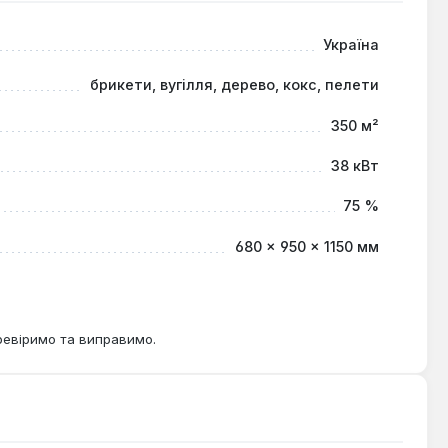
ди, майстерні, теплиці, а також житлові будинки та
отягом тривалого часу, що робить її незалежним та
Україна
брикети, вугілля, дерево, кокс, пелети
350 м²
38 кВт
75 %
680 × 950 × 1150 мм
ревіримо та виправимо.