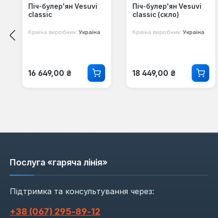
Піч-булер'ян Vesuvi
Піч-булер'ян Vesuvi
classic
classic (скло)
Країна виробник:
Україна
Країна виробник:
Україна
Звичайна ціна:
Звичайна ціна:
16 649,00 ₴
18 449,00 ₴
Послуга «гаряча лінія»
Підтримка та консультування через:
+38 (067) 295‑89‑12