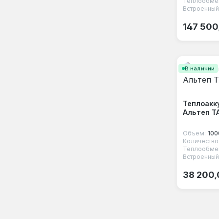
Теплообмен
Встроенный
Обычная
147 500
В наличии
Теплоакк
Альтеп Т
Объем:
100
Теплообмен
Встроенный
Обычная
38 200,