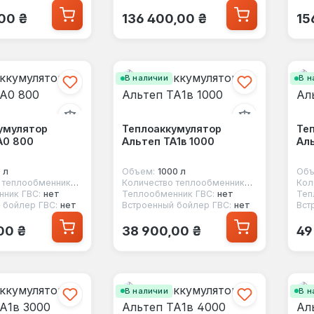
 цена:
Обычная цена:
Об
00 ₴
136 400,00 ₴
15
В наличии
В н
умулятор
Теплоаккумулятор
Те
А0 800
Альтеп ТА1в 1000
Аль
 л
Объем:
1000 л
Объ
Количество теплообменников:
нет
Количество теплообменников:
1
ник ГВС:
нет
Теплообменник ГВС:
нет
Теп
 бойлер ГВС:
нет
Встроенный бойлер ГВС:
нет
Вст
 цена:
Обычная цена:
Об
00 ₴
38 900,00 ₴
49
В наличии
В н