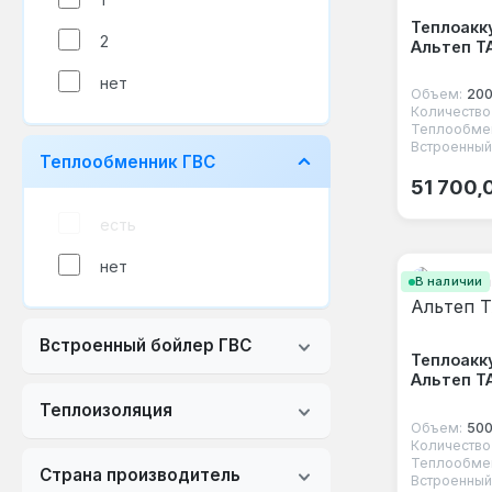
Теплоакк
2
Альтеп Т
нет
Объем:
200
Теплообмен
Встроенный
Теплообменник ГВС
Обычная
51 700,
есть
нет
В наличии
Встроенный бойлер ГВС
Теплоакк
Альтеп Т
Теплоизоляция
Объем:
500
Теплообмен
Страна производитель
Встроенный