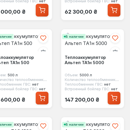
роенный бойлер ГВС:
нет
Встроенный бойлер ГВС:
нет
ычная цена:
Обычная цена:
 000,00 ₴
62 300,00 ₴
аличии
В наличии
плоаккумулятор
Теплоаккумулятор
теп ТА1н 500
Альтеп ТА1н 5000
ем:
500 л
Объем:
5000 л
Количество теплообменников:
1
Количество теплообменников:
1
лообменник ГВС:
нет
Теплообменник ГВС:
нет
роенный бойлер ГВС:
нет
Встроенный бойлер ГВС:
нет
ычная цена:
Обычная цена:
 600,00 ₴
147 200,00 ₴
аличии
В наличии