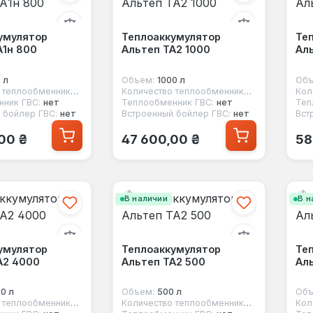
умулятор
Теплоаккумулятор
Те
А1н 800
Альтеп ТА2 1000
Аль
 л
Объем:
1000 л
Объ
Количество теплообменников:
1
Количество теплообменников:
2
ник ГВС:
нет
Теплообменник ГВС:
нет
Теп
 бойлер ГВС:
нет
Встроенный бойлер ГВС:
нет
Вст
 цена:
Обычная цена:
Об
00 ₴
47 600,00 ₴
58
В наличии
В н
умулятор
Теплоаккумулятор
Те
А2 4000
Альтеп ТА2 500
Ал
0 л
Объем:
500 л
Объ
Количество теплообменников:
2
Количество теплообменников:
2