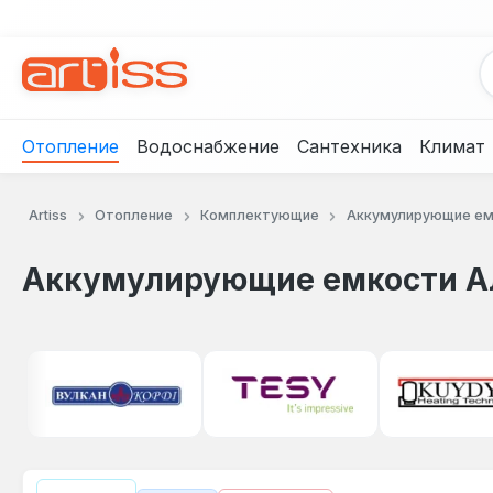
рейти к основному содержанию
Перейти к поиску
Перейти к основной навигации
Отопление
Водоснабжение
Сантехника
Климат
Artiss
Отопление
Комплектующие
Аккумулирующие ем
Аккумулирующие емкости А