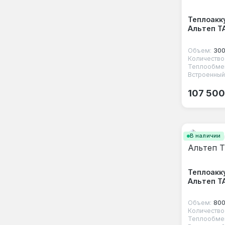
Теплоакк
Альтеп Т
Объем:
300
Теплообмен
Встроенный
Обычная
107 500
В наличии
Теплоакк
Альтеп Т
Объем:
800
Теплообмен