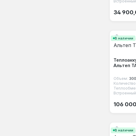
Встроенный
Обычная
34 900,
В наличии
Теплоакк
Альтеп Т
Объем:
300
Теплообмен
Встроенный
Обычная
106 000
В наличии