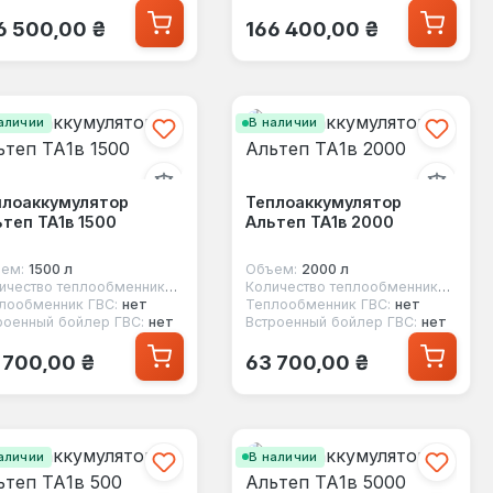
ычная цена:
Обычная цена:
6 500,00 ₴
166 400,00 ₴
аличии
В наличии
плоаккумулятор
Теплоаккумулятор
теп ТА1в 1500
Альтеп ТА1в 2000
ем:
1500 л
Объем:
2000 л
Количество теплообменников:
1
Количество теплообменников:
1
лообменник ГВС:
нет
Теплообменник ГВС:
нет
роенный бойлер ГВС:
нет
Встроенный бойлер ГВС:
нет
ычная цена:
Обычная цена:
 700,00 ₴
63 700,00 ₴
аличии
В наличии