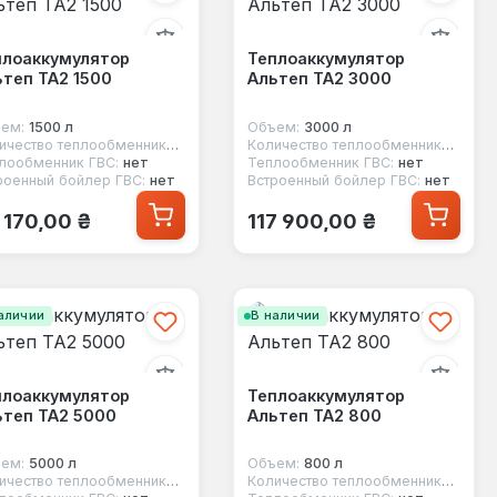
плоаккумулятор
Теплоаккумулятор
теп ТА2 1500
Альтеп ТА2 3000
ем:
1500 л
Объем:
3000 л
Количество теплообменников:
2
Количество теплообменников:
2
лообменник ГВС:
нет
Теплообменник ГВС:
нет
роенный бойлер ГВС:
нет
Встроенный бойлер ГВС:
нет
ычная цена:
Обычная цена:
 170,00 ₴
117 900,00 ₴
аличии
В наличии
плоаккумулятор
Теплоаккумулятор
ьтеп ТА2 5000
Альтеп ТА2 800
ем:
5000 л
Объем:
800 л
Количество теплообменников:
2
Количество теплообменников:
2