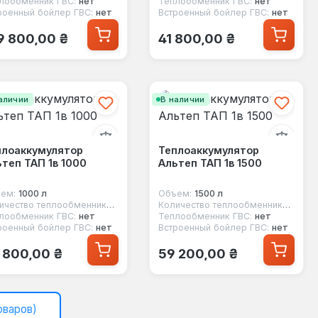
лообменник ГВС:
нет
Теплообменник ГВС:
нет
роенный бойлер ГВС:
нет
Встроенный бойлер ГВС:
нет
ычная цена:
Обычная цена:
9 800,00 ₴
41 800,00 ₴
аличии
В наличии
плоаккумулятор
Теплоаккумулятор
теп ТАП 1в 1000
Альтеп ТАП 1в 1500
ем:
1000 л
Объем:
1500 л
Количество теплообменников:
1
Количество теплообменников:
1
лообменник ГВС:
нет
Теплообменник ГВС:
нет
роенный бойлер ГВС:
нет
Встроенный бойлер ГВС:
нет
ычная цена:
Обычная цена:
 800,00 ₴
59 200,00 ₴
оваров)