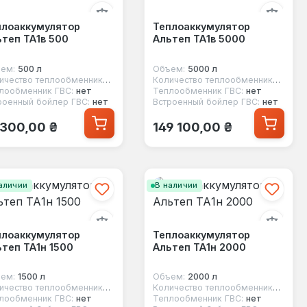
плоаккумулятор
Теплоаккумулятор
теп ТА1в 500
Альтеп ТА1в 5000
ем:
500 л
Объем:
5000 л
Количество теплообменников:
1
Количество теплообменников:
1
лообменник ГВС:
нет
Теплообменник ГВС:
нет
роенный бойлер ГВС:
нет
Встроенный бойлер ГВС:
нет
ычная цена:
Обычная цена:
 300,00 ₴
149 100,00 ₴
аличии
В наличии
плоаккумулятор
Теплоаккумулятор
теп ТА1н 1500
Альтеп ТА1н 2000
ем:
1500 л
Объем:
2000 л
Количество теплообменников:
1
Количество теплообменников:
1
лообменник ГВС:
нет
Теплообменник ГВС:
нет