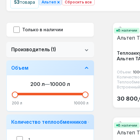
×
53
товара
Альтеп
Сбросить все
Только в наличии
В наличии
Производитель
(1)
Теплоакк
Альтеп Т
Объем
Объем:
100
Теплообмен
200 л
—
10000 л
Встроенный
Обычная
30 800,
200 л
10000 л
Количество теплообменников
В наличии
1