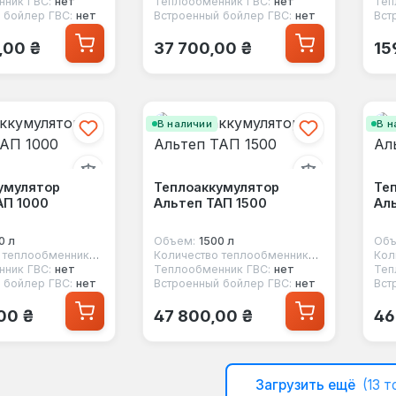
ник ГВС:
нет
Теплообменник ГВС:
нет
Теп
 бойлер ГВС:
нет
Встроенный бойлер ГВС:
нет
Вст
 цена:
Обычная цена:
Об
,00 ₴
37 700,00 ₴
15
В наличии
В н
умулятор
Теплоаккумулятор
Те
АП 1000
Альтеп ТАП 1500
Аль
0 л
Объем:
1500 л
Объ
Количество теплообменников:
1
Количество теплообменников:
1
ник ГВС:
нет
Теплообменник ГВС:
нет
Теп
 бойлер ГВС:
нет
Встроенный бойлер ГВС:
нет
Вст
 цена:
Обычная цена:
Об
00 ₴
47 800,00 ₴
46
Загрузить ещё
(13 т