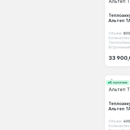
Теплоакк
Альтеп Т
Объем:
800
Теплообмен
Встроенный
Обычная
33 900,
В наличии
Теплоакк
Альтеп Т
Объем:
400