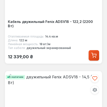
Кабель двужильный Fenix ADSV18 - 122,2 (2200
Вт)
Отапливаемая площадь:
14.4 кв.м
Длина:
122 м
Линейная мощность:
18 вт/м
Тип кабеля:
двужильный экранированный
Обычная цена:
12 339,00 ₴
В наличии