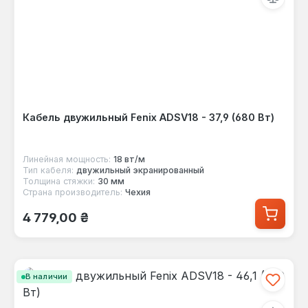
Кабель двужильный Fenix ADSV18 - 37,9 (680 Вт)
Линейная мощность:
18 вт/м
Тип кабеля:
двужильный экранированный
Толщина стяжки:
30 мм
Страна производитель:
Чехия
Обычная цена:
4 779,00 ₴
В наличии