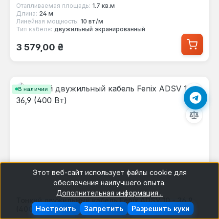
Отапливаемая площадь:
1.7 кв.м
Длина:
24 м
Линейная мощность:
10 вт/м
Тип кабеля:
двужильный экранированный
Обычная цена:
3 579,00 ₴
В наличии
Этот веб-сайт использует файлы cookie для
обеспечения наилучшего опыта.
Дополнительная информация...
Тонкий двужильный кабель Fenix ADSV 10 - 36,9
Настроить
Запретить
Разрешить куки
(400 Вт)