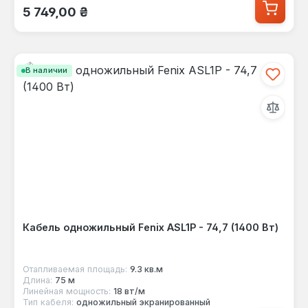
Обычная цена:
5 749,00 ₴
В наличии
Кабель одножильный Fenix ASL1P - 74,7 (1400 Вт)
Отапливаемая площадь:
9.3 кв.м
Длина:
75 м
Линейная мощность:
18 вт/м
Тип кабеля:
одножильный экранированный