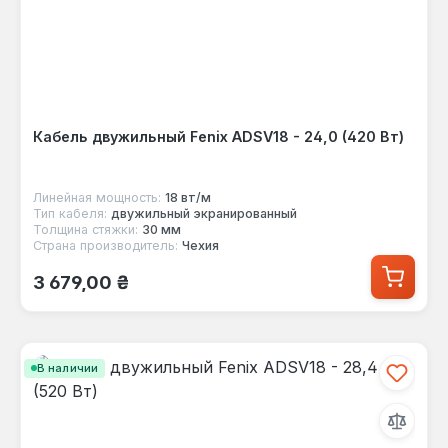
Кабель двужильный Fenix ADSV18 - 24,0 (420 Вт)
Линейная мощность:
18 вт/м
Тип кабеля:
двужильный экранированный
Толщина стяжки:
30 мм
Страна производитель:
Чехия
Обычная цена:
3 679,00 ₴
В наличии