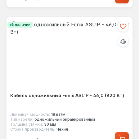
В наличии
Кабель одножильный Fenix ASL1P - 46,0 (820 Вт)
Линейная мощность:
18 вт/м
Тип кабеля:
одножильный экранированный
Толщина стяжки:
30 мм
Страна производитель:
Чехия
Обычная цена: