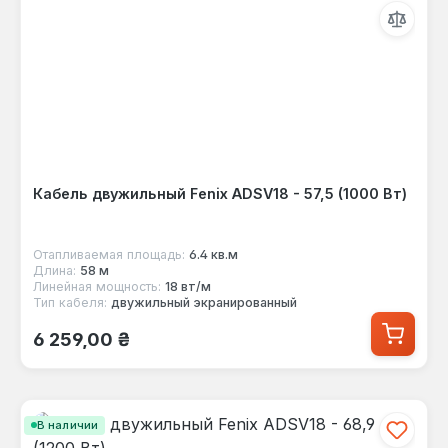
Кабель двужильный Fenix ADSV18 - 57,5 (1000 Вт)
Отапливаемая площадь:
6.4 кв.м
Длина:
58 м
Линейная мощность:
18 вт/м
Тип кабеля:
двужильный экранированный
Обычная цена:
6 259,00 ₴
В наличии