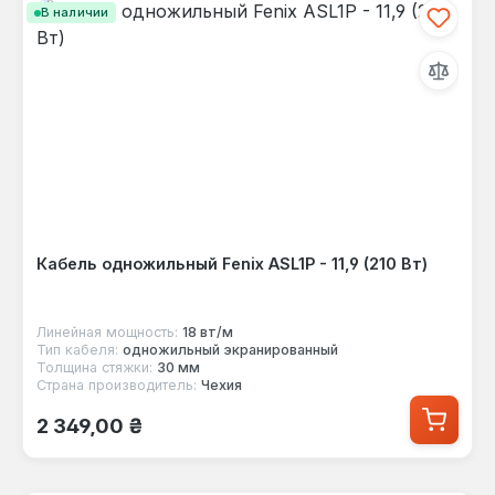
В наличии
Кабель одножильный Fenix ASL1P - 11,9 (210 Вт)
Линейная мощность:
18 вт/м
Тип кабеля:
одножильный экранированный
Толщина стяжки:
30 мм
Страна производитель:
Чехия
Обычная цена:
2 349,00 ₴