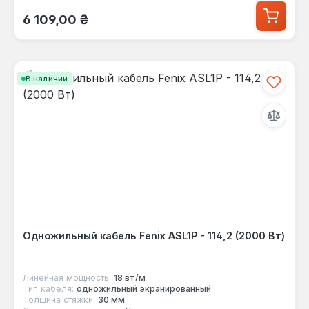
Обычная цена:
6 109,00 ₴
В наличии
Одножильный кабель Fenix ASL1P - 114,2 (2000 Вт)
Линейная мощность:
18 вт/м
Тип кабеля:
одножильный экранированный
Толщина стяжки:
30 мм