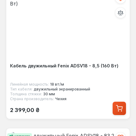
Кабель двужильный Fenix ADSV18 - 8,5 (160 Вт)
Линейная мощность:
18 вт/м
Тип кабеля:
двужильный экранированный
Толщина стяжки:
30 мм
Страна производитель:
Чехия
Обычная цена:
2 399,00 ₴
В наличии