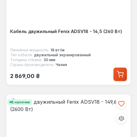
Кабель двужильный Fenix ADSV18 - 14,5 (260 Вт)
Линейная мощность:
18 вт/м
Тип кабеля:
двужильный экранированный
Толщина стяжки:
30 мм
Страна производитель:
Чехия
Обычная цена:
2 869,00 ₴
В наличии