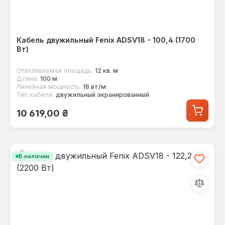
Кабель двужильный Fenix ADSV18 - 100,4 (1700
Вт)
Отапливаемая площадь:
12 кв. м
Длина:
100 м
Линейная мощность:
18 вт/м
Тип кабеля:
двужильный экранированный
Обычная цена:
10 619,00 ₴
В наличии