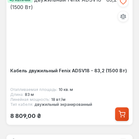
Кабель двужильный Fenix ADSV18 - 83,2 (1500 Вт)
Отапливаемая площадь:
10 кв. м
Длина:
83 м
Линейная мощность:
18 вт/м
Тип кабеля:
двужильный экранированный
Обычная цена:
8 809,00 ₴