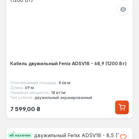
Кабель двужильный Fenix ADSV18 - 68,9 (1200 Вт)
Отапливаемая площадь:
8 кв.м
Длина:
69 м
Линейная мощность:
18 вт/м
Тип кабеля:
двужильный экранированный
Обычная цена:
7 599,00 ₴
В наличии