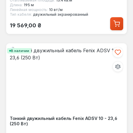
Отапливаемая площадь:
13.4 кв.м
Длина:
195 м
Линейная мощность:
10 вт/м
Тип кабеля:
двужильный экранированный
Обычная цена:
19 569,00 ₴
В наличии
Тонкий двужильный кабель Fenix ADSV 10 - 23,6
(250 Вт)