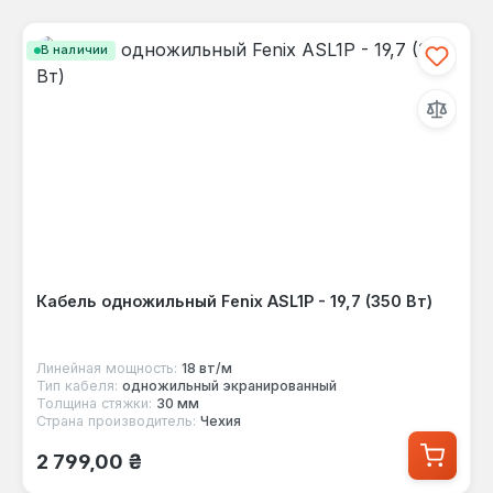
В наличии
Кабель одножильный Fenix ASL1P - 19,7 (350 Вт)
Линейная мощность:
18 вт/м
Тип кабеля:
одножильный экранированный
Толщина стяжки:
30 мм
Страна производитель:
Чехия
Обычная цена:
2 799,00 ₴