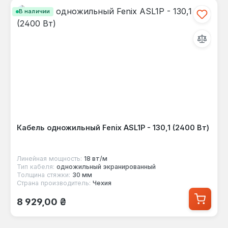
В наличии
Кабель одножильный Fenix ASL1P - 130,1 (2400 Вт)
Линейная мощность:
18 вт/м
Тип кабеля:
одножильный экранированный
Толщина стяжки:
30 мм
Страна производитель:
Чехия
Обычная цена:
8 929,00 ₴