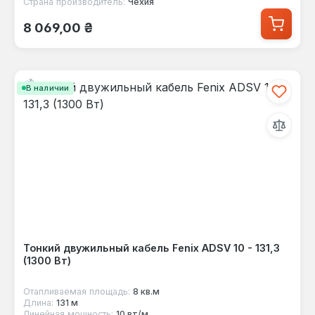
Страна производитель:
Чехия
Обычная цена:
8 069,00 ₴
В наличии
Тонкий двужильный кабель Fenix ADSV 10 - 131,3
(1300 Вт)
Отапливаемая площадь:
8 кв.м
Длина:
131 м
Линейная мощность:
10 вт/м