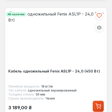
В наличии
Кабель одножильный Fenix ASL1P - 24,0 (450 Вт)
Линейная мощность:
18 вт/м
Тип кабеля:
одножильный экранированный
Толщина стяжки:
30 мм
Страна производитель:
Чехия
Обычная цена:
3 189,00 ₴