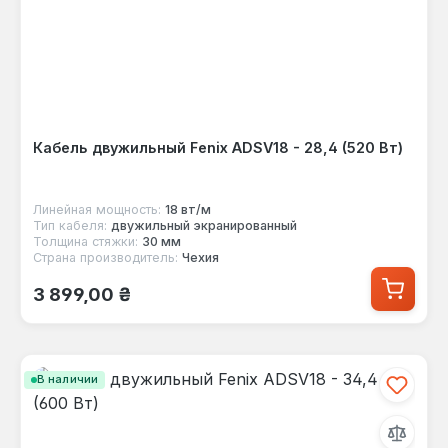
Кабель двужильный Fenix ADSV18 - 28,4 (520 Вт)
Линейная мощность:
18 вт/м
Тип кабеля:
двужильный экранированный
Толщина стяжки:
30 мм
Страна производитель:
Чехия
Обычная цена:
3 899,00 ₴
В наличии