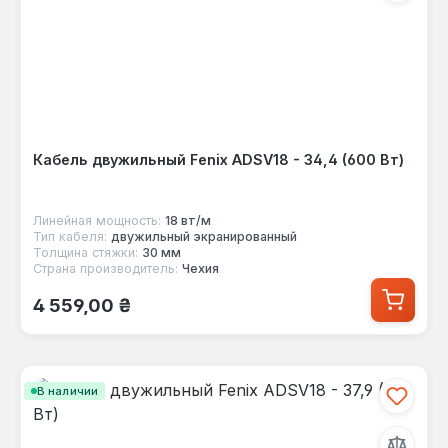
Кабель двужильный Fenix ADSV18 - 34,4 (600 Вт)
Линейная мощность:
18 вт/м
Тип кабеля:
двужильный экранированный
Толщина стяжки:
30 мм
Страна производитель:
Чехия
Обычная цена:
4 559,00 ₴
В наличии