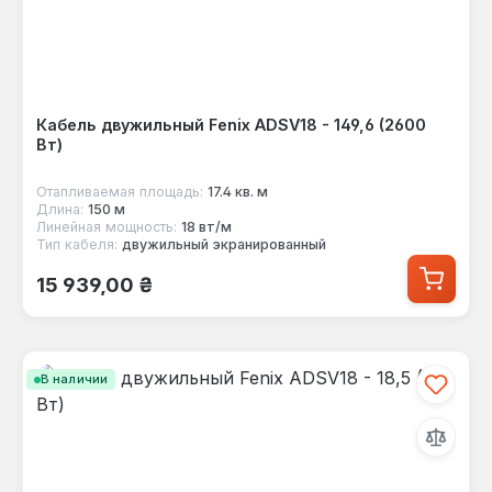
Кабель двужильный Fenix ADSV18 - 149,6 (2600
Вт)
Отапливаемая площадь:
17.4 кв. м
Длина:
150 м
Линейная мощность:
18 вт/м
Тип кабеля:
двужильный экранированный
Обычная цена:
15 939,00 ₴
В наличии