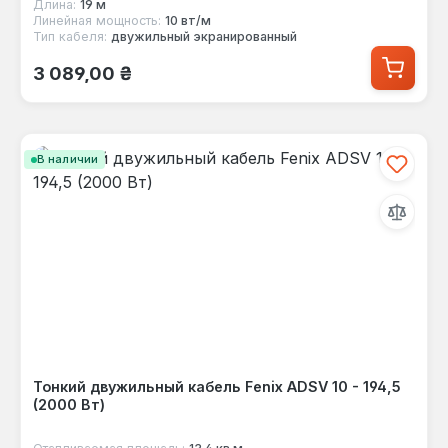
Длина:
19 м
Линейная мощность:
10 вт/м
Тип кабеля:
двужильный экранированный
Обычная цена:
3 089,00 ₴
В наличии
Тонкий двужильный кабель Fenix ADSV 10 - 194,5
(2000 Вт)