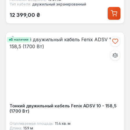
Тип кабеля:
двужильный экранированный
Обычная цена:
12 399,00 ₴
В наличии
Тонкий двужильный кабель Fenix ADSV 10 - 158,5
(1700 Вт)
Отапливаемая площадь:
11.4 кв. м
Длина:
159 м