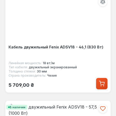
Кабель двужильный Fenix ADSV18 - 46,1 (830 Вт)
Линейная мощность:
18 вт/м
Тип кабеля:
двужильный экранированный
Толщина стяжки:
30 мм
Страна производитель:
Чехия
Обычная цена:
5 709,00 ₴
В наличии