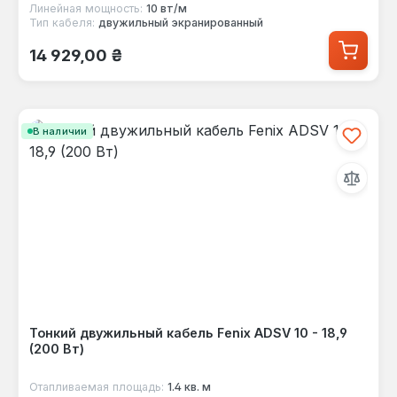
Линейная мощность:
10 вт/м
Тип кабеля:
двужильный экранированный
Обычная цена:
14 929,00 ₴
В наличии
Тонкий двужильный кабель Fenix ADSV 10 - 18,9
(200 Вт)
Отапливаемая площадь:
1.4 кв. м