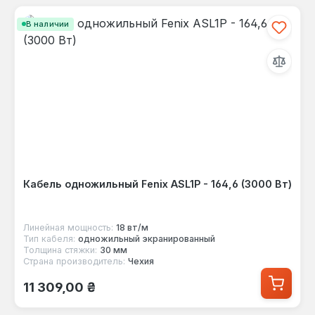
В наличии
Кабель одножильный Fenix ASL1P - 164,6 (3000 Вт)
Линейная мощность:
18 вт/м
Тип кабеля:
одножильный экранированный
Толщина стяжки:
30 мм
Страна производитель:
Чехия
Обычная цена:
11 309,00 ₴