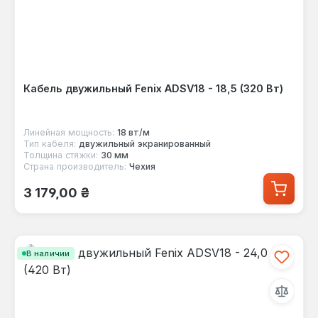
Кабель двужильный Fenix ADSV18 - 18,5 (320 Вт)
Линейная мощность:
18 вт/м
Тип кабеля:
двужильный экранированный
Толщина стяжки:
30 мм
Страна производитель:
Чехия
Обычная цена:
3 179,00 ₴
В наличии