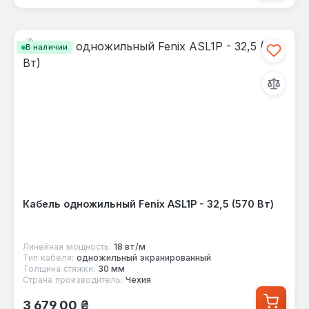
В наличии
Кабель одножильный Fenix ASL1P - 32,5 (570 Вт)
Линейная мощность:
18 вт/м
Тип кабеля:
одножильный экранированный
Толщина стяжки:
30 мм
Страна производитель:
Чехия
Обычная цена:
3 679,00 ₴