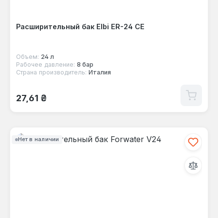
Расширительный бак Elbi ER-24 CE
Объем:
24 л
Рабочее давление:
8 бар
Страна производитель:
Италия
Обычная цена:
27,61 ₴
Нет в наличии