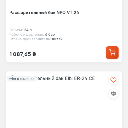
Расширительный бак NPO VT 24
Объем:
24 л
Рабочее давление:
6 бар
Страна производитель:
Китай
Обычная цена:
1 087,65 ₴
Нет в наличии