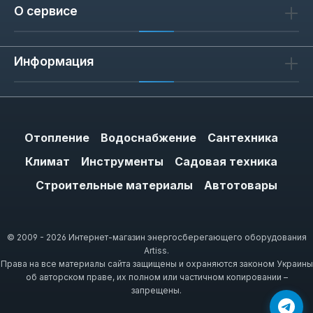
расширение воды при низкотемпературном
О сервисе
режиме (35-45 °C). Для систем с
антифризом требуется бак с запасом
Информация
объема — 24 л обеспечивает запас 10-15%
от общего объема теплоносителя.
Отопление
Водоснабжение
Сантехника
Как выбрать расширительный
бак 24 л
Климат
Инструменты
Садовая техника
Выбирайте бак с рабочим давлением,
Строительные материалы
Автотовары
превышающим давление срабатывания
предохранительного клапана на 0,5-1 бар.
Для стандартного котла с давлением 1,5-2
© 2009 - 2026 Интернет-магазин энергосберегающего оборудования
Artiss.
бар достаточно бака на 4-6 бар. Если в
Права на все материалы сайта защищены и охраняются законом Украины
системе установлен циркуляционный насос
об авторском праве, их полном или частичном копировании –
с высоким напором, выбирайте бак на 8-10
запрещены.
бар. Обратите внимание на тип мембраны: