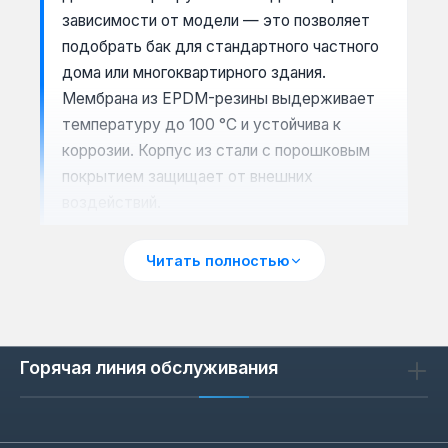
зависимости от модели — это позволяет
подобрать бак для стандартного частного
дома или многоквартирного здания.
Мембрана из EPDM-резины выдерживает
температуру до 100 °C и устойчива к
коррозии. Корпус из стали с порошковым
покрытием защищает от внешних
воздействий.
Читать полностью
Сценарии применения бака 24 л
Бак 24 л подходит для отопления домов
площадью до 200 м². Он используется в
Горячая линия обслуживания
системах с газовыми, электрическими и
твердотопливными котлами. При установке
в систему теплого пола бак компенсирует