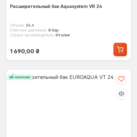
Расширительный бак Aquasystem VR 24
Объем:
24 л
Рабочее давление:
8 бар
Страна производитель:
Италия
Обычная цена:
1 690,00 ₴
В наличии