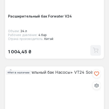
Расширительный бак Forwater V24
Объем:
24 л
Рабочее давление:
4 бар
Страна производитель:
Китай
Обычная цена:
1 004,45 ₴
Нет в наличии