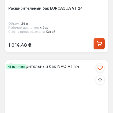
Расширительный бак EUROAQUA VT 24
Объем:
24 л
Рабочее давление:
4 бар
Страна производитель:
Китай
Обычная цена:
1 014,48 ₴
В наличии