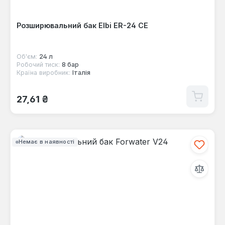
Розширювальний бак Elbi ER-24 CE
Об'єм:
24 л
Робочий тиск:
8 бар
Країна виробник:
Італія
Звичайна ціна:
27,61 ₴
Немає в наявності