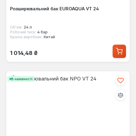
Розширювальний бак EUROAQUA VT 24
Об'єм:
24 л
Робочий тиск:
4 бар
Країна виробник:
Китай
Звичайна ціна:
1 014,48 ₴
В наявності