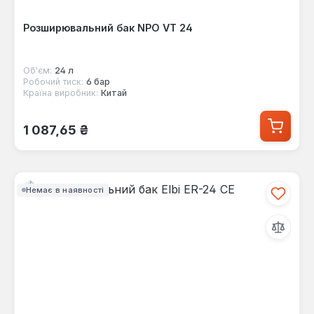
Розширювальний бак NPO VT 24
Об'єм:
24 л
Робочий тиск:
6 бар
Країна виробник:
Китай
Звичайна ціна:
1 087,65 ₴
Немає в наявності