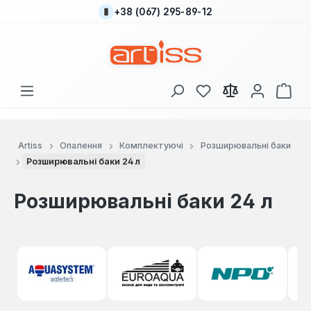
+38 (067) 295-89-12
Перейти до основного вмісту
У вас є 0 у списку
Кош
Artiss
Опалення
Комплектуючі
Розширювальні баки
Розширювальні баки 24 л
Розширювальні баки 24 л