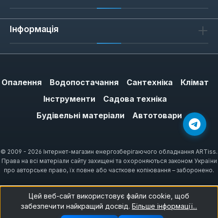
швів: вони мають бути рівними, без напливів.
Інформація
Сценарії застосування
Бак 24 л оптимальний для систем опалення
площею до 200 м² з об'ємом теплоносія до
Опалення
Водопостачання
Сантехніка
Клімат
240 л. Якщо ви використовуєте
Інструменти
Садова техніка
твердопаливний котел, де температура
може різко зростати, обирайте модель з
Будівельні матеріали
Автотовари
робочим тиском 8-10 бар — це дає запас
міцності. Для газових або електричних
котлів з автоматикою достатньо 4-6 бар. У
© 2009 - 2026 Інтернет-магазин енергозберігаючого обладнання ARTiss.
Права на всі матеріали сайту захищені та охороняються законом України
системах з примусовою циркуляцією бак
про авторське право, їх повне або часткове копіювання – заборонено.
встановлюють на зворотній лінії перед
насосом.
Цей веб-сайт використовує файли cookie, щоб
забезпечити найкращий досвід.
Більше інформації...