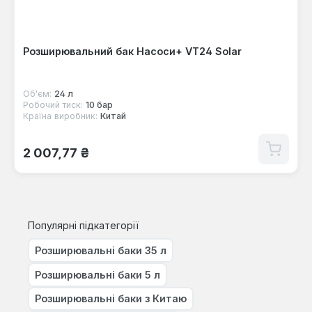
Розширювальний бак Насоси+ VT24 Solar
Об'єм:
24 л
Робочий тиск:
10 бар
Країна виробник:
Китай
Звичайна ціна:
2 007,77 ₴
Популярні підкатегорії
Розширювальні баки 35 л
Розширювальні баки 5 л
Розширювальні баки з Китаю