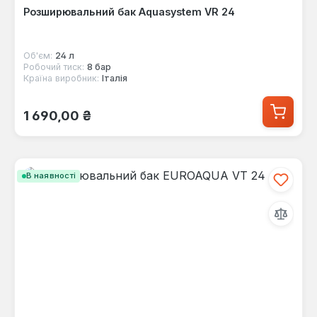
Розширювальний бак Aquasystem VR 24
Об'єм:
24 л
Робочий тиск:
8 бар
Країна виробник:
Італія
Звичайна ціна:
1 690,00 ₴
В наявності