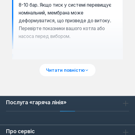
8-10 бар. Якщо тиск у системі перевищує
номінальний, мембрана може
деформуватися, що призведе до витоку.
Перевірте показники вашого котла або
насоса перед вибором.
Матеріали та конструкція
Читати повністю
Корпус виготовляють зі сталі з
антикорозійним покриттям, а мембрана — з
EPDM або бутилової гуми. EPDM витримує
температури до 110 °C і стійкий до гліколю,
Послуга «гаряча лінія»
що важливо для систем з антифризом.
Бутилова гума менш еластична, але довше
зберігає герметичність при постійному
нагріві. Зверніть увагу на якість зварних
Про сервіс