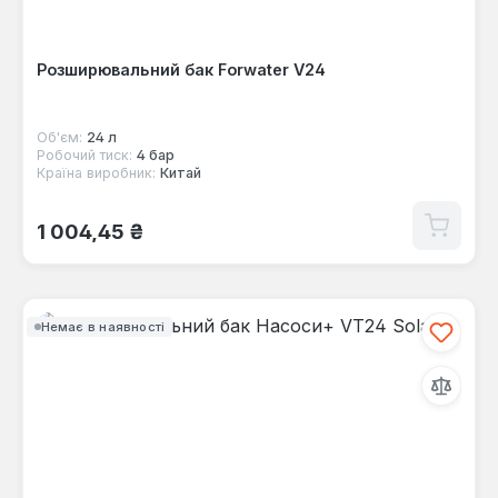
Розширювальний бак Forwater V24
Об'єм:
24 л
Робочий тиск:
4 бар
Країна виробник:
Китай
Звичайна ціна:
1 004,45 ₴
Немає в наявності