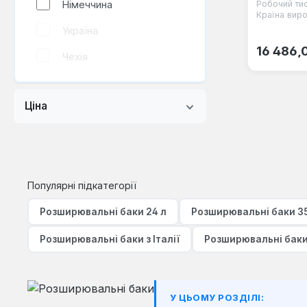
Робочий тис
Німеччина
Країна виро
Україна
Звичайна
16 486,
Чехія
Ціна
Популярні підкатегорії
Розширювальні баки 24 л
Розширювальні баки 35
Розширювальні баки з Італії
Розширювальні баки
У ЦЬОМУ РОЗДІЛІ: