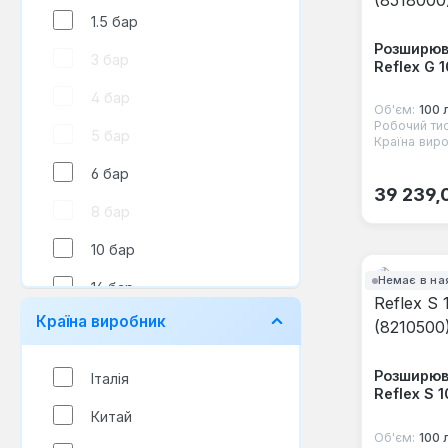
1.5 бар
Розширюв
3 бар
Reflex G 
4 бар
Об'єм:
100 
Робочий тис
5 бар
Країна виро
6 бар
Звичайна
39 239,
8 бар
10 бар
Немає в на
16 бар
Країна виробник
Розширюв
Італія
Reflex S 
Китай
Об'єм:
100 