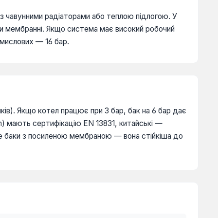
з чавунними радіаторами або теплою підлогою. У
и мембранні. Якщо система має високий робочий
омислових — 16 бар.
ів). Якщо котел працює при 3 бар, бак на 6 бар дає
tem) мають сертифікацію EN 13831, китайські —
е баки з посиленою мембраною — вона стійкіша до