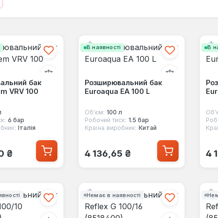
і
В наявності
В н
альний бак
Розширювальний бак
Ро
em VRV 100
Euroaqua EA 100 L
Eur
л
Об'єм:
100 л
Об'
к:
6 бар
Робочий тиск:
1.5 бар
Роб
бник:
Італія
Країна виробник:
Китай
Кра
 ціна:
Звичайна ціна:
Зв
0 ₴
4 136,65 ₴
4 
явності
Немає в наявності
Нем