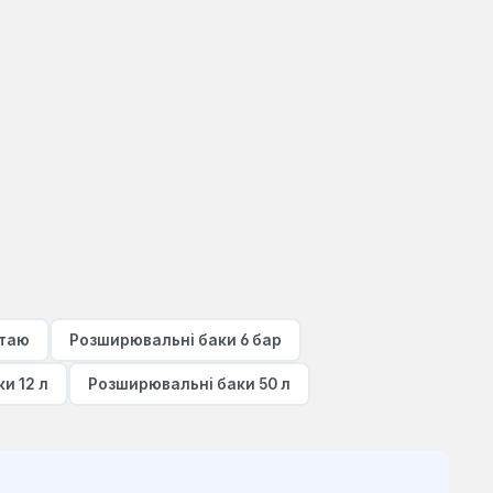
итаю
Розширювальні баки 6 бар
и 12 л
Розширювальні баки 50 л