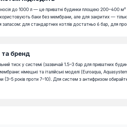
оносія до 1000 л — це приватні будинки площею 200–400 м² 
користовують баки без мембрани, але для закритих — тільк
им запасом: для стандартних котлів достатньо 6 бар, для пр
а та бренд
ний тиск у системі (зазвичай 1.5–3 бар для приватних будинк
 мембрани: німецькі та італійські моделі (Euroaqua, Aquasys
(3–5 років проти 7–10). Для систем з антифризом обирайт