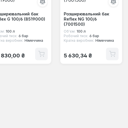
зширювальний бак
Розширювальний бак
lex G 100/6 (8519000)
Reflex NG 100/6
(7001500)
єм:
100 л
Об'єм:
100 л
очий тиск:
6 бар
Робочий тиск:
6 бар
їна виробник:
Німеччина
Країна виробник:
Німеччина
ичайна ціна:
Звичайна ціна:
 830,00 ₴
5 630,34 ₴