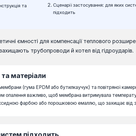
Сценарії застосування: для яких сис
нструкція та
підходить
тичні ємності для компенсації теплового розшире
захищають трубопроводи й котел від гідроударів.
 та матеріали
мембрани (гума EPDM або бутилкаучук) та повітряної камери. 
м опалення важливо, щоб мембрана витримувала температуру
поксидною фарбою або порошковою емаллю, що захищає від зо
 систем підходить