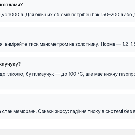
 котлами?
ує 1000 л. Для більших об'ємів потрібен бак 150–200 л або д
я, виміряйте тиск манометром на золотнику. Норма — 1.2–1.5
каучуку?
о гліколю, бутилкаучук — до 100 °C, але має нижчу газопро
та стан мембрани. Ознаки зносу: падіння тиску в системі без 