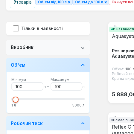
×
×
9
товарів
Об'єм від 100 л
Об'єм до 100 л
Скинути всі
Тільки в наявності
В наявност
Виробник
Розширюв
Aquasyst
Об'єм
Об'єм:
100 
Робочий тис
Країна виро
Мінімум
Максимум
–
л
л
Звичайна
5 888,0
1 л
5000 л
Немає в на
Робочий тиск