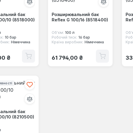
альний бак
Розширювальний бак
Ро
100/10 (8518000)
Reflex G 100/16 (8518400)
Ref
л
Об'єм:
100 л
Об'
к:
10 бар
Робочий тиск:
16 бар
Роб
бник:
Німеччина
Країна виробник:
Німеччина
Кра
 ціна:
Звичайна ціна:
Зв
00 ₴
61 794,00 ₴
33
явності
альний бак
100/10 (8210500)
л