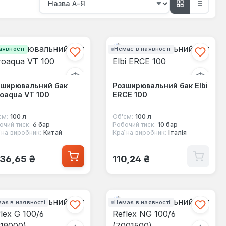
аявності
Немає в наявності
зширювальний бак
Розширювальний бак Elbi
oaqua VT 100
ERCE 100
єм:
100 л
Об'єм:
100 л
очий тиск:
6 бар
Робочий тиск:
10 бар
їна виробник:
Китай
Країна виробник:
Італія
ичайна ціна:
Звичайна ціна:
136,65 ₴
110,24 ₴
ає в наявності
Немає в наявності