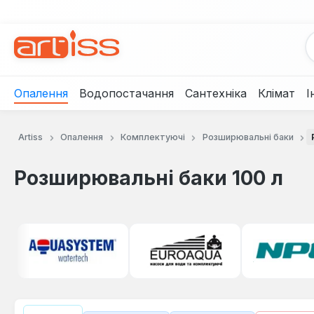
рейти до основного вмісту
Перейти до пошуку
Перейти до основної навігації
Опалення
Водопостачання
Сантехніка
Клімат
І
Artiss
Опалення
Комплектуючі
Розширювальні баки
Розширювальні баки 100 л