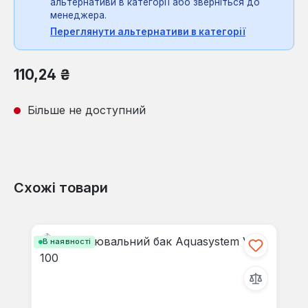
альтернативи в категорії або зверніться до
менеджера.
Переглянути альтернативи в категорії
Звичайна ціна:
110,24 ₴
Більше не доступний
Схожі товари
Пропустити галерею продуктів
В наявності