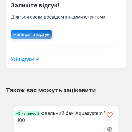
Залиште відгук!
Діліться своїм досвідом з іншими клієнтами.
Написати відгук
Відображати рецензії лише поточною
мовою.
Усі відгуки
Також вас можуть зацікавити
Відгуків не знайдено. Поділіться
своїми знаннями з іншими.
Пропустити галерею продуктів
В наявності