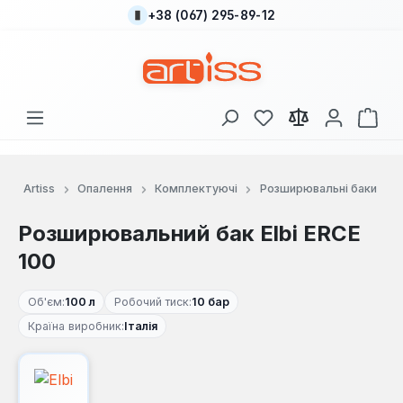
+38 (067) 295-89-12
Перейти до основного вмісту
У вас є 0 у списку
Кош
Artiss
Опалення
Комплектуючі
Розширювальні баки
Розширювальний бак Elbi ERCE
100
Об'єм:
100 л
Робочий тиск:
10 бар
Країна виробник:
Італія