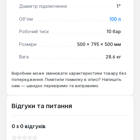
Діаметр підключення
1"
температурне розширення рідини. Він забезпечує
стабільний тиск у системі, запобігаючи її
Об'єм
100 л
пошкодженню та продовжуючи термін служби
обладнання. Модель Elbi ERCE 100 підходить для
Робочий тиск
10 бар
використання як у побутових, так і в комерційних
системах опалення.
Розміри
500 × 795 × 500 мм
Вага
28.6 кг
Виробник може змінювати характеристики товару без
попередження. Помітили помилку в описі? Напишіть
нам — швидко перевіримо та виправимо.
Відгуки та питання
0 з 0 відгуків
Середня оцінка 0 з 5 зірок