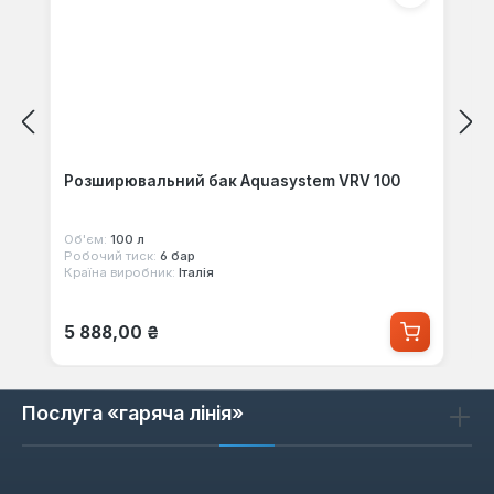
Розширювальний бак Aquasystem VRV 100
Об'єм:
100 л
Робочий тиск:
6 бар
Країна виробник:
Італія
Звичайна ціна:
5 888,00 ₴
Послуга «гаряча лінія»