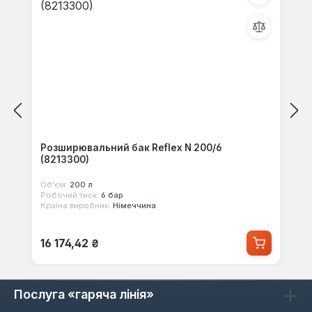
Розширювальний бак Reflex N 200/6
(8213300)
Об'єм:
200 л
Робочий тиск:
6 бар
Країна виробник:
Німеччина
Звичайна ціна:
16 174,42 ₴
Послуга «гаряча лінія»