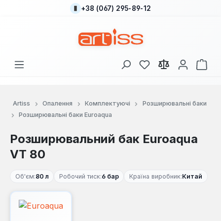
+38 (067) 295-89-12
Перейти до основного вмісту
У вас є 0 у списку
Кош
Artiss
Опалення
Комплектуючі
Розширювальні баки
Розширювальні баки Euroaqua
Розширювальний бак Euroaqua
VT 80
Об'єм:
80 л
Робочий тиск:
6 бар
Країна виробник:
Китай