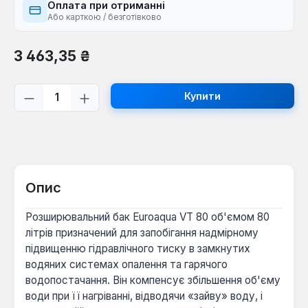
Оплата при отриманні
Або карткою / безготівково
Звичайна ціна:
3 463,35 ₴
Кількість товару: Введіть потрібну кі
Купити
Опис
Розширювальний бак Euroaqua VT 80 об'ємом 80
літрів призначений для запобігання надмірному
підвищенню гідравлічного тиску в замкнутих
водяних системах опалення та гарячого
водопостачання. Він компенсує збільшення об'єму
води при її нагріванні, відводячи «зайву» воду, і