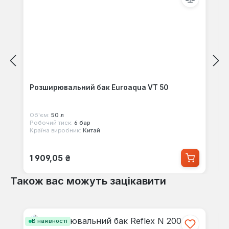
Розширювальний бак Euroaqua VT 50
Об'єм:
50 л
Робочий тиск:
6 бар
Країна виробник:
Китай
Звичайна ціна:
1 909,05 ₴
Також вас можуть зацікавити
Пропустити галерею продуктів
В наявності