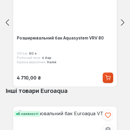
Розширювальний бак Aquasystem VRV 80
Об'єм:
80 л
Робочий тиск:
6 бар
Країна виробник:
Італія
Звичайна ціна:
4 710,00 ₴
Інші товари Euroaqua
Пропустити галерею продуктів
В наявності