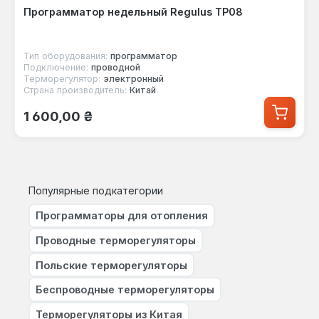
Программатор недельный Regulus TP08
Тип оборудования:
программатор
Подключение:
проводной
Терморегулятор:
электронный
Страна производитель:
Китай
Обычная цена:
1 600,00 ₴
Популярные подкатегории
Программаторы для отопления
Проводные терморегуляторы
Польские терморегуляторы
Беспроводные терморегуляторы
Терморегуляторы из Китая