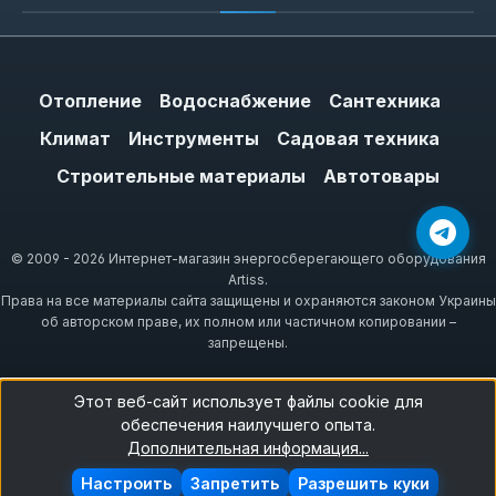
Brand identity: чешское
производство и гарантия
Отопление
Водоснабжение
Сантехника
Климат
Regulus — чешский бренд,
Инструменты
Садовая техника
специализирующийся на компонентах для
Строительные материалы
Автотовары
отопления: терморегуляторах, радиаторах,
запчастях для твердотопливных котлов.
Гарантия на продукцию составляет от 1 до
© 2009 - 2026 Интернет-магазин энергосберегающего оборудования
10 лет в зависимости от модели, что
Artiss.
Права на все материалы сайта защищены и охраняются законом Украины
подтверждает заводской контроль
об авторском праве, их полном или частичном копировании –
качества. Все устройства
запрещены.
сертифицированы по стандартам ЕС.
Этот веб-сайт использует файлы cookie для
обеспечения наилучшего опыта.
Дополнительная информация...
Частые вопросы
Настроить
Запретить
Разрешить куки