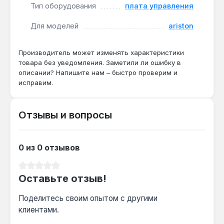
Производство — Италия. Гарантия 1 год, доставка
Тип оборудования
плата управления
по Украине.
Для моделей
ariston
Подходит ли плата для котла Ariston T2
Производитель может изменять характеристики
24 кВт?
товара без уведомления. Заметили ли ошибку в
описании? Напишите нам – быстро проверим и
Да — модель предназначена для всей серии
исправим.
T2, включая версии 24 кВт, и полностью
совместима с оригинальной проводкой.
Отзывы и вопросы
Какие коды ошибок отображаются?
Плата выводит коды неисправностей
0 из 0 отзывов
(например, E01 — отсутствие пламени, E05 —
Средний рейтинг 0 из 5 звезд
перегрев) для точной диагностики без
Оставьте отзыв!
дополнительного оборудования.
Поделитесь своим опытом с другими
клиентами.