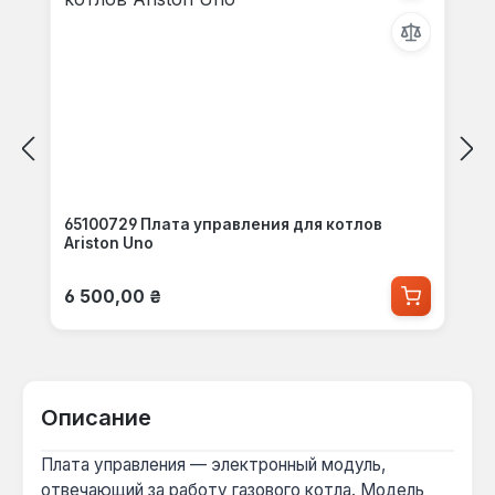
65100729 Плата управления для котлов
Ariston Uno
Обычная цена:
6 500,00 ₴
Описание
Плата управления — электронный модуль,
отвечающий за работу газового котла. Модель