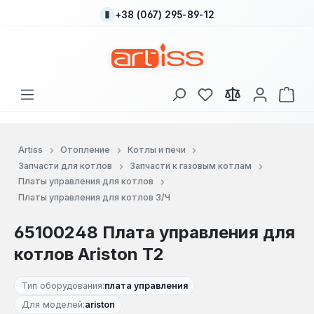
+38 (067) 295-89-12
Перейти к основному содержанию
У вас есть товары
В к
Artiss
Отопление
Котлы и печи
Запчасти для котлов
Запчасти к газовым котлам
Платы управления для котлов
Платы управления для котлов З/Ч
65100248 Плата управления для
котлов Ariston T2
Тип оборудования:
плата управления
Для моделей:
ariston