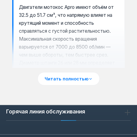
Двигатели мотокос Apro имеют объём от
32.5 до 51.7 см³, что напрямую влияет на
крутящий момент и способность
справляться с густой растительностью.
Максимальная скорость вращения
варьируется от 7000 до 8500 об/мин —
чем выше обороты, тем быстрее срез.
Диаметр штанги 26 или 28 мм определяет
жёсткость конструкции: 28 мм
предпочтительнее для работы с ножом на
Читать полностью
высокой траве, 26 мм — для лески на
газоне.
Объём топливного бака 1 или 1.2 л
Горячая линия обслуживания
обеспечивает до 40–50 минут
непрерывной работы без дозаправки.
Диаметр скашивания леской 42 или 44 см