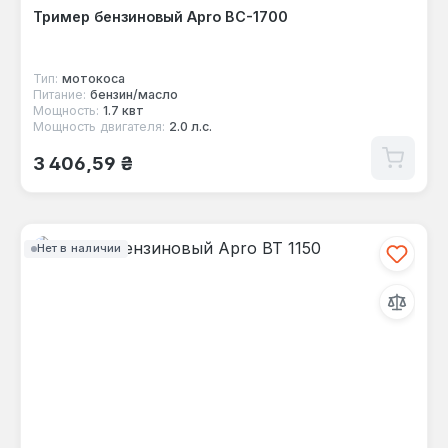
Тример бензиновый Apro BC-1700
Тип:
мотокоса
Питание:
бензин/масло
Мощность:
1.7 квт
Мощность двигателя:
2.0 л.с.
Обычная цена:
3 406,59 ₴
Нет в наличии