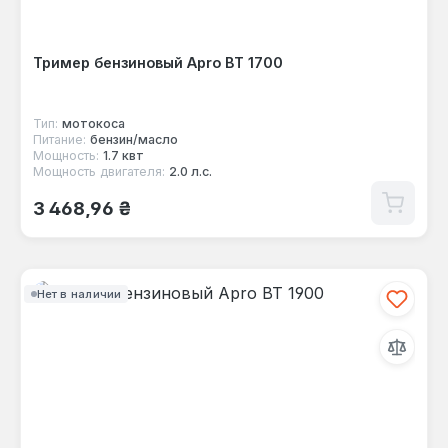
Тример бензиновый Apro ВТ 1700
Тип:
мотокоса
Питание:
бензин/масло
Мощность:
1.7 квт
Мощность двигателя:
2.0 л.с.
Обычная цена:
3 468,96 ₴
Нет в наличии