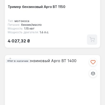
Тример бензиновый Apro ВТ 1150
Тип:
мотокоса
Питание:
бензин/масло
Мощность:
1.15 квт
Мощность двигателя:
1.6 л.с.
Обычная цена:
4 027,32 ₴
Нет в наличии