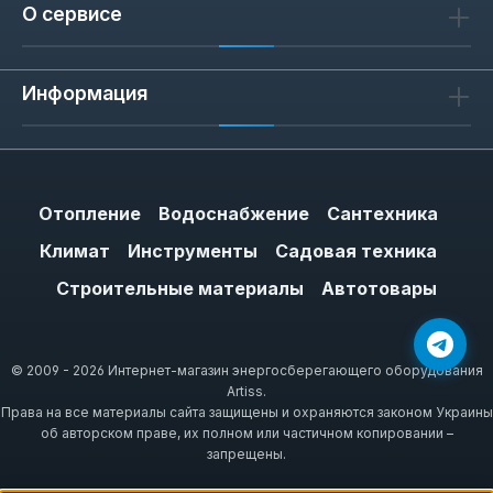
— это ширина захвата за один проход: 44
О сервисе
см сокращает время обработки больших
участков.
Информация
Сценарии применения: газон,
кустарник, бурьян
Отопление
Водоснабжение
Сантехника
Для регулярного покоса газона с мягкой
Климат
Инструменты
Садовая техника
травой достаточно модели с объёмом
двигателя 32.5 см³ и леской 42 см. Если на
Строительные материалы
Автотовары
участке есть кустарник, крапива или
мелкий бурьян, выбирайте мотокосу с
объёмом 42.7–49.3 см³ и ножом в
© 2009 - 2026 Интернет-магазин энергосберегающего оборудования
Artiss.
комплекте. Для расчистки заросших
Права на все материалы сайта защищены и охраняются законом Украины
территорий с толстостебельной
об авторском праве, их полном или частичном копировании –
растительностью (борщевик, ежевика)
запрещены.
нужна модель с двигателем 51.7 см³ и