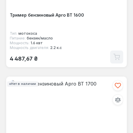
Тример бензиновый Apro ВТ 1600
Тип:
мотокоса
Питание:
бензин/масло
Мощность:
1.6 квт
Мощность двигателя:
2.2 к.с
Обычная цена:
4 487,67 ₴
Нет в наличии