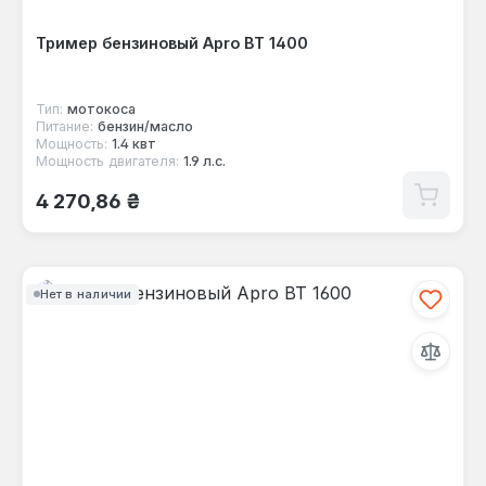
Тример бензиновый Apro ВТ 1400
Тип:
мотокоса
Питание:
бензин/масло
Мощность:
1.4 квт
Мощность двигателя:
1.9 л.с.
Обычная цена:
4 270,86 ₴
Нет в наличии