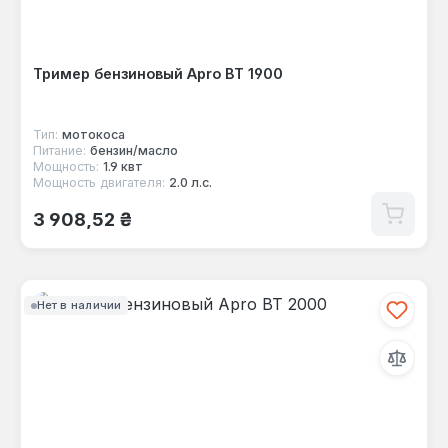
Тример бензиновый Apro ВТ 1900
Тип:
мотокоса
Питание:
бензин/масло
Мощность:
1.9 квт
Мощность двигателя:
2.0 л.с.
Обычная цена:
3 908,52 ₴
Нет в наличии