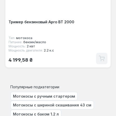
Тример бензиновый Apro ВТ 2000
Тип:
мотокоса
Питание:
бензин/масло
Мощность:
2 квт
Мощность двигателя:
2.2 к.с
Обычная цена:
4 199,58 ₴
Популярные подкатегории
Мотокосы с ручным стартером
Мотокосы с шириной скашивания 43 см
Мотокосы с баком 1.2 л