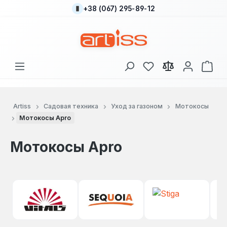
+38 (067) 295-89-12
Перейти к основному содержанию
У вас есть товары
В к
Artiss
Садовая техника
Уход за газоном
Мотокосы
Мотокосы Apro
Мотокосы Apro