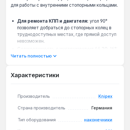
для работы с внутренними стопорными кольцами.
Для ремонта КПП и двигателя:
угол 90°
позволяет добраться до стопорных колец в
труднодоступных местах, где прямой доступ
невозможен.
Совместимость с инструментом 44 20 J61:
наконечники разработаны специально для этой
Читать полностью
модели, обеспечивая точную фиксацию без
люфта.
Характеристики
Производство — Германия:
изготовлены из
высокопрочных материалов, что гарантирует
стойкость к износу при интенсивной
Производитель
Knipex
эксплуатации.
Страна производитель
Германия
Наконечники подходят для профессионального
использования в автосервисах и ремонтных
Тип оборудования
наконечники
мастерских, где требуется точность при работе