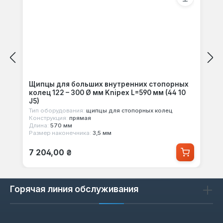
Щипцы для больших внутренних стопорных
колец 122 – 300 Ø мм Knipex L=590 мм (44 10
J5)
Тип оборудования:
щипцы для стопорных колец
Конструкция:
прямая
Длина:
570 мм
Размер наконечника:
3,5 мм
Обычная цена:
7 204,00 ₴
Горячая линия обслуживания