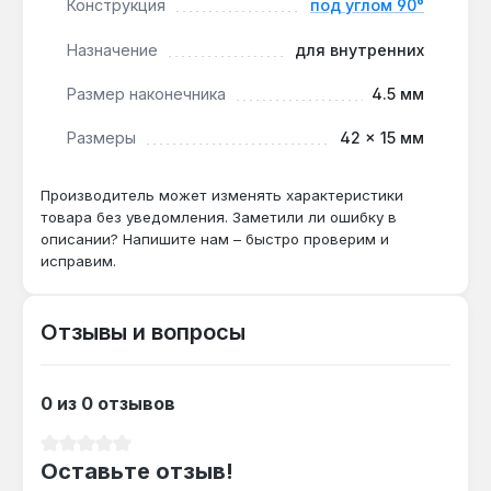
Конструкция
под углом 90°
с внутренними стопорными кольцами диаметром
до 4,5 мм.
Назначение
для внутренних
Размер наконечника
4.5 мм
Подходят ли для работы с наружными
стопорными кольцами?
Размеры
42 × 15 мм
Нет — конструкция 90° и размер 4,5 мм
оптимизированы только для внутренних
Производитель может изменять характеристики
стопорных колец, для наружных требуется
товара без уведомления. Заметили ли ошибку в
описании? Напишите нам – быстро проверим и
другой тип наконечников.
исправим.
Как часто нужно заменять наконечники?
Отзывы и вопросы
Ресурс зависит от интенсивности
использования, но при работе с твердостью
до HRC 40 наконечники сохраняют
0 из 0 отзывов
геометрию до 5000 циклов.
Средний рейтинг 0 из 5 звезд
Оставьте отзыв!
Гарантия 2 года, доставка по Украине.