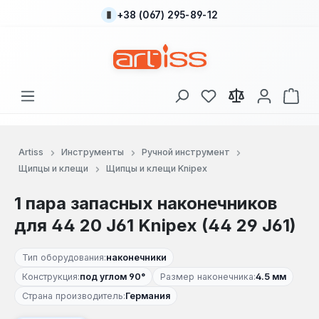
+38 (067) 295-89-12
Перейти к основному содержанию
У вас есть товары
В к
Artiss
Инструменты
Ручной инструмент
Щипцы и клещи
Щипцы и клещи Knipex
1 пара запасных наконечников
для 44 20 J61 Knipex (44 29 J61)
Тип оборудования:
наконечники
Конструкция:
под углом 90°
Размер наконечника:
4.5 мм
Страна производитель:
Германия