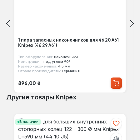
1 пара запасных наконечников для 46 20 A61
Knipex (46 29 A61)
Тип оборудования:
наконечники
Конструкция:
под углом 90°
Размер наконечника:
4.5 мм
Страна производитель:
Германия
Обычная цена:
896,00 ₴
Другие товары Knipex
Пропустить галерею продуктов
В наличии