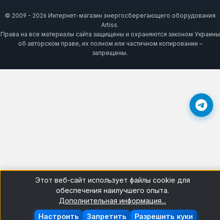
грунтовочная
© 2009 - 2026 Интернет-магазин энергосберегающего оборудования
Выбор между глянцевой и матовой эмалью
Artiss.
Права на все материалы сайта защищены и охраняются законом Украины
зависит от желаемого визуального
об авторском праве, их полном или частичном копировании –
эффекта: глянец подчеркивает цвет и легко
запрещены.
моется, матовая скрывает мелкие
дефекты. Универсальные эмали подходят
для большинства материалов,
грунтовочные — для подготовки металла.
Для наружных работ выбирайте составы с
устойчивостью к УФ-лучам и влаге. Объем
баллончика 400 мл достаточен для
окрашивания примерно 1-2 м² в один слой.
Этот веб-сайт использует файлы cookie для
обеспечения наилучшего опыта.
Частые вопросы
Дополнительная информация...
Настроить
Запретить
Разрешить куки