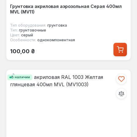
Грунтовка акриловая аэрозольная Серая 400мл
MVL (MV11)
Тип оборудования:
грунтовка
Тип:
грунтовочные
Цвет:
серый
Особенности:
однокомпонентная
Обычная цена:
100,00 ₴
В наличии