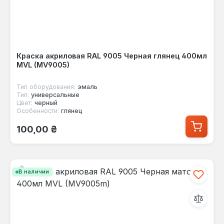
Краска акриловая RAL 9005 Черная глянец 400мл
MVL (MV9005)
Тип оборудования:
эмаль
Тип:
универсальные
Цвет:
черный
Особенности:
глянец
Обычная цена:
100,00 ₴
В наличии