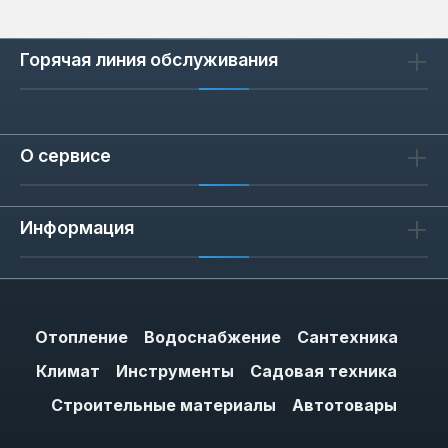
Сценарии применения: для
каких задач подходит MVL
Горячая линия обслуживания
Эмали MVL подходят для ремонта
автомобильных деталей, садовой мебели,
заборов, ворот и элементов декора.
Грунтовки используются перед покраской
О сервисе
для выравнивания впитываемости и защиты
от ржавчины. Лаки наносятся поверх эмали
для увеличения срока службы покрытия.
Информация
Благодаря аэрозольному формату, краска
ложится равномерно без подтеков, что
удобно для мелких и средних
поверхностей.
Отопление
Водоснабжение
Сантехника
Климат
Инструменты
Садовая техника
Строительные материалы
Автотовары
Как выбрать: глянец или
матовая, универсальная или