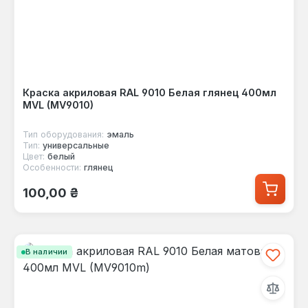
Краска акриловая RAL 9010 Белая глянец 400мл
MVL (MV9010)
Тип оборудования:
эмаль
Тип:
универсальные
Цвет:
белый
Особенности:
глянец
Обычная цена:
100,00 ₴
В наличии