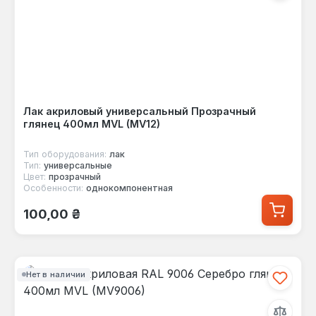
Лак акриловый универсальный Прозрачный
глянец 400мл MVL (MV12)
Тип оборудования:
лак
Тип:
универсальные
Цвет:
прозрачный
Особенности:
однокомпонентная
Обычная цена:
100,00 ₴
Нет в наличии