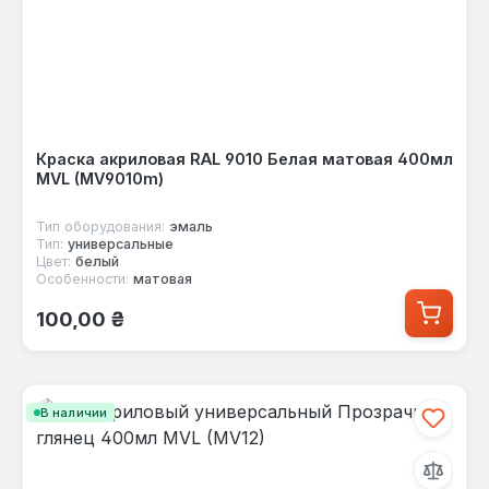
Краска акриловая RAL 9010 Белая матовая 400мл
MVL (MV9010m)
Тип оборудования:
эмаль
Тип:
универсальные
Цвет:
белый
Особенности:
матовая
Обычная цена:
100,00 ₴
В наличии