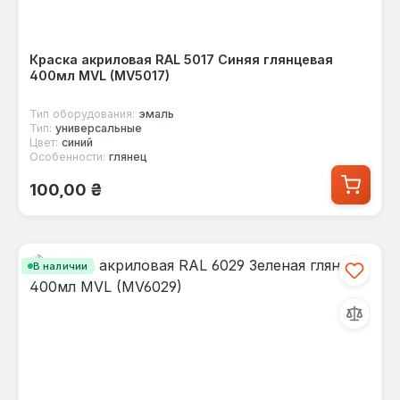
Краска акриловая RAL 5017 Синяя глянцевая
400мл MVL (MV5017)
Тип оборудования:
эмаль
Тип:
универсальные
Цвет:
синий
Особенности:
глянец
Обычная цена:
100,00 ₴
В наличии