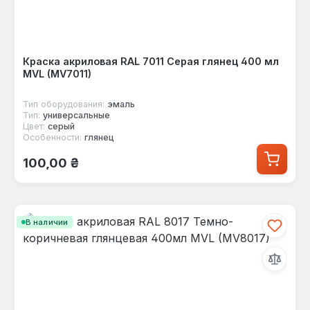
Краска акриловая RAL 7011 Серая глянец 400 мл
MVL (MV7011)
Тип оборудования:
эмаль
Тип:
универсальные
Цвет:
серый
Особенности:
глянец
Обычная цена:
100,00 ₴
В наличии