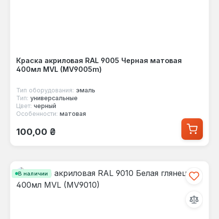
Краска акриловая RAL 9005 Черная матовая
400мл MVL (MV9005m)
Тип оборудования:
эмаль
Тип:
универсальные
Цвет:
черный
Особенности:
матовая
Обычная цена:
100,00 ₴
В наличии