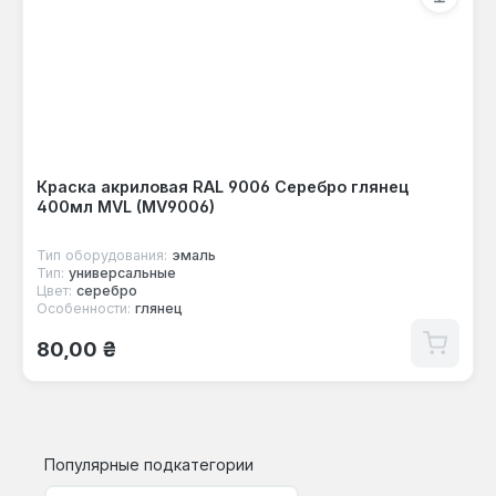
Краска акриловая RAL 9006 Серебро глянец
400мл MVL (MV9006)
Тип оборудования:
эмаль
Тип:
универсальные
Цвет:
серебро
Особенности:
глянец
Обычная цена:
80,00 ₴
Популярные подкатегории