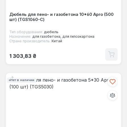
Дюбель для пено- и газобетона 10*60 Apro (500
шт) (TGS1060-C)
Тип оборудования:
дюбель
Назначение:
для газобетона, для гипсокартона
Страна производитель:
Китай
Обычная цена:
1 303,83 ₴
Нет в наличии