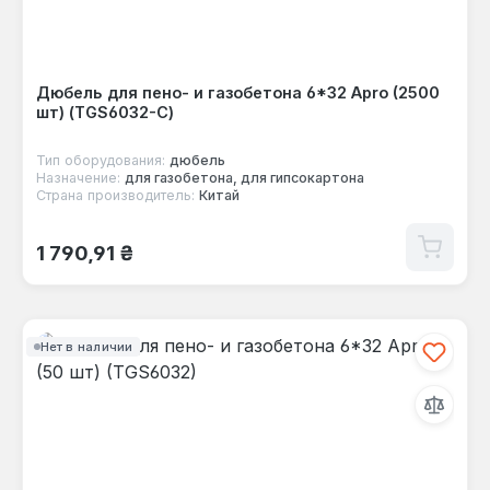
Дюбель для пено- и газобетона 6*32 Apro (2500
шт) (TGS6032-C)
Тип оборудования:
дюбель
Назначение:
для газобетона, для гипсокартона
Страна производитель:
Китай
Обычная цена:
1 790,91 ₴
Нет в наличии