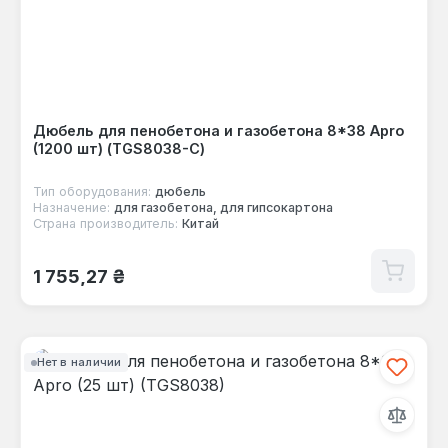
Дюбель для пенобетона и газобетона 8*38 Apro
(1200 шт) (TGS8038-C)
Тип оборудования:
дюбель
Назначение:
для газобетона, для гипсокартона
Страна производитель:
Китай
Обычная цена:
1 755,27 ₴
Нет в наличии