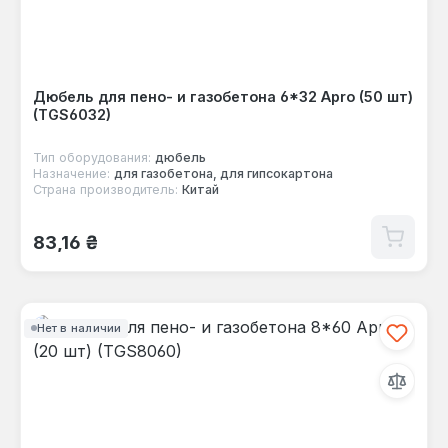
Дюбель для пено- и газобетона 6*32 Apro (50 шт)
(TGS6032)
Тип оборудования:
дюбель
Назначение:
для газобетона, для гипсокартона
Страна производитель:
Китай
Обычная цена:
83,16 ₴
Нет в наличии