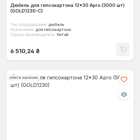
Дюбель для гипсокартона 12*30 Apro (3000 шт)
(GOLD1230-C)
Тип оборудования:
дюбель
Назначение:
для гипсокартона
Страна производитель:
Китай
Обычная цена:
6 510,24 ₴
Нет в наличии