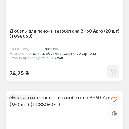
Дюбель для пено- и газобетона 8*60 Apro (20 шт)
(TGS8060)
Тип оборудования:
дюбель
Назначение:
для газобетона, для гипсокартона
Страна производитель:
Китай
Обычная цена:
74,25 ₴
Нет в наличии