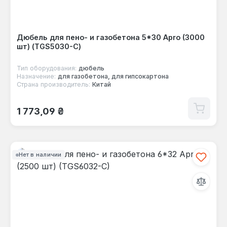
Дюбель для пено- и газобетона 5*30 Apro (3000
шт) (TGS5030-C)
Тип оборудования:
дюбель
Назначение:
для газобетона, для гипсокартона
Страна производитель:
Китай
Обычная цена:
1 773,09 ₴
Нет в наличии