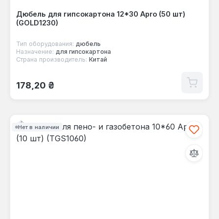
Дюбель для гипсокартона 12*30 Apro (50 шт)
(GOLD1230)
Тип оборудования:
дюбель
Назначение:
для гипсокартона
Страна производитель:
Китай
Обычная цена:
178,20 ₴
Нет в наличии