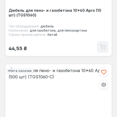
Дюбель для пено- и газобетона 10*60 Apro (10
шт) (TGS1060)
Тип оборудования:
дюбель
Назначение:
для газобетона, для гипсокартона
Страна производитель:
Китай
Обычная цена:
44,55 ₴
Нет в наличии