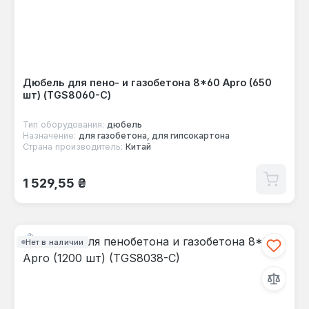
Дюбель для пено- и газобетона 8*60 Apro (650
шт) (TGS8060-C)
Тип оборудования:
дюбель
Назначение:
для газобетона, для гипсокартона
Страна производитель:
Китай
Обычная цена:
1 529,55 ₴
Нет в наличии