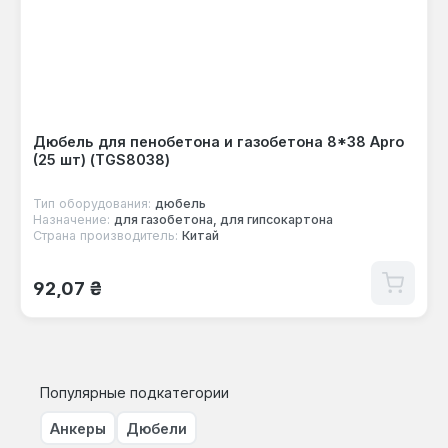
Дюбель для пенобетона и газобетона 8*38 Apro
(25 шт) (TGS8038)
Тип оборудования:
дюбель
Назначение:
для газобетона, для гипсокартона
Страна производитель:
Китай
Обычная цена:
92,07 ₴
Популярные подкатегории
Анкеры
Дюбели